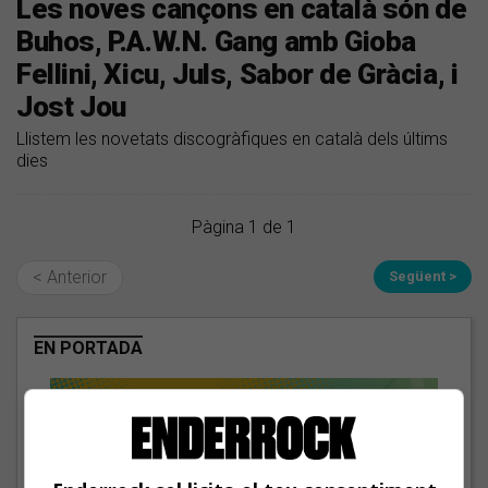
Les noves cançons en català són de
Buhos, P.A.W.N. Gang amb Gioba
Fellini, Xicu, Juls, Sabor de Gràcia, i
Jost Jou
Llistem les novetats discogràfiques en català dels últims
dies
Pàgina 1 de 1
< Anterior
Següent >
EN PORTADA