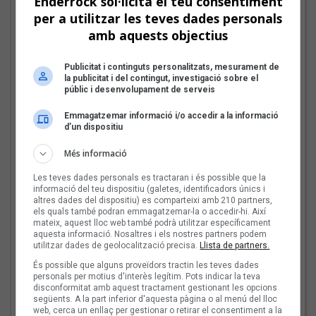
Enderrock sol·licita el teu consentiment
per a utilitzar les teves dades personals
amb aquests objectius
Publicitat i continguts personalitzats, mesurament de
la publicitat i del contingut, investigació sobre el
públic i desenvolupament de serveis
El cromo de Miquel Abras, Mazoni, Sanjosex i The Gruixut’s
Emmagatzemar informació i/o accedir a la informació
Les veus dels himnes del futbol
d’un dispositiu
català: Miquel Abras, Mazoni,
Més informació
Sanjosex i The Gruixut’s
Les teves dades personals es tractaran i és possible que la
Fins a finals d'agost, repassarem diferents himnes que els
informació del teu dispositiu (galetes, identificadors únics i
grups i artistes catalans han fet per equips de futbol d'arreu
altres dades del dispositiu) es comparteixi amb 210 partners,
dels Països Catalans
els quals també podran emmagatzemar-la o accedir-hi. Així
mateix, aquest lloc web també podrà utilitzar específicament
aquesta informació. Nosaltres i els nostres partners podem
utilitzar dades de geolocalització precisa.
Llista de partners.
El Sona9 d'estiu d'iCat
És possible que alguns proveïdors tractin les teves dades
descobreix els
personals per motius d'interès legítim. Pots indicar la teva
concursants balears i
disconformitat amb aquest tractament gestionant les opcions
valencians
següents. A la part inferior d'aquesta pàgina o al menú del lloc
web, cerca un enllaç per gestionar o retirar el consentiment a la