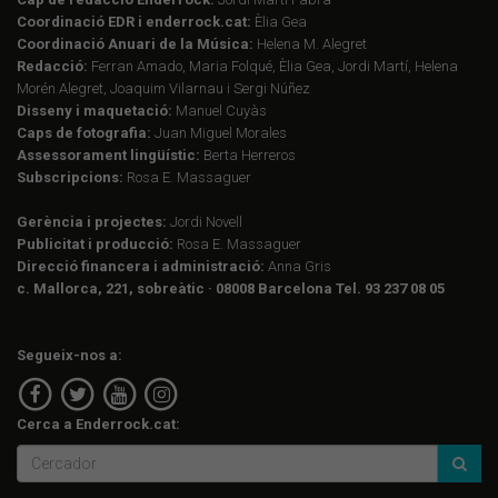
Coordinació EDR i enderrock.cat:
Èlia Gea
Coordinació Anuari de la Música:
Helena M. Alegret
Redacció:
Ferran Amado, Maria Folqué, Èlia Gea, Jordi Martí, Helena
Morén Alegret, Joaquim Vilarnau i Sergi Núñez
Disseny i maquetació:
Manuel Cuyàs
Caps de fotografia:
Juan Miguel Morales
Assessorament lingüístic:
Berta Herreros
Subscripcions:
Rosa E. Massaguer
Gerència i projectes:
Jordi Novell
Publicitat i producció:
Rosa E. Massaguer
Direcció financera i administració:
Anna Gris
c. Mallorca, 221, sobreàtic · 08008 Barcelona Tel. 93 237 08 05
Segueix-nos a:
Cerca a Enderrock.cat: