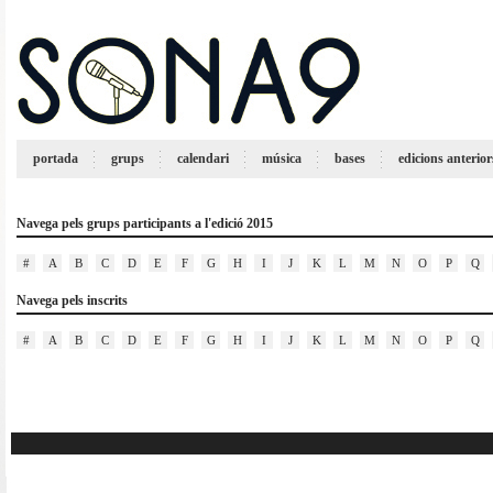
portada
grups
calendari
música
bases
edicions anterior
Navega pels grups participants a l'edició 2015
#
A
B
C
D
E
F
G
H
I
J
K
L
M
N
O
P
Q
Navega pels inscrits
#
A
B
C
D
E
F
G
H
I
J
K
L
M
N
O
P
Q