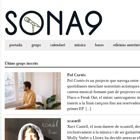
portada
grups
calendari
música
bases
edicions anterior
Últims grups inscrits
Pol Cortés
Pol Cortés és un projecte que navega entre e
quotidianes mesclant sonoritats acústiques 
carrera musical formant part de projectes 
Flaco o Freak Out, el músic santcugatenc mo
traient a la llum cançons fins ara reservades
primer EP
[...]
xcastell
Xavi Castell, el nom darrere de xcastell, d
exclusivament a la música i de ser guitarri
Molly Varlet o Llorer, ha decidit arrencar 