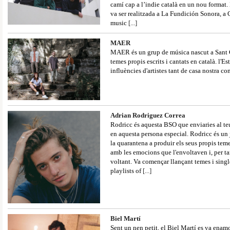
camí cap a l’indie català en un nou format.
va ser realitzada a La Fundición Sonora, a 
music
[...]
MAER
MAER és un grup de música nascut a Sant 
temes propis escrits i cantats en català. l'E
influències d'artistes tant de casa nostra 
Adrian Rodriguez Correa
Rodricc és aquesta BSO que enviaries al teu
en aquesta persona especial. Rodricc és u
la quarantena a produir els seus propis teme
amb les emocions que l'envoltaven i, per tan
voltant. Va començar llançant temes i sing
playlists of
[...]
Biel Martí
Sent un nen petit, el Biel Martí es va enamo