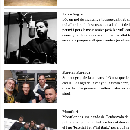
Ferro Negre
Sóc un noi de muntanya [Susqueda], treballo
treballar fort, de les coses de cada dia, i d
per mi i per els meus amics però les vull c
country i el blues americà que he escoltat t
en català perque vull que m'entengui el me
Barrica Barraca
Som un grup de la comarca d'Osona que fem 
català. Ens agrada la canya i la fressa barr
dia a dia. Ens gravem nosaltres mateixos els
sigui.
Montflorit
Montflorit és una banda de Cerdanyola del 
publicar un primer treball en format duo a
el Pau (bateria) i el Wini (baix) per a què 