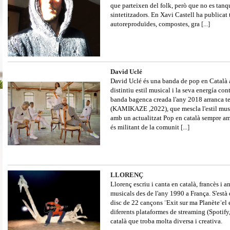
que parteixen del folk, però que no es tan
sintetitzadors. En Xavi Castell ha publicat
autoreproduïdes, compostes, gra
[...]
David Uclé
David Uclé és una banda de pop en Català 
distintiu estil musical i la seva energía con
banda bagenca creada l'any 2018 arranca t
(KAMIKAZE ,2022), que mescla l'estil musi
amb un actualitzat Pop en català sempre am
és militant de la comunit
[...]
LLORENÇ
Llorenç escriu i canta en català, francès i 
musicals des de l'any 1990 a França. S'està
disc de 22 cançons ¨Exit sur ma Planète¨el 
diferents plataformes de streaming (Spotify,
català que troba molta diversa i creativa.