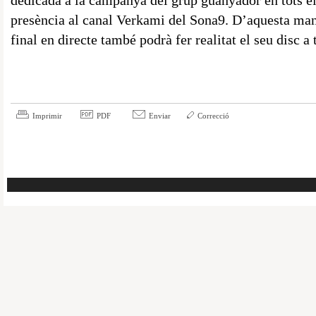
dedicada a la campanya del grup guanyador en tots els
presència al canal Verkami del Sona9. D’aquesta mane
final en directe també podrà fer realitat el seu disc a
Imprimir
PDF
Enviar
Correcció