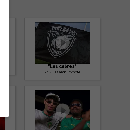
er
"Les cabres"
94 Rules amb Compte