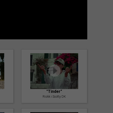
"Tinder"
Riskk i Scotty DK