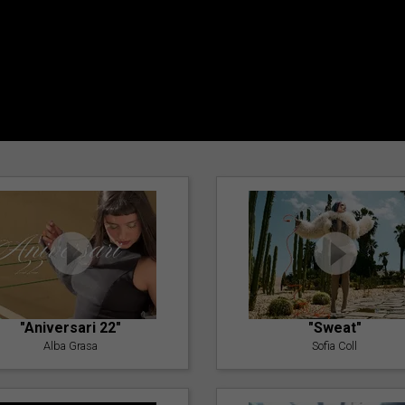
"Aniversari 22"
"Sweat"
Alba Grasa
Sofia Coll