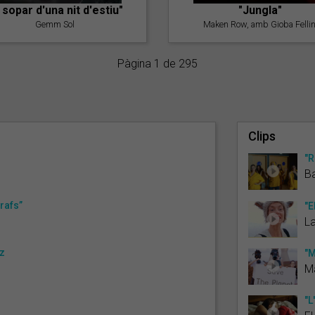
l sopar d'una nit d'estiu"
"Jungla"
Gemm Sol
Maken Row, amb Gioba Fellin
Pàgina 1 de 295
Clips
"R
B
rafs”
"E
L
ez
"M
Ma
"L