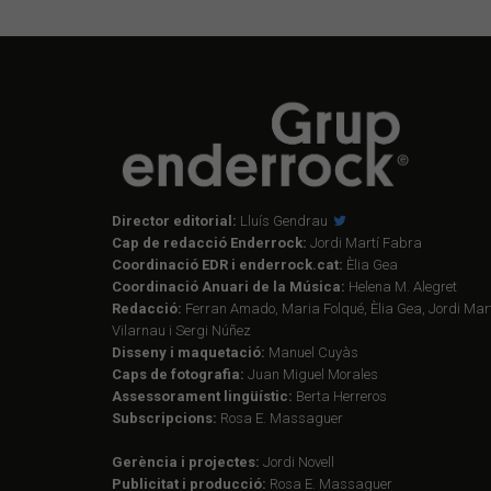
Director editorial:
Lluís Gendrau
Cap de redacció Enderrock:
Jordi Martí Fabra
Coordinació EDR i enderrock.cat:
Èlia Gea
Coordinació Anuari de la Música:
Helena M. Alegret
Redacció:
Ferran Amado, Maria Folqué, Èlia Gea, Jordi Mart
Vilarnau i Sergi Núñez
Disseny i maquetació:
Manuel Cuyàs
Caps de fotografia:
Juan Miguel Morales
Assessorament lingüístic:
Berta Herreros
Subscripcions:
Rosa E. Massaguer
Gerència i projectes:
Jordi Novell
Publicitat i producció:
Rosa E. Massaguer