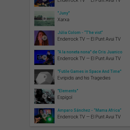
Enderrock TV — El Punt Avui TV
"Juny"
Xarxa
Júlia Colom - “T’he vist”
Enderrock TV — El Punt Avui TV
"A la noneta nona" de Cris Juanico
Enderrock TV — El Punt Avui TV
"Futile Games in Space And Time"
Evripidis and his Tragedies
"Elements"
Espígol
Amparo Sánchez - “Mama Africa”
Enderrock TV — El Punt Avui TV