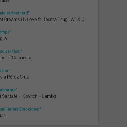
 Diluvi
aig arribar tard"
at Dreams i B.Love ft. Teuma Thug i Wil.X.O
emps"
gila
uc ser fàcil"
and of Coconuts
a flor"
lvia Pérez Cruz
oblarme"
i Santafé + Kovitch + Lamliki
quilibrista Emocional"
asi