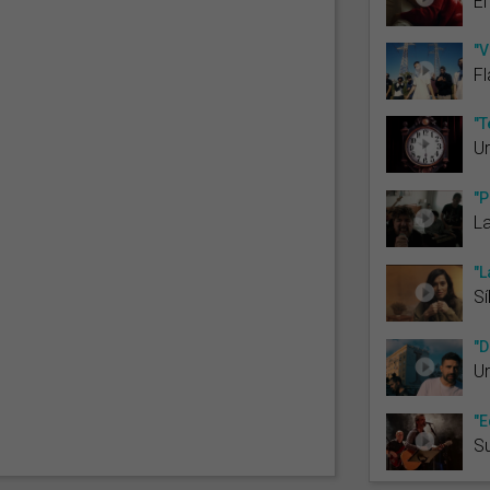
El
"V
Fl
"T
Ur
"P
L
"L
Sí
"D
Ur
"E
Su