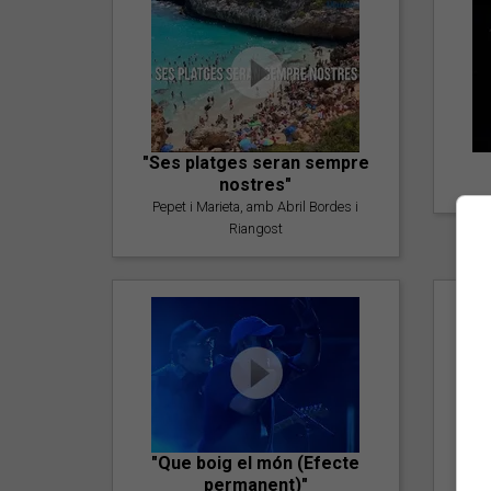
"Ses platges seran sempre
nostres"
Pepet i Marieta, amb Abril Bordes i
Riangost
"Que boig el món (Efecte
permanent)"