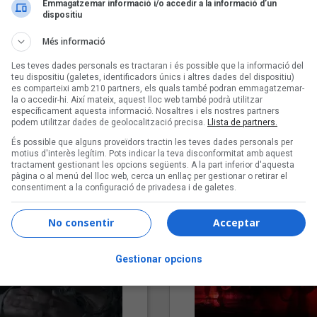
Emmagatzemar informació i/o accedir a la informació d’un
dispositiu
Més informació
Les teves dades personals es tractaran i és possible que la informació del
teu dispositiu (galetes, identificadors únics i altres dades del dispositiu)
es comparteixi amb 210 partners, els quals també podran emmagatzemar-
la o accedir-hi. Així mateix, aquest lloc web també podrà utilitzar
específicament aquesta informació. Nosaltres i els nostres partners
podem utilitzar dades de geolocalització precisa.
Llista de partners.
"Lo bueno y lo malo"
"Posidònia"
És possible que alguns proveïdors tractin les teves dades personals per
Carmen y María
Pep Álvarez amb Joan Muntan
motius d'interès legítim. Pots indicar la teva disconformitat amb aquest
(Xanguito)
tractament gestionant les opcions següents. A la part inferior d'aquesta
pàgina o al menú del lloc web, cerca un enllaç per gestionar o retirar el
consentiment a la configuració de privadesa i de galetes.
No consentir
Acceptar
Gestionar opcions