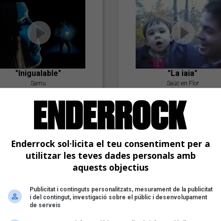
"Inigualable"
"La iaia"
Samu
Saüc en Flor
Enderrock sol·licita el teu consentiment per a
utilitzar les teves dades personals amb
aquests objectius
"Postlude To A Kiss"
Publicitat i continguts personalitzats, mesurament de la publicitat
i del contingut, investigació sobre el públic i desenvolupament
Goran Levi
de serveis
"Amb tu"
Nöctambuls