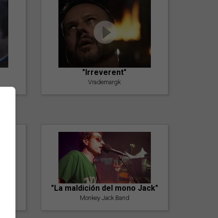
"Irreverent"
Vrademargk
"La maldición del mono Jack"
Monkey Jack Band