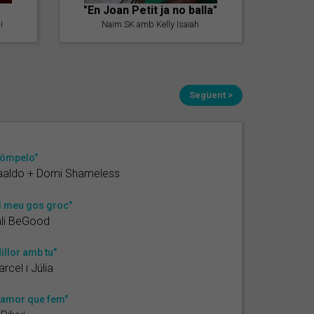
"En Joan Petit ja no balla"
i
Naim SK amb Kelly Isaiah
Següent >
ómpelo"
aaldo + Domi Shameless
l meu gos groc"
ali BeGood
illor amb tu"
rcel i Júlia
'amor que fem"