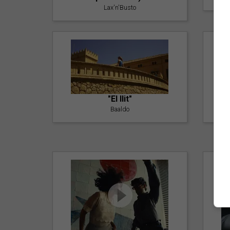
Lax'n'Busto
"El llit"
Baaldo