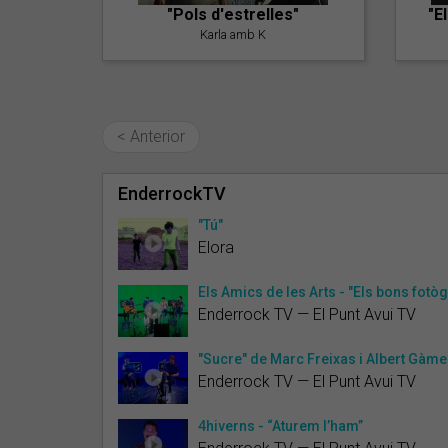
"Pols d'estrelles"
"E
Karla amb K
< Anterior
EnderrockTV
"Tú"
Elora
Els Amics de les Arts - "Els bons fotòg
Enderrock TV — El Punt Avui TV
"Sucre" de Marc Freixas i Albert Gàm
Enderrock TV — El Punt Avui TV
4hiverns - “Aturem l’ham”