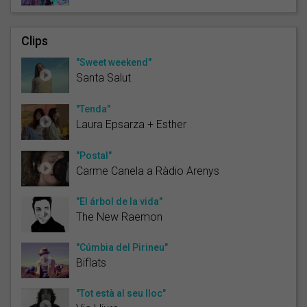
Clips
"Sweet weekend"
Santa Salut
"Tenda"
Laura Epsarza + Esther
"Postal"
Carme Canela a Ràdio Arenys
"El árbol de la vida"
The New Raemon
"Cúmbia del Pirineu"
Biflats
"Tot està al seu lloc"