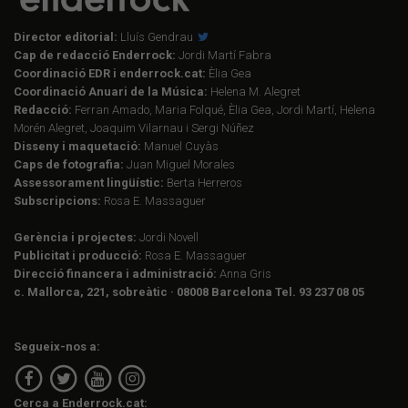
Director editorial:
Lluís Gendrau
Cap de redacció Enderrock:
Jordi Martí Fabra
Coordinació EDR i enderrock.cat:
Èlia Gea
Coordinació Anuari de la Música:
Helena M. Alegret
Redacció:
Ferran Amado, Maria Folqué, Èlia Gea, Jordi Martí, Helena
Morén Alegret, Joaquim Vilarnau i Sergi Núñez
Disseny i maquetació:
Manuel Cuyàs
Caps de fotografia:
Juan Miguel Morales
Assessorament lingüístic:
Berta Herreros
Subscripcions:
Rosa E. Massaguer
Gerència i projectes:
Jordi Novell
Publicitat i producció:
Rosa E. Massaguer
Direcció financera i administració:
Anna Gris
c. Mallorca, 221, sobreàtic · 08008 Barcelona Tel. 93 237 08 05
Segueix-nos a:
Cerca a Enderrock.cat: