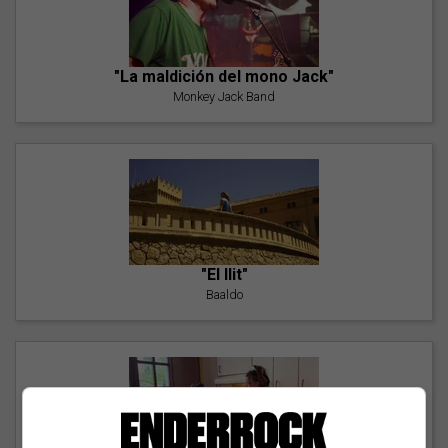
"La maldición del mono Jack"
Monkey Jack Band
"El llit"
Baaldo