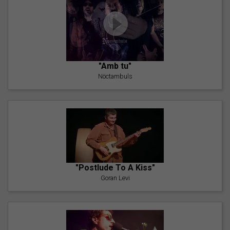
"Amb tu"
Nöctambuls
"Postlude To A Kiss"
Goran Levi