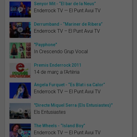
Senyor Mit - “El bar de la Neus”
Enderrock TV — El Punt Avui TV
Derrumband - “Mariner de Ribera”
Enderrock TV – El Punt Avui TV
"Payphone"
In Crescendo Grup Vocal
Premis Enderrock 2011
14 de març a l'Artèria
Àngela Furquet - “Es Blat i sa Calor”
Enderrock TV — El Punt Avui TV
"Directe Miquel Serra (Els Entusiastes)"
Els Entusiastes
The Wheels - “Island Boy”
Enderrock TV — El Punt Avui TV