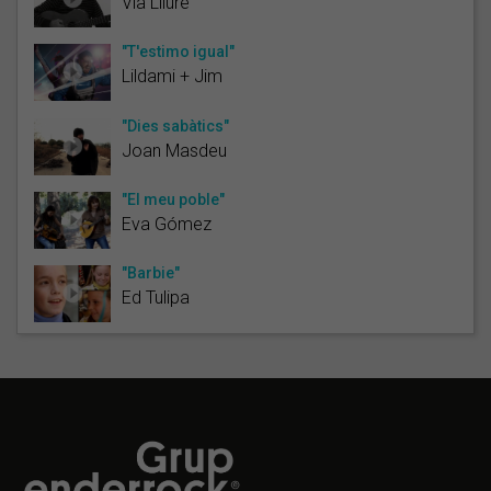
Via Lliure
"T'estimo igual"
Lildami + Jim
"Dies sabàtics"
Joan Masdeu
"El meu poble"
Eva Gómez
"Barbie"
Ed Tulipa