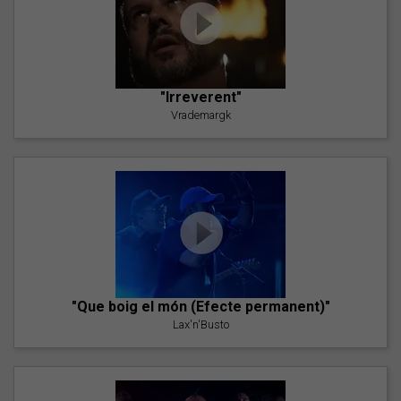
"Irreverent"
Vrademargk
"Que boig el món (Efecte permanent)"
Lax'n'Busto