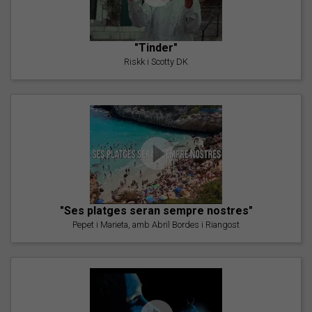
"Tinder"
Riskk i Scotty DK
"Ses platges seran sempre nostres"
Pepet i Marieta, amb Abril Bordes i Riangost