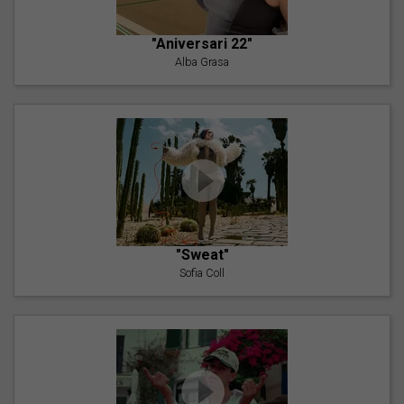
"Aniversari 22"
Alba Grasa
"Sweat"
Sofia Coll