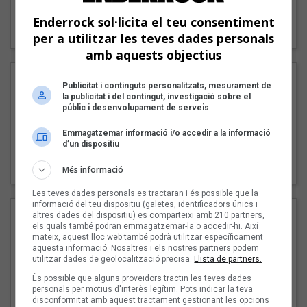
"Lo bueno y lo malo"
Enderrock sol·licita el teu consentiment
Carmen y María
per a utilitzar les teves dades personals
amb aquests objectius
Publicitat i continguts personalitzats, mesurament de
la publicitat i del contingut, investigació sobre el
públic i desenvolupament de serveis
Emmagatzemar informació i/o accedir a la informació
d’un dispositiu
"Posidònia"
Pep Álvarez amb Joan Muntaner (Xanguito)
Més informació
Les teves dades personals es tractaran i és possible que la
informació del teu dispositiu (galetes, identificadors únics i
altres dades del dispositiu) es comparteixi amb 210 partners,
els quals també podran emmagatzemar-la o accedir-hi. Així
mateix, aquest lloc web també podrà utilitzar específicament
aquesta informació. Nosaltres i els nostres partners podem
utilitzar dades de geolocalització precisa.
Llista de partners.
És possible que alguns proveïdors tractin les teves dades
personals per motius d'interès legítim. Pots indicar la teva
disconformitat amb aquest tractament gestionant les opcions