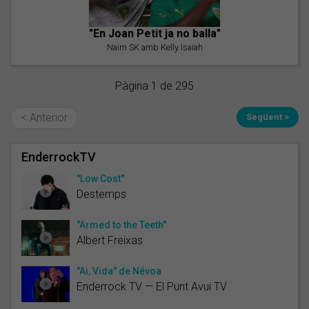
"En Joan Petit ja no balla"
Naim SK amb Kelly Isaiah
Pàgina 1 de 295
< Anterior
Següent >
EnderrockTV
"Low Cost"
Destemps
"Armed to the Teeth"
Albert Freixas
"Ai, Vida" de Névoa
Enderrock TV — El Punt Avui TV