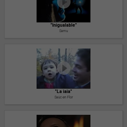
"Inigualable"
Samu
"La iaia"
Saüc en Flor