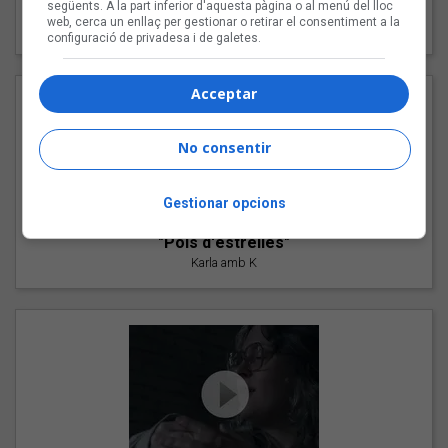
"Les cabres"
següents. A la part inferior d'aquesta pàgina o al menú del lloc
web, cerca un enllaç per gestionar o retirar el consentiment a la
94 Rules amb Compte
configuració de privadesa i de galetes.
Acceptar
No consentir
Gestionar opcions
"Pols d'estrelles"
Karla amb K