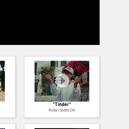
"Tinder"
Riskk i Scotty DK