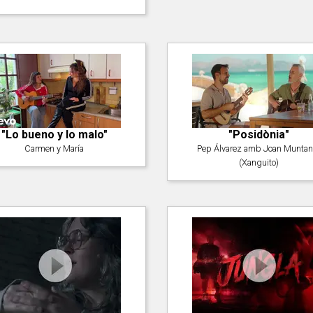
"Lo bueno y lo malo"
"Posidònia"
Carmen y María
Pep Álvarez amb Joan Muntan
(Xanguito)