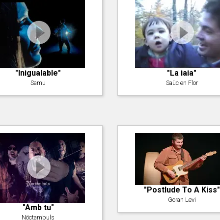
"Inigualable"
"La iaia"
Samu
Saüc en Flor
"Postlude To A Kiss"
Goran Levi
"Amb tu"
Nöctambuls