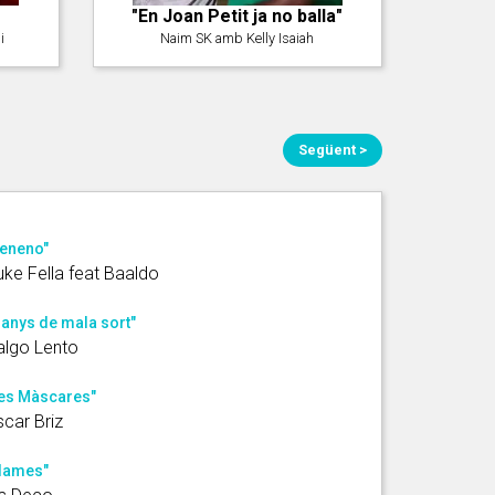
"En Joan Petit ja no balla"
i
Naim SK amb Kelly Isaiah
Següent >
eneno"
ke Fella feat Baaldo
 anys de mala sort"
algo Lento
es Màscares"
car Briz
lames"