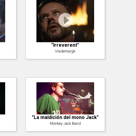
"Irreverent"
Vrademargk
"La maldición del mono Jack"
Monkey Jack Band