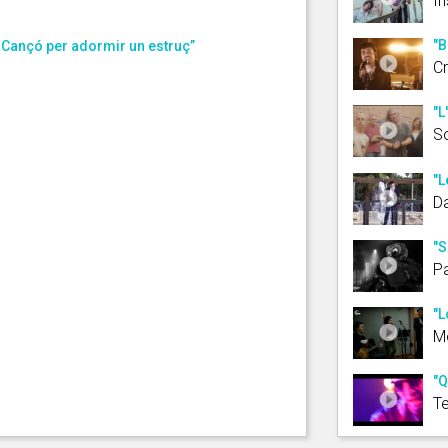
Ir
"B
 “Cançó per adormir un estruç”
Cr
"L
So
"L
Da
"S
P
"L
Mo
"Q
Te