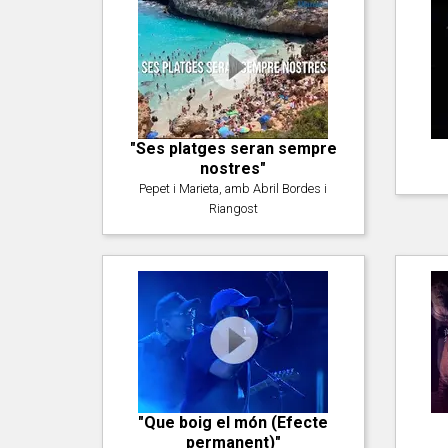
"Ses platges seran sempre
nostres"
Pepet i Marieta, amb Abril Bordes i
Riangost
"Que boig el món (Efecte
permanent)"