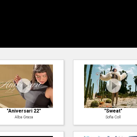
"Aniversari 22"
"Sweat"
Alba Grasa
Sofia Coll