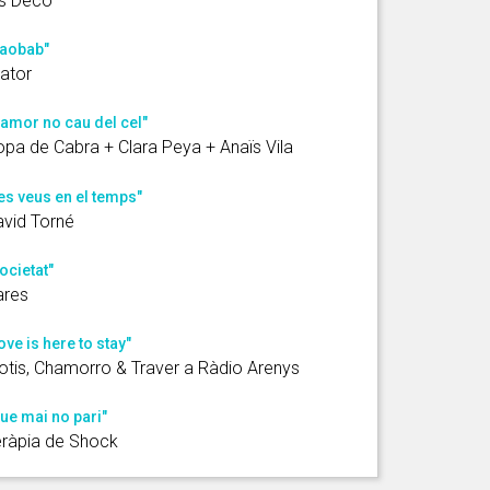
is Deco
aobab"
ator
'amor no cau del cel"
pa de Cabra + Clara Peya + Anaïs Vila
es veus en el temps"
vid Torné
ocietat"
ares
ove is here to stay"
tis, Chamorro & Traver a Ràdio Arenys
ue mai no pari"
ràpia de Shock