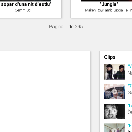
l sopar d'una nit d'estiu"
"Jungla"
Gemm Sol
Maken Row, amb Gioba Fellin
Pàgina 1 de 295
Clips
"V
Nu
"7
G
"L
Òs
"F