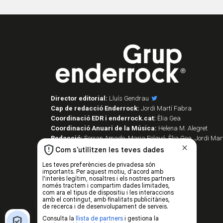
Director editorial:
Lluís Gendrau
Cap de redacció Enderrock:
Jordi Martí Fabra
Coordinació EDR i enderrock.cat:
Èlia Gea
Coordinació Anuari de la Música:
Helena M. Alegret
Redacció:
Ferran Amado, Maria Folqué, Èlia Gea, Jordi Mart
Vilarnau i Sergi Núñez
Disseny i maquetació:
Manuel Cuyàs
Caps de fotografia:
Juan Miguel Morales
Assessorament lingüístic:
Berta Herreros
Subscripcions:
Rosa E. Massaguer
Gerència i projectes:
Jordi Novell
Publicitat i producció:
Rosa E. Massaguer