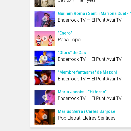
Javito + The Tyets
Guillem Roma i Santi i Mariona Duet -
Enderrock TV — El Punt Avui TV
"Enero"
Papa Topo
"Olors" de Gas
Enderrock TV — El Punt Avui TV
"Membre fantasma" de Mazoni
Enderrock TV — El Punt Avui TV
Maria Jacobs - “Hi torno”
Enderrock TV — El Punt Avui TV
Màrius Serra i Carles Sanjosé
Pop Lletrat. Lletres Sentides