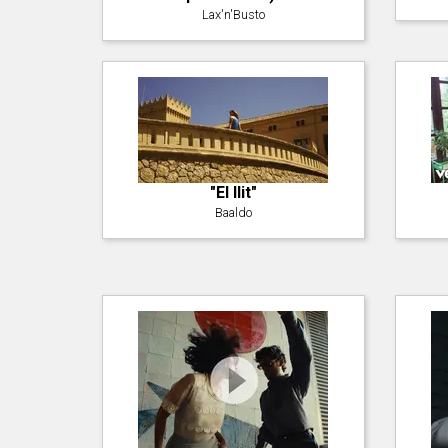
Lax'n'Busto
"El llit"
Baaldo