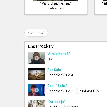
"Pols d'estrelles"
"E
Karla amb K
< Anterior
EnderrockTV
"Aire americà"
OR
Pep Sala
Enderrock TV 4
Cox - “Soñé”
Enderrock TV — El Punt Avui TV
"Qui soc jo"