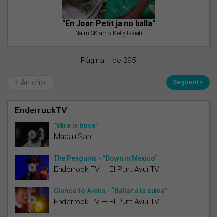
"En Joan Petit ja no balla"
Naim SK amb Kelly Isaiah
Pàgina 1 de 295
< Anterior
Següent >
EnderrockTV
"Mira la boca"
Magalí Sare
The Penguins - “Down in Mexico”
Enderrock TV — El Punt Avui TV
Giancarlo Arena - “Ballar a la cuina”
Enderrock TV — El Punt Avui TV