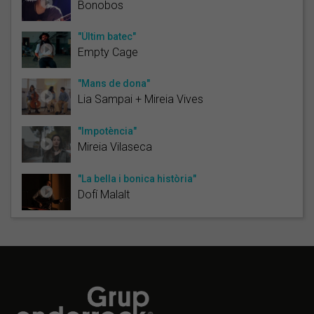
Bonobos
"Últim batec"
Empty Cage
"Mans de dona"
Lia Sampai + Mireia Vives
"Impotència"
Mireia Vilaseca
"La bella i bonica història"
Dofí Malalt