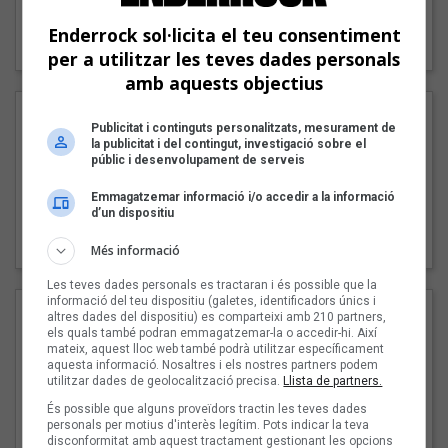
"Lo bueno y lo malo"
Enderrock sol·licita el teu consentiment
Carmen y María
per a utilitzar les teves dades personals
amb aquests objectius
Publicitat i continguts personalitzats, mesurament de
la publicitat i del contingut, investigació sobre el
públic i desenvolupament de serveis
Emmagatzemar informació i/o accedir a la informació
d’un dispositiu
"Posidònia"
Pep Álvarez amb Joan Muntaner (Xanguito)
Més informació
Les teves dades personals es tractaran i és possible que la
informació del teu dispositiu (galetes, identificadors únics i
altres dades del dispositiu) es comparteixi amb 210 partners,
els quals també podran emmagatzemar-la o accedir-hi. Així
mateix, aquest lloc web també podrà utilitzar específicament
aquesta informació. Nosaltres i els nostres partners podem
utilitzar dades de geolocalització precisa.
Llista de partners.
És possible que alguns proveïdors tractin les teves dades
personals per motius d'interès legítim. Pots indicar la teva
disconformitat amb aquest tractament gestionant les opcions