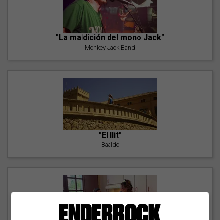
"La maldición del mono Jack"
Monkey Jack Band
"El llit"
Baaldo