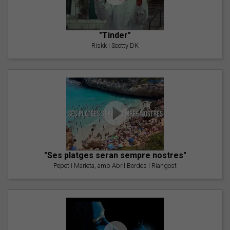
"Tinder"
Riskk i Scotty DK
"Ses platges seran sempre nostres"
Pepet i Marieta, amb Abril Bordes i Riangost