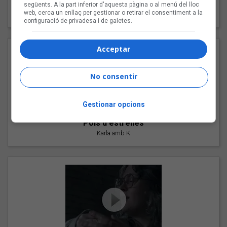
"Les cabres"
següents. A la part inferior d'aquesta pàgina o al menú del lloc
web, cerca un enllaç per gestionar o retirar el consentiment a la
94 Rules amb Compte
configuració de privadesa i de galetes.
Acceptar
No consentir
Gestionar opcions
"Pols d'estrelles"
Karla amb K