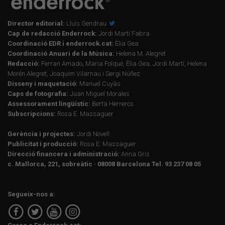
Director editorial:
Lluís Gendrau
Cap de redacció Enderrock:
Jordi Martí Fabra
Coordinació EDR i enderrock.cat:
Èlia Gea
Coordinació Anuari de la Música:
Helena M. Alegret
Redacció:
Ferran Amado, Maria Folqué, Èlia Gea, Jordi Martí, Helena
Morén Alegret, Joaquim Vilarnau i Sergi Núñez
Disseny i maquetació:
Manuel Cuyàs
Caps de fotografia:
Juan Miguel Morales
Assessorament lingüístic:
Berta Herreros
Subscripcions:
Rosa E. Massaguer
Gerència i projectes:
Jordi Novell
Publicitat i producció:
Rosa E. Massaguer
Direcció financera i administració:
Anna Gris
c. Mallorca, 221, sobreàtic · 08008 Barcelona Tel. 93 237 08 05
Segueix-nos a: