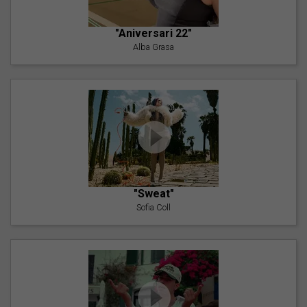
"Aniversari 22"
Alba Grasa
"Sweat"
Sofia Coll