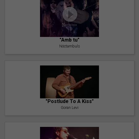
"Amb tu"
Nöctambuls
"Postlude To A Kiss"
Goran Levi