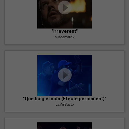
"Irreverent"
Vrademargk
"Que boig el món (Efecte permanent)"
Lax'n'Busto