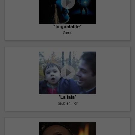
"Inigualable"
Samu
"La iaia"
Saüc en Flor