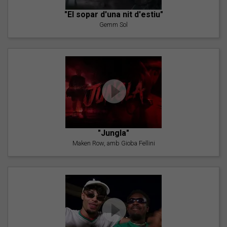
"El sopar d'una nit d'estiu"
Gemm Sol
"Jungla"
Maken Row, amb Gioba Fellini