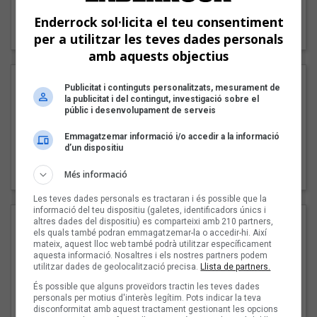
"Lo bueno y lo malo"
Enderrock sol·licita el teu consentiment
Carmen y María
per a utilitzar les teves dades personals
amb aquests objectius
Publicitat i continguts personalitzats, mesurament de
la publicitat i del contingut, investigació sobre el
públic i desenvolupament de serveis
Emmagatzemar informació i/o accedir a la informació
d’un dispositiu
"Posidònia"
Pep Álvarez amb Joan Muntaner (Xanguito)
Més informació
Les teves dades personals es tractaran i és possible que la
informació del teu dispositiu (galetes, identificadors únics i
altres dades del dispositiu) es comparteixi amb 210 partners,
els quals també podran emmagatzemar-la o accedir-hi. Així
mateix, aquest lloc web també podrà utilitzar específicament
aquesta informació. Nosaltres i els nostres partners podem
utilitzar dades de geolocalització precisa.
Llista de partners.
És possible que alguns proveïdors tractin les teves dades
personals per motius d'interès legítim. Pots indicar la teva
disconformitat amb aquest tractament gestionant les opcions