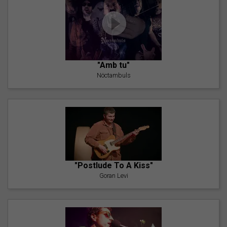
"Amb tu"
Nöctambuls
"Postlude To A Kiss"
Goran Levi