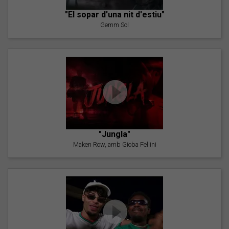
"El sopar d'una nit d'estiu"
Gemm Sol
"Jungla"
Maken Row, amb Gioba Fellini