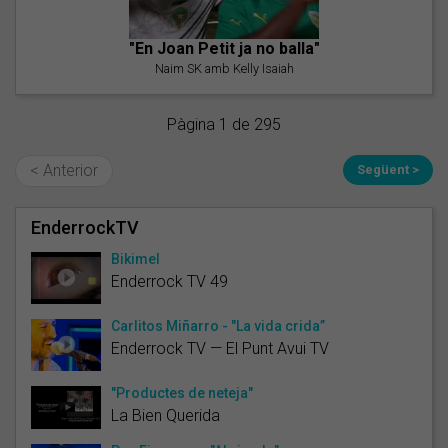
"En Joan Petit ja no balla"
Naim SK amb Kelly Isaiah
Pàgina 1 de 295
< Anterior
Següent >
EnderrockTV
Bikimel
Enderrock TV 49
Carlitos Miñarro - "La vida crida”
Enderrock TV — El Punt Avui TV
"Productes de neteja"
La Bien Querida