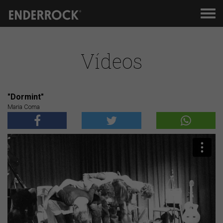
Men
de
nav
Vídeos
"Dormint"
Maria Coma