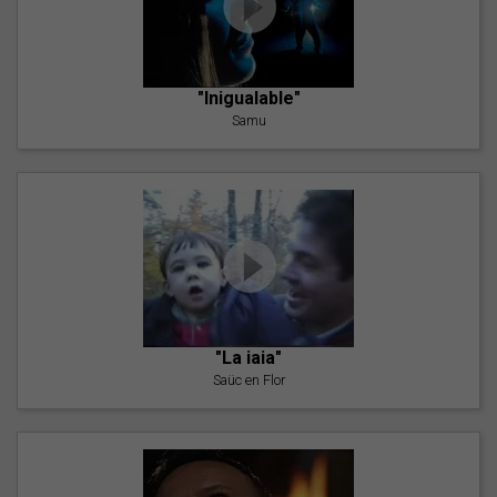
"Inigualable"
Samu
"La iaia"
Saüc en Flor