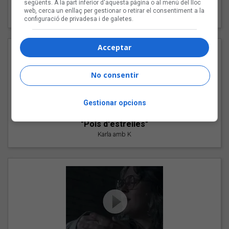
següents. A la part inferior d'aquesta pàgina o al menú del lloc
"Les cabres"
web, cerca un enllaç per gestionar o retirar el consentiment a la
94 Rules amb Compte
configuració de privadesa i de galetes.
Acceptar
No consentir
Gestionar opcions
"Pols d'estrelles"
Karla amb K