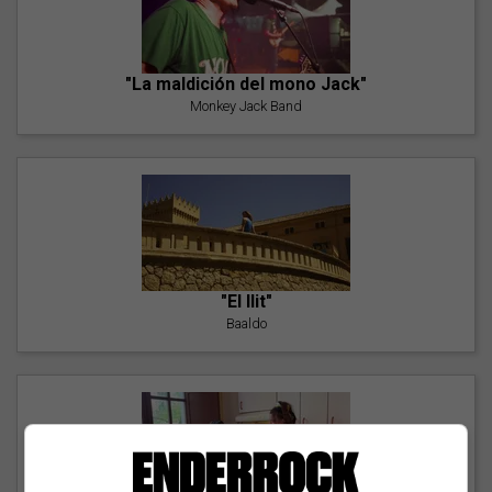
"La maldición del mono Jack"
Monkey Jack Band
"El llit"
Baaldo