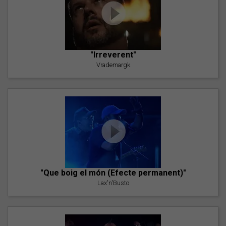
"Irreverent"
Vrademargk
"Que boig el món (Efecte permanent)"
Lax'n'Busto