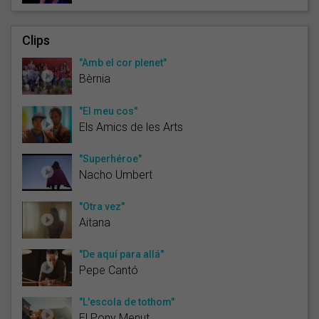
Clips
"Amb el cor plenet"
Bèrnia
"El meu cos"
Els Amics de les Arts
"Superhéroe"
Nacho Umbert
"Otra vez"
Aitana
"De aquí para allá"
Pepe Cantó
"L'escola de tothom"
El Pony Menut