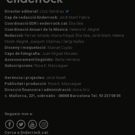
Director editorial:
Lluís Gendrau
Cap de redacció Enderrock:
Jordi Martí Fabra
Coordinació EDR i enderrock.cat:
Èlia Gea
Coordinació Anuari de la Música:
Helena M. Alegret
Redacció:
Ferran Amado, Maria Folqué, Èlia Gea, Jordi Martí, Helena
Morén Alegret, Joaquim Vilarnau i Sergi Núñez
Disseny i maquetació:
Manuel Cuyàs
Caps de fotografia:
Juan Miguel Morales
Assessorament lingüístic:
Berta Herreros
Subscripcions:
Rosa E. Massaguer
Gerència i projectes:
Jordi Novell
Publicitat i producció:
Rosa E. Massaguer
Direcció financera i administració:
Anna Gris
c. Mallorca, 221, sobreàtic · 08008 Barcelona Tel. 93 237 08 05
Segueix-nos a:
Cerca a Enderrock.cat: