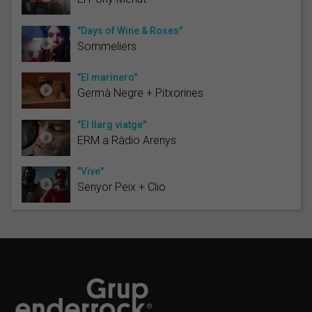
"Days of Wine & Roses"
Sommeliers
"El marinero"
Germà Negre + Pitxorines
"El llarg viatge"
ERM a Ràdio Arenys
"Vive"
Senyor Peix + Clio