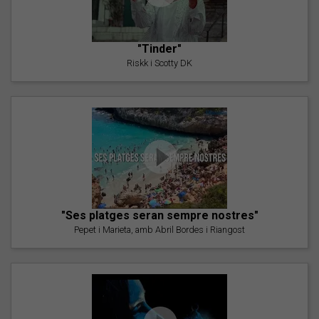
"Tinder"
Riskk i Scotty DK
"Ses platges seran sempre nostres"
Pepet i Marieta, amb Abril Bordes i Riangost