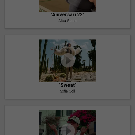
"Aniversari 22"
Alba Grasa
"Sweat"
Sofia Coll