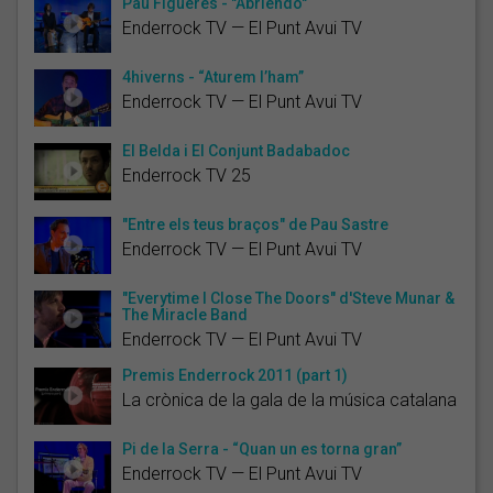
Pau Figueres - "Abriendo"
Enderrock TV — El Punt Avui TV
4hiverns - “Aturem l’ham”
Enderrock TV — El Punt Avui TV
El Belda i El Conjunt Badabadoc
Enderrock TV 25
"Entre els teus braços" de Pau Sastre
Enderrock TV — El Punt Avui TV
"Everytime I Close The Doors" d'Steve Munar &
The Miracle Band
Enderrock TV — El Punt Avui TV
Premis Enderrock 2011 (part 1)
La crònica de la gala de la música catalana
Pi de la Serra - “Quan un es torna gran”
Enderrock TV — El Punt Avui TV