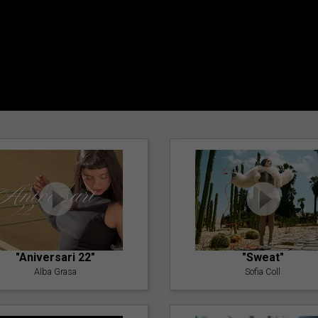
"Aniversari 22"
"Sweat"
Alba Grasa
Sofia Coll