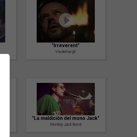
"Irreverent"
Vrademargk
"La maldición del mono Jack"
Monkey Jack Band