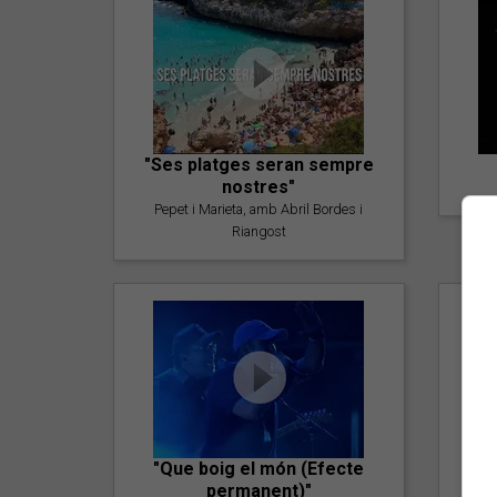
"Ses platges seran sempre
nostres"
Pepet i Marieta, amb Abril Bordes i
Riangost
"Que boig el món (Efecte
permanent)"