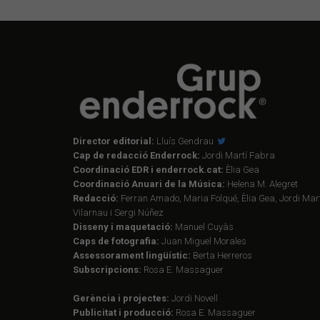
Director editorial:
Lluís Gendrau
Cap de redacció Enderrock:
Jordi Martí Fabra
Coordinació EDR i enderrock.cat:
Èlia Gea
Coordinació Anuari de la Música:
Helena M. Alegret
Redacció:
Ferran Amado, Maria Folqué, Èlia Gea, Jordi Mart
Vilarnau i Sergi Núñez
Disseny i maquetació:
Manuel Cuyàs
Caps de fotografia:
Juan Miguel Morales
Assessorament lingüístic:
Berta Herreros
Subscripcions:
Rosa E. Massaguer
Gerència i projectes:
Jordi Novell
Publicitat i producció:
Rosa E. Massaguer