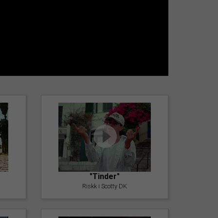
"Tinder"
Riskk i Scotty DK