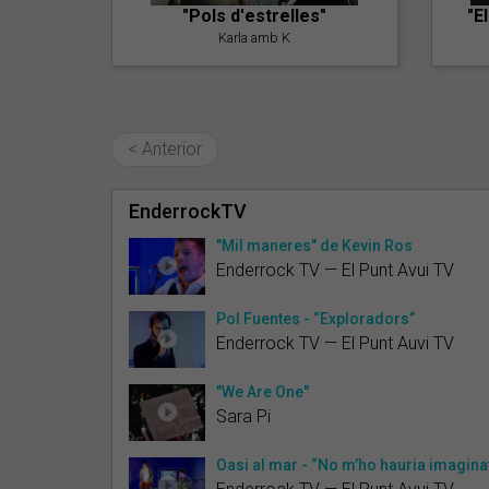
"Pols d'estrelles"
"E
Karla amb K
< Anterior
EnderrockTV
"Mil maneres" de Kevin Ros
Enderrock TV — El Punt Avui TV
Pol Fuentes - “Exploradors”
Enderrock TV — El Punt Auvi TV
"We Are One"
Sara Pi
Oasi al mar - “No m’ho hauria imagina