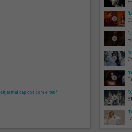
Bu
"L
Do
"J
Fr
"S
Cr
"I
Pa
sitjat mai cap cos com el teu"
"X
3
"D
La