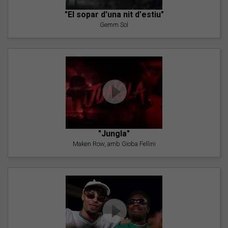
"El sopar d'una nit d'estiu"
Gemm Sol
"Jungla"
Maken Row, amb Gioba Fellini