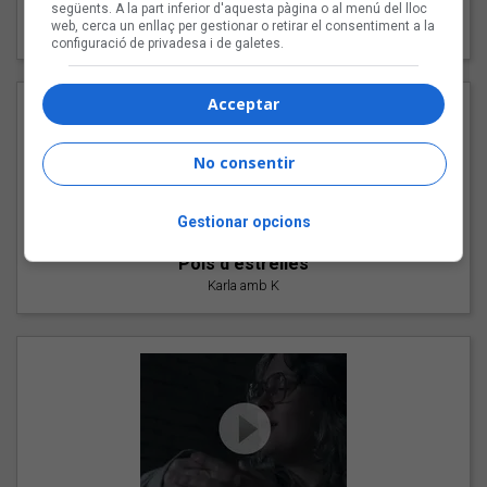
"Les cabres"
següents. A la part inferior d'aquesta pàgina o al menú del lloc
web, cerca un enllaç per gestionar o retirar el consentiment a la
94 Rules amb Compte
configuració de privadesa i de galetes.
Acceptar
No consentir
Gestionar opcions
"Pols d'estrelles"
Karla amb K