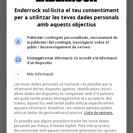
"Lo bueno y lo malo"
Enderrock sol·licita el teu consentiment
Carmen y María
per a utilitzar les teves dades personals
amb aquests objectius
Publicitat i continguts personalitzats, mesurament de
la publicitat i del contingut, investigació sobre el
públic i desenvolupament de serveis
Emmagatzemar informació i/o accedir a la informació
d’un dispositiu
"Posidònia"
Pep Álvarez amb Joan Muntaner (Xanguito)
Més informació
Les teves dades personals es tractaran i és possible que la
informació del teu dispositiu (galetes, identificadors únics i
altres dades del dispositiu) es comparteixi amb 210 partners,
els quals també podran emmagatzemar-la o accedir-hi. Així
mateix, aquest lloc web també podrà utilitzar específicament
aquesta informació. Nosaltres i els nostres partners podem
utilitzar dades de geolocalització precisa.
Llista de partners.
És possible que alguns proveïdors tractin les teves dades
personals per motius d'interès legítim. Pots indicar la teva
disconformitat amb aquest tractament gestionant les opcions