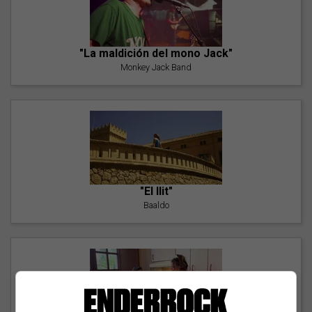
"La maldición del mono Jack"
Monkey Jack Band
"El llit"
Baaldo