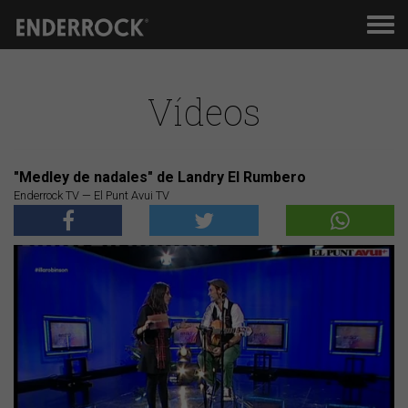
Men
de
nav
Vídeos
"Medley de nadales" de Landry El Rumbero
Enderrock TV — El Punt Avui TV