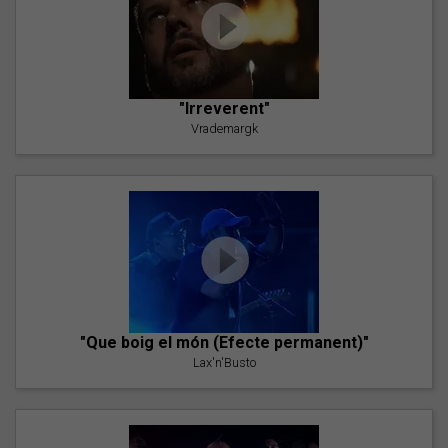
"Irreverent"
Vrademargk
"Que boig el món (Efecte permanent)"
Lax'n'Busto