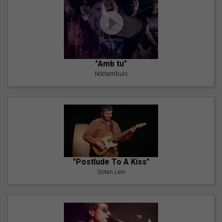
"Amb tu"
Nöctambuls
"Postlude To A Kiss"
Goran Levi