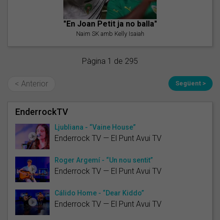
"En Joan Petit ja no balla"
Naim SK amb Kelly Isaiah
Pàgina 1 de 295
< Anterior
Següent >
EnderrockTV
Ljubliana - “Vaine House”
Enderrock TV — El Punt Avui TV
Roger Argemí - “Un nou sentit”
Enderrock TV — El Punt Avui TV
Cálido Home - “Dear Kiddo”
Enderrock TV — El Punt Avui TV