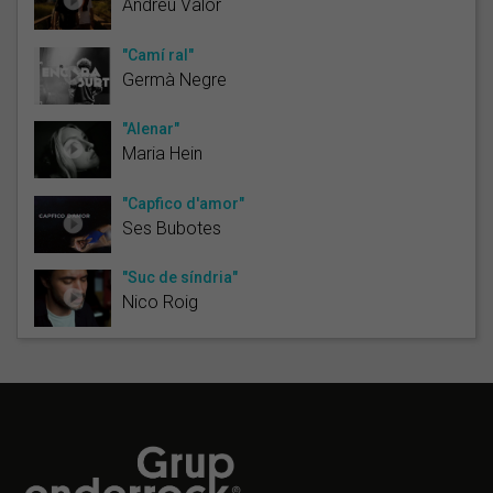
Andreu Valor
"Camí ral"
Germà Negre
"Alenar"
Maria Hein
"Capfico d'amor"
Ses Bubotes
"Suc de síndria"
Nico Roig