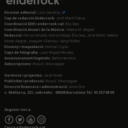
Director editorial:
Lluís Gendrau
Cap de redacció Enderrock:
Jordi Martí Fabra
Coordinació EDR i enderrock.cat:
Èlia Gea
Coordinació Anuari de la Música:
Helena M. Alegret
Redacció:
Ferran Amado, Maria Folqué, Èlia Gea, Jordi Martí, Helena
Morén Alegret, Joaquim Vilarnau i Sergi Núñez
Disseny i maquetació:
Manuel Cuyàs
Caps de fotografia:
Juan Miguel Morales
Assessorament lingüístic:
Berta Herreros
Subscripcions:
Rosa E. Massaguer
Gerència i projectes:
Jordi Novell
Publicitat i producció:
Rosa E. Massaguer
Direcció financera i administració:
Anna Gris
c. Mallorca, 221, sobreàtic · 08008 Barcelona Tel. 93 237 08 05
Segueix-nos a:
Cerca a Enderrock.cat: