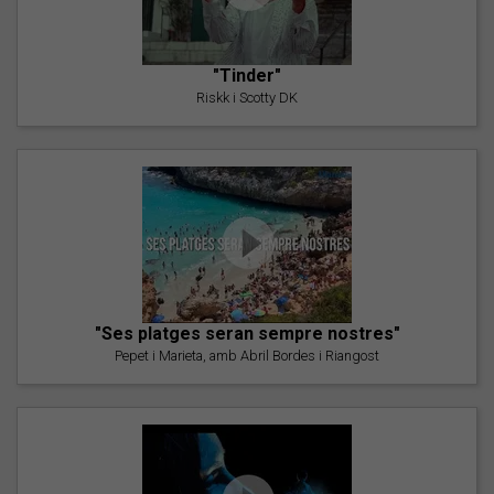
"Tinder"
Riskk i Scotty DK
"Ses platges seran sempre nostres"
Pepet i Marieta, amb Abril Bordes i Riangost