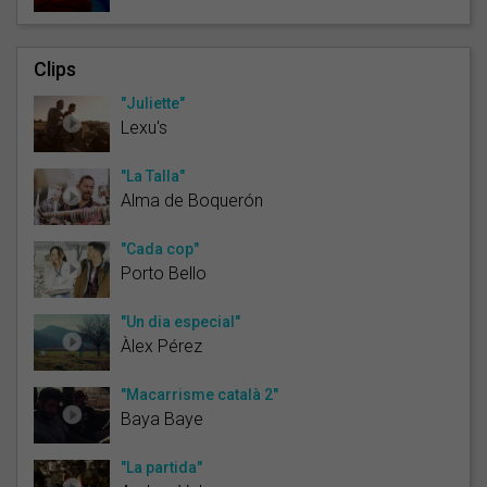
Clips
"Juliette"
Lexu's
"La Talla"
Alma de Boquerón
"Cada cop"
Porto Bello
"Un dia especial"
Àlex Pérez
"Macarrisme català 2"
Baya Baye
"La partida"