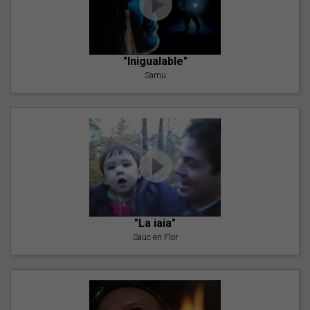
"Inigualable"
Samu
"La iaia"
Saüc en Flor