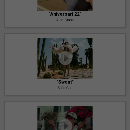
"Aniversari 22"
Alba Grasa
"Sweat"
Sofia Coll