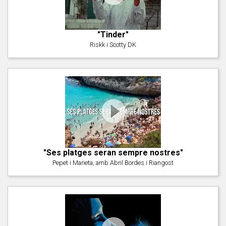
"Tinder"
Riskk i Scotty DK
"Ses platges seran sempre nostres"
Pepet i Marieta, amb Abril Bordes i Riangost