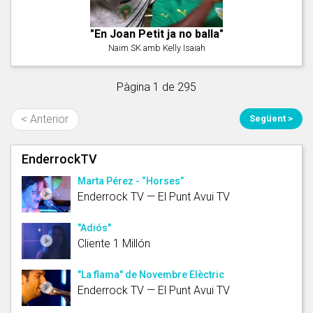
"En Joan Petit ja no balla"
Naim SK amb Kelly Isaiah
Pàgina 1 de 295
< Anterior
Següent >
EnderrockTV
Marta Pérez - “Horses”
Enderrock TV — El Punt Avui TV
"Adiós"
Cliente 1 Millón
"La flama" de Novembre Elèctric
Enderrock TV — El Punt Avui TV