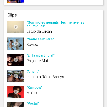
Clips
"Gominoles gegants i les meravelles
aquàtiques"
Estúpida Erikah
"Nadie se muere"
Xavibo
"En la nit artificial"
Projecte Mut
"Amunt"
Inspira a Ràdio Arenys
"Rainbow"
Maico
"Postal"