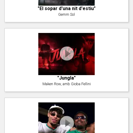
"El sopar d'una nit d'estiu"
Gemm Sol
"Jungla"
Maken Row, amb Gioba Fellini