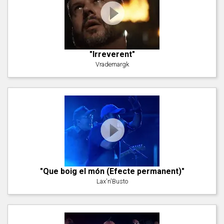
"Irreverent"
Vrademargk
"Que boig el món (Efecte permanent)"
Lax'n'Busto