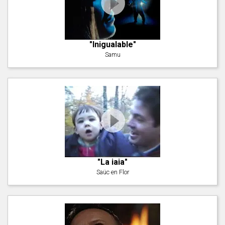
"Inigualable"
Samu
"La iaia"
Saüc en Flor