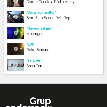
Carme Canela a Ràdio Arenys
"Junts som millor"
Sam & La Banda Dels Reptes
"Hacerme daño"
Maranges
"EO!"
Roko Banana
"Yeri, yeri"
Anna Ferrer