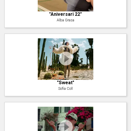
"Aniversari 22"
Alba Grasa
"Sweat"
Sofia Coll