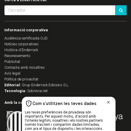
Informació corporativa
Audiència certificada OJD
Notícies corporatives
Història d'Enderrock
Reconeixements
Publicitat
Contacta amb nosaltres
Avís legal
Política de privacitat
Editorial:
Grup Enderrock Edicions S.L.
Tecnologia:
Sobrevia.net
Amb la col·laboració de: