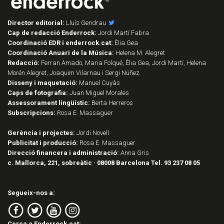
Director editorial:
Lluís Gendrau
Cap de redacció Enderrock:
Jordi Martí Fabra
Coordinació EDR i enderrock.cat:
Èlia Gea
Coordinació Anuari de la Música:
Helena M. Alegret
Redacció:
Ferran Amado, Maria Folqué, Èlia Gea, Jordi Martí, Helena
Morén Alegret, Joaquim Vilarnau i Sergi Núñez
Disseny i maquetació:
Manuel Cuyàs
Caps de fotografia:
Juan Miguel Morales
Assessorament lingüístic:
Berta Herreros
Subscripcions:
Rosa E. Massaguer
Gerència i projectes:
Jordi Novell
Publicitat i producció:
Rosa E. Massaguer
Direcció financera i administració:
Anna Gris
c. Mallorca, 221, sobreàtic · 08008 Barcelona Tel. 93 237 08 05
Segueix-nos a:
Cerca a Enderrock.cat: