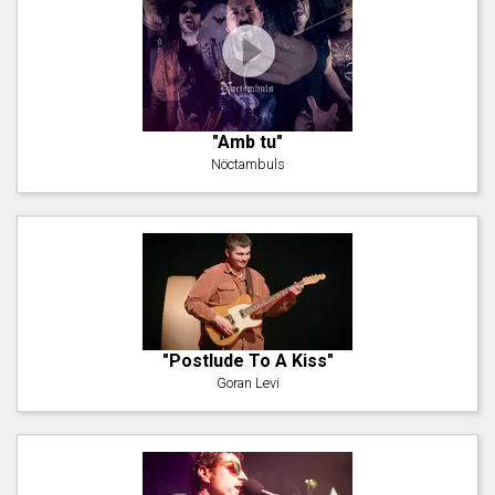
"Amb tu"
Nöctambuls
"Postlude To A Kiss"
Goran Levi