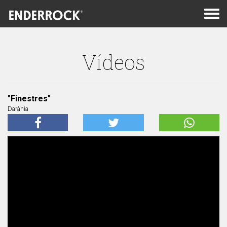
Men
de
nav
Vídeos
"Finestres"
Darània