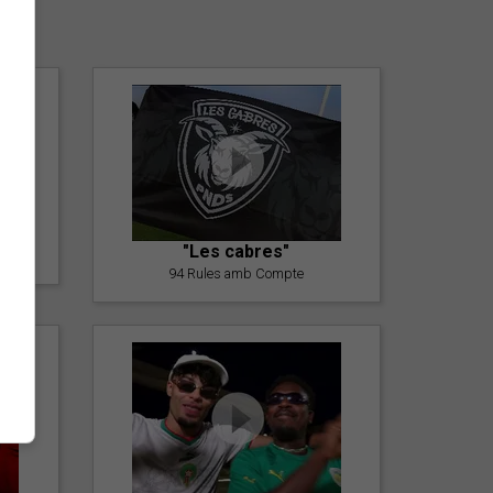
er
"Les cabres"
94 Rules amb Compte