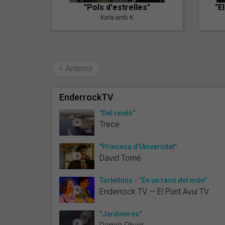
"Pols d'estrelles"
"E
Karla amb K
< Anterior
EnderrockTV
"Del revés"
Trece
"Princesa d'Universitat"
David Torné
Tortellinis - “En un racó del món”
Enderrock TV — El Punt Avui TV
"Jardineres"