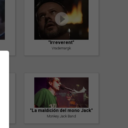
"Irreverent"
Vrademargk
"La maldición del mono Jack"
Monkey Jack Band