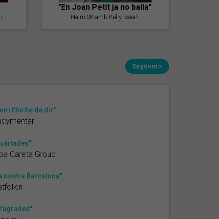
"En Joan Petit ja no balla"
i
Naim SK amb Kelly Isaiah
Següent >
om t'ho he de dir"
udymentari
uartades"
ba Careta Group
a nostra Barcelona"
tfolkin
'agrades"