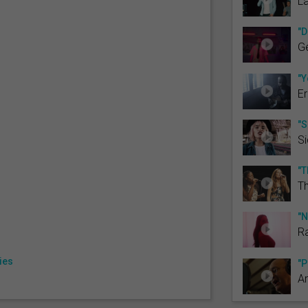
L
"D
Ge
"Y
Er
"S
Si
"T
Th
"N
Ra
ries
"P
Ar