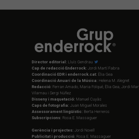
Director editorial:
Lluís Gendrau
Cap de redacció Enderrock:
Jordi Martí Fabra
Coordinació EDR i enderrock.cat:
Èlia Gea
Coordinació Anuari de la Música:
Helena M. Alegret
Redacció:
Ferran Amado, Maria Folqué, Èlia Gea, Jordi Mart
Vilarnau i Sergi Núñez
Disseny i maquetació:
Manuel Cuyàs
Caps de fotografia:
Juan Miguel Morales
Assessorament lingüístic:
Berta Herreros
Subscripcions:
Rosa E. Massaguer
Gerència i projectes:
Jordi Novell
Publicitat i producció:
Rosa E. Massaguer