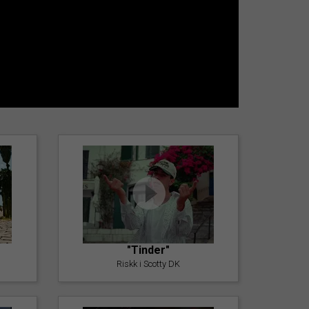
"Tinder"
Riskk i Scotty DK