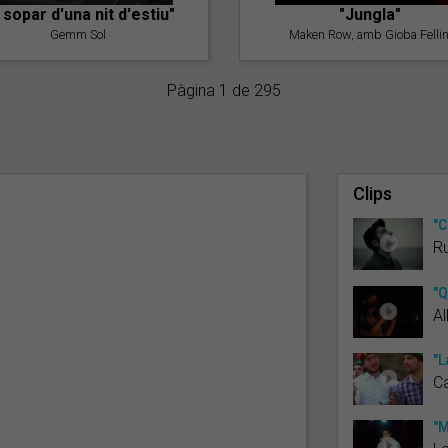
l sopar d'una nit d'estiu"
"Jungla"
Gemm Sol
Maken Row, amb Gioba Fellin
Pàgina 1 de 295
Clips
"C
R
"Q
Al
"L
Ca
"M