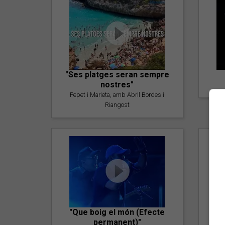
"Ses platges seran sempre
nostres"
Pepet i Marieta, amb Abril Bordes i
Riangost
"Que boig el món (Efecte
permanent)"