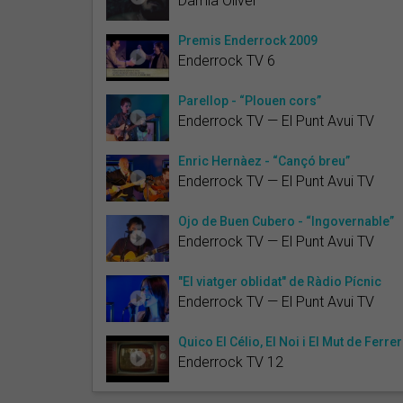
Damià Oliver
Premis Enderrock 2009
Enderrock TV 6
Parellop - “Plouen cors”
Enderrock TV — El Punt Avui TV
Enric Hernàez - “Cançó breu”
Enderrock TV — El Punt Avui TV
Ojo de Buen Cubero - “Ingovernable”
Enderrock TV — El Punt Avui TV
"El viatger oblidat" de Ràdio Pícnic
Enderrock TV — El Punt Avui TV
Quico El Célio, El Noi i El Mut de Ferre
Enderrock TV 12