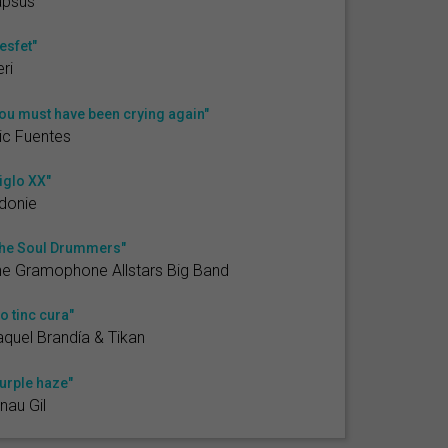
apsus
esfet"
ri
ou must have been crying again"
ic Fuentes
iglo XX"
donie
he Soul Drummers"
e Gramophone Allstars Big Band
o tinc cura"
quel Brandía & Tikan
urple haze"
nau Gil