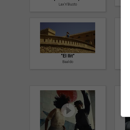
Lax'n'Busto
"El llit"
Baaldo