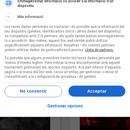
Emmagatzemar informació i/o accedir a la informació d’un
dispositiu
Més informació
Les teves dades personals es tractaran i és possible que la informació del
teu dispositiu (galetes, identificadors únics i altres dades del dispositiu)
es comparteixi amb 210 partners, els quals també podran emmagatzemar-
la o accedir-hi. Així mateix, aquest lloc web també podrà utilitzar
específicament aquesta informació. Nosaltres i els nostres partners
podem utilitzar dades de geolocalització precisa.
Llista de partners.
"Lo bueno y lo malo"
"Posidònia"
És possible que alguns proveïdors tractin les teves dades personals per
Carmen y María
Pep Álvarez amb Joan Muntan
motius d'interès legítim. Pots indicar la teva disconformitat amb aquest
(Xanguito)
tractament gestionant les opcions següents. A la part inferior d'aquesta
pàgina o al menú del lloc web, cerca un enllaç per gestionar o retirar el
consentiment a la configuració de privadesa i de galetes.
No consentir
Acceptar
Gestionar opcions