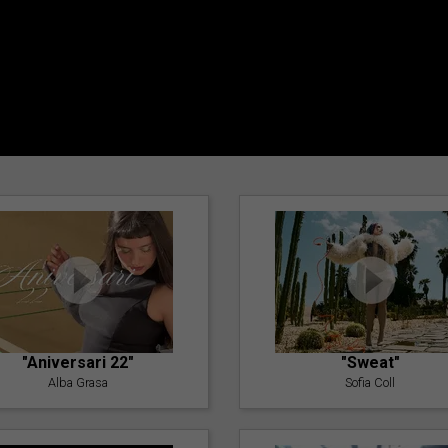
"Aniversari 22"
"Sweat"
Alba Grasa
Sofia Coll