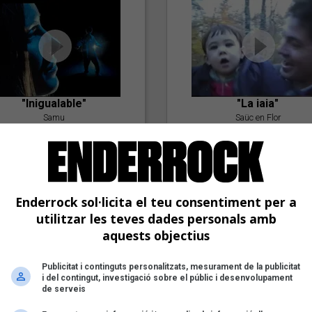
"Inigualable"
"La iaia"
Samu
Saüc en Flor
Enderrock sol·licita el teu consentiment per a
utilitzar les teves dades personals amb
aquests objectius
Publicitat i continguts personalitzats, mesurament de la publicitat
"Postlude To A Kiss"
i del contingut, investigació sobre el públic i desenvolupament
Goran Levi
de serveis
"Amb tu"
Nöctambuls