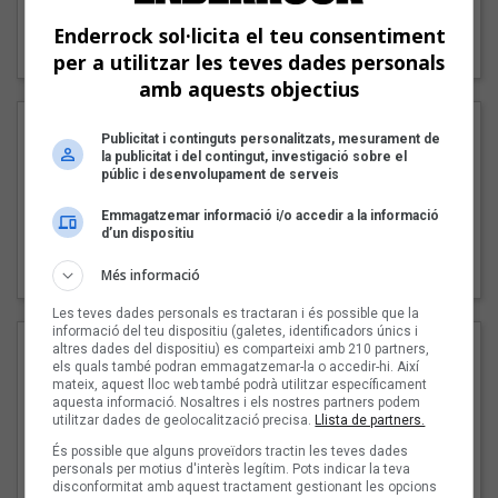
"Lo bueno y lo malo"
Enderrock sol·licita el teu consentiment
Carmen y María
per a utilitzar les teves dades personals
amb aquests objectius
Publicitat i continguts personalitzats, mesurament de
la publicitat i del contingut, investigació sobre el
públic i desenvolupament de serveis
Emmagatzemar informació i/o accedir a la informació
d’un dispositiu
"Posidònia"
Pep Álvarez amb Joan Muntaner (Xanguito)
Més informació
Les teves dades personals es tractaran i és possible que la
informació del teu dispositiu (galetes, identificadors únics i
altres dades del dispositiu) es comparteixi amb 210 partners,
els quals també podran emmagatzemar-la o accedir-hi. Així
mateix, aquest lloc web també podrà utilitzar específicament
aquesta informació. Nosaltres i els nostres partners podem
utilitzar dades de geolocalització precisa.
Llista de partners.
És possible que alguns proveïdors tractin les teves dades
personals per motius d'interès legítim. Pots indicar la teva
disconformitat amb aquest tractament gestionant les opcions