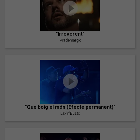
"Irreverent"
Vrademargk
"Que boig el món (Efecte permanent)"
Lax'n'Busto