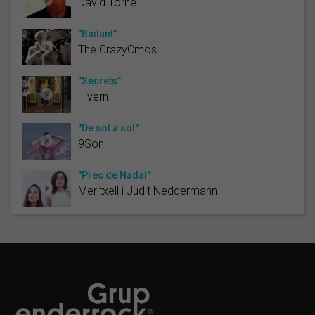
David Torné
"Bailant"
The CrazyCmos
"Secrets"
Hivern
"De sol a sol"
9Son
"Prec de Nadal"
Meritxell i Judit Neddermann