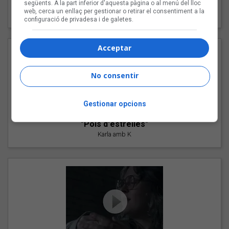
"Les cabres"
següents. A la part inferior d'aquesta pàgina o al menú del lloc
web, cerca un enllaç per gestionar o retirar el consentiment a la
94 Rules amb Compte
configuració de privadesa i de galetes.
Acceptar
No consentir
Gestionar opcions
"Pols d'estrelles"
Karla amb K