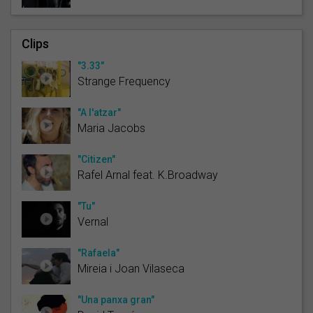
Clips
"3.33"
Strange Frequency
"A l'atzar"
Maria Jacobs
"Citizen"
Rafel Arnal feat. K.Broadway
"Tu"
Vernal
"Rafaela"
Mireia i Joan Vilaseca
"Una panxa gran"