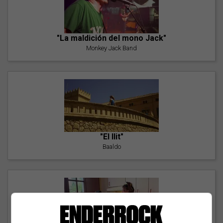
"La maldición del mono Jack"
Monkey Jack Band
"El llit"
Baaldo