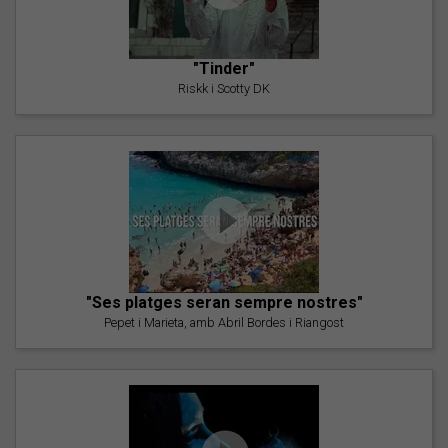
"Tinder"
Riskk i Scotty DK
"Ses platges seran sempre nostres"
Pepet i Marieta, amb Abril Bordes i Riangost