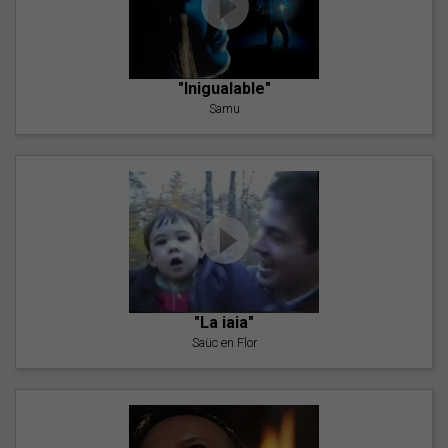
"Inigualable"
Samu
"La iaia"
Saüc en Flor