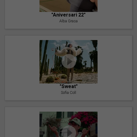
"Aniversari 22"
Alba Grasa
"Sweat"
Sofia Coll