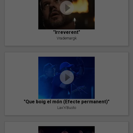
"Irreverent"
Vrademargk
"Que boig el món (Efecte permanent)"
Lax'n'Busto