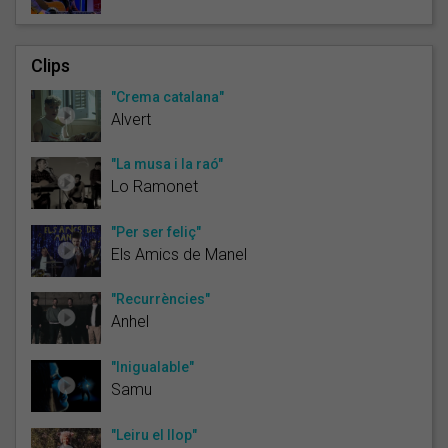
Clips
"Crema catalana"
Alvert
"La musa i la raó"
Lo Ramonet
"Per ser feliç"
Els Amics de Manel
"Recurrències"
Anhel
"Inigualable"
Samu
"Leiru el llop"