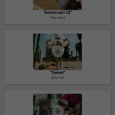
"Aniversari 22"
Alba Grasa
"Sweat"
Sofia Coll