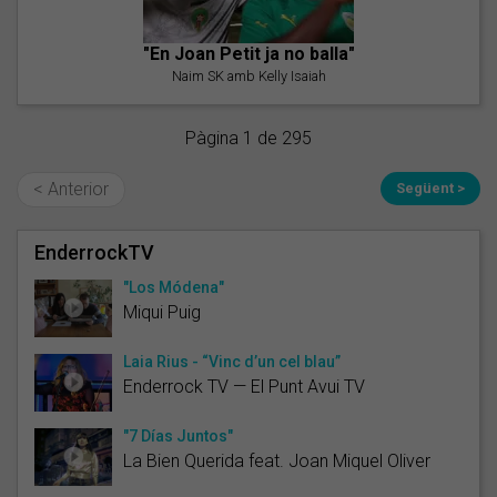
"En Joan Petit ja no balla"
Naim SK amb Kelly Isaiah
Pàgina 1 de 295
< Anterior
Següent >
EnderrockTV
"Los Módena"
Miqui Puig
Laia Rius - “Vinc d’un cel blau”
Enderrock TV — El Punt Avui TV
"7 Días Juntos"
La Bien Querida feat. Joan Miquel Oliver