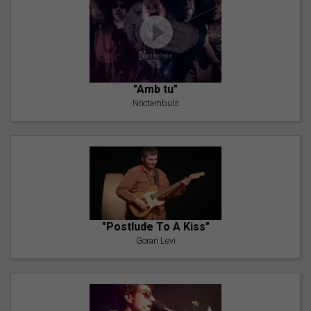
"Amb tu"
Nöctambuls
"Postlude To A Kiss"
Goran Levi