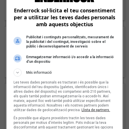
"Lo bueno y lo malo"
Enderrock sol·licita el teu consentiment
Carmen y María
per a utilitzar les teves dades personals
amb aquests objectius
Publicitat i continguts personalitzats, mesurament de
la publicitat i del contingut, investigació sobre el
públic i desenvolupament de serveis
Emmagatzemar informació i/o accedir a la informació
d’un dispositiu
"Posidònia"
Pep Álvarez amb Joan Muntaner (Xanguito)
Més informació
Les teves dades personals es tractaran i és possible que la
informació del teu dispositiu (galetes, identificadors únics i
altres dades del dispositiu) es comparteixi amb 210 partners,
els quals també podran emmagatzemar-la o accedir-hi. Així
mateix, aquest lloc web també podrà utilitzar específicament
aquesta informació. Nosaltres i els nostres partners podem
utilitzar dades de geolocalització precisa.
Llista de partners.
És possible que alguns proveïdors tractin les teves dades
personals per motius d'interès legítim. Pots indicar la teva
disconformitat amb aquest tractament gestionant les opcions