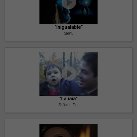
"Inigualable"
Samu
"La iaia"
Saüc en Flor