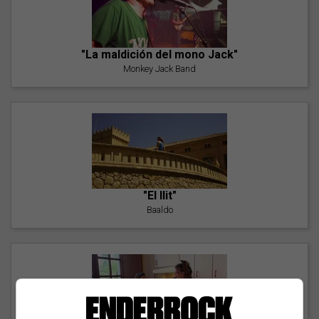
"La maldición del mono Jack"
Monkey Jack Band
"El llit"
Baaldo