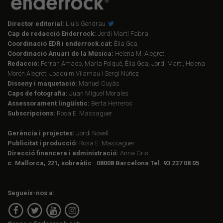
Director editorial:
Lluís Gendrau
Cap de redacció Enderrock:
Jordi Martí Fabra
Coordinació EDR i enderrock.cat:
Èlia Gea
Coordinació Anuari de la Música:
Helena M. Alegret
Redacció:
Ferran Amado, Maria Folqué, Èlia Gea, Jordi Martí, Helena
Morén Alegret, Joaquim Vilarnau i Sergi Núñez
Disseny i maquetació:
Manuel Cuyàs
Caps de fotografia:
Juan Miguel Morales
Assessorament lingüístic:
Berta Herreros
Subscripcions:
Rosa E. Massaguer
Gerència i projectes:
Jordi Novell
Publicitat i producció:
Rosa E. Massaguer
Direcció financera i administració:
Anna Gris
c. Mallorca, 221, sobreàtic · 08008 Barcelona Tel. 93 237 08 05
Segueix-nos a: