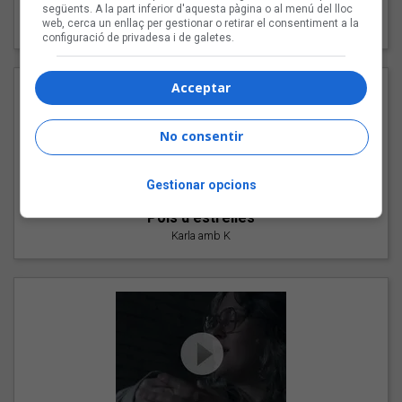
"Les cabres"
següents. A la part inferior d'aquesta pàgina o al menú del lloc
web, cerca un enllaç per gestionar o retirar el consentiment a la
94 Rules amb Compte
configuració de privadesa i de galetes.
Acceptar
No consentir
Gestionar opcions
"Pols d'estrelles"
Karla amb K