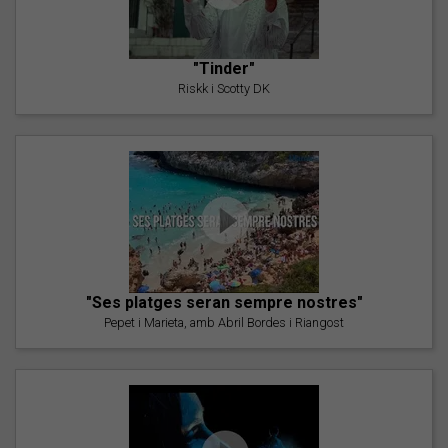
"Tinder"
Riskk i Scotty DK
"Ses platges seran sempre nostres"
Pepet i Marieta, amb Abril Bordes i Riangost