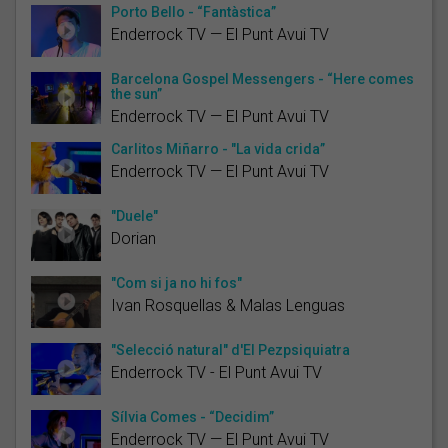
Porto Bello - “Fantàstica”
Enderrock TV — El Punt Avui TV
Barcelona Gospel Messengers - “Here comes
the sun”
Enderrock TV — El Punt Avui TV
Carlitos Miñarro - "La vida crida”
Enderrock TV — El Punt Avui TV
"Duele"
Dorian
"Com si ja no hi fos"
Ivan Rosquellas & Malas Lenguas
"Selecció natural" d'El Pezpsiquiatra
Enderrock TV - El Punt Avui TV
Sílvia Comes - “Decidim”
Enderrock TV — El Punt Avui TV