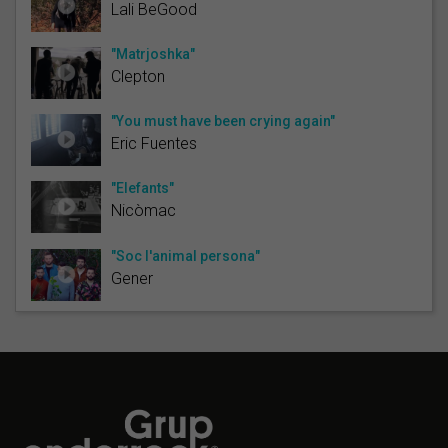
Lali BeGood
"Matrjoshka"
Clepton
"You must have been crying again"
Eric Fuentes
"Elefants"
Nicòmac
"Soc l'animal persona"
Gener