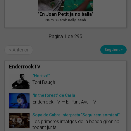
"En Joan Petit ja no balla"
Naim SK amb Kelly Isaiah
Pàgina 1 de 295
< Anterior
Següent >
EnderrockTV
"Horitzó"
Toni Bauçà
"In the forest" de Carla
Enderrock TV — El Punt Avui TV
Sopa de Cabra interpreta "Seguirem somiant"
Les primeres imatges de la banda gironina
tocant junts