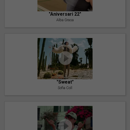
"Aniversari 22"
Alba Grasa
"Sweat"
Sofia Coll