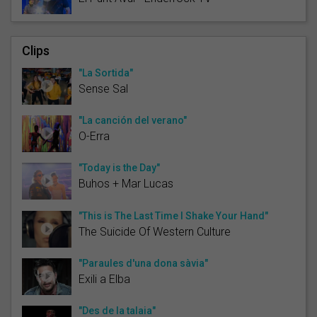
Clips
"La Sortida"
Sense Sal
"La canción del verano"
O-Erra
"Today is the Day"
Buhos + Mar Lucas
"This is The Last Time I Shake Your Hand"
The Suicide Of Western Culture
"Paraules d'una dona sàvia"
Exili a Elba
"Des de la talaia"