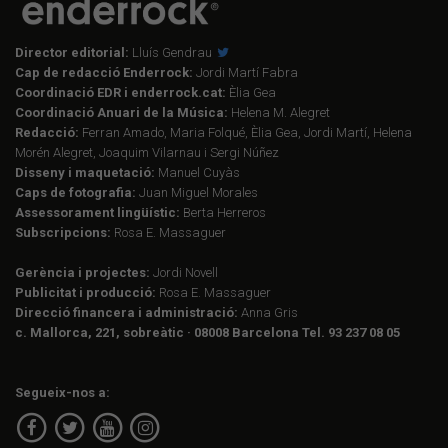
Director editorial:
Lluís Gendrau
Cap de redacció Enderrock:
Jordi Martí Fabra
Coordinació EDR i enderrock.cat:
Èlia Gea
Coordinació Anuari de la Música:
Helena M. Alegret
Redacció:
Ferran Amado, Maria Folqué, Èlia Gea, Jordi Martí, Helena
Morén Alegret, Joaquim Vilarnau i Sergi Núñez
Disseny i maquetació:
Manuel Cuyàs
Caps de fotografia:
Juan Miguel Morales
Assessorament lingüístic:
Berta Herreros
Subscripcions:
Rosa E. Massaguer
Gerència i projectes:
Jordi Novell
Publicitat i producció:
Rosa E. Massaguer
Direcció financera i administració:
Anna Gris
c. Mallorca, 221, sobreàtic · 08008 Barcelona Tel. 93 237 08 05
Segueix-nos a: