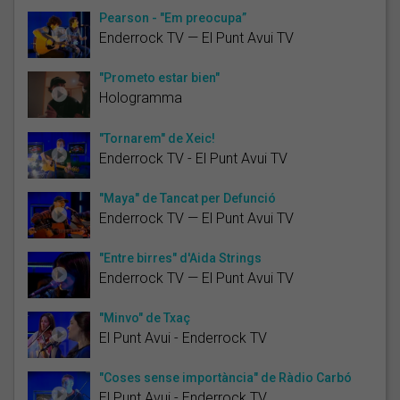
Pearson - "Em preocupa”
Enderrock TV — El Punt Avui TV
"Prometo estar bien"
Hologramma
"Tornarem" de Xeic!
Enderrock TV - El Punt Avui TV
"Maya" de Tancat per Defunció
Enderrock TV — El Punt Avui TV
"Entre birres" d'Aida Strings
Enderrock TV — El Punt Avui TV
"Minvo" de Txaç
El Punt Avui - Enderrock TV
"Coses sense importància" de Ràdio Carbó
El Punt Avui - Enderrock TV