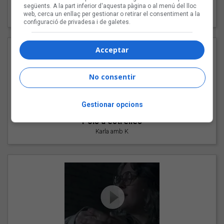
"Les cabres"
següents. A la part inferior d'aquesta pàgina o al menú del lloc
94 Rules amb Compte
web, cerca un enllaç per gestionar o retirar el consentiment a la
configuració de privadesa i de galetes.
Acceptar
No consentir
Gestionar opcions
"Pols d'estrelles"
Karla amb K