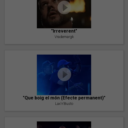
"Irreverent"
Vrademargk
"Que boig el món (Efecte permanent)"
Lax'n'Busto