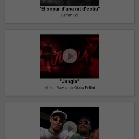
"El sopar d'una nit d'estiu"
Gemm Sol
"Jungla"
Maken Row, amb Gioba Fellini