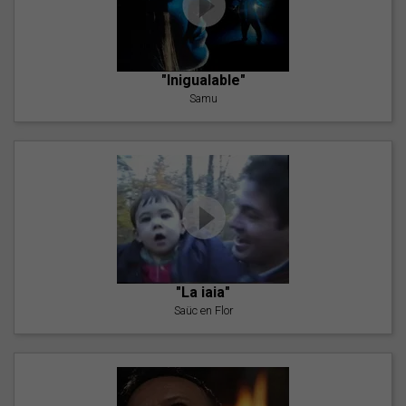
"Inigualable"
Samu
"La iaia"
Saüc en Flor