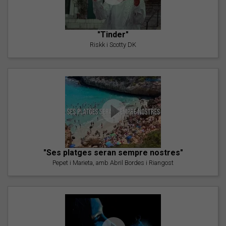
"Tinder"
Riskk i Scotty DK
"Ses platges seran sempre nostres"
Pepet i Marieta, amb Abril Bordes i Riangost