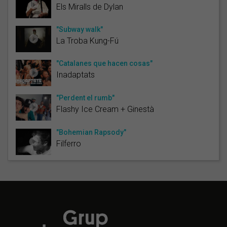
Els Miralls de Dylan
"Subway walk"
La Troba Kung-Fú
"Catalanes que hacen cosas"
Inadaptats
"Perdent el rumb"
Flashy Ice Cream + Ginestà
"Bohemian Rapsody"
Filferro