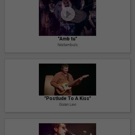
"Amb tu"
Nöctambuls
"Postlude To A Kiss"
Goran Levi