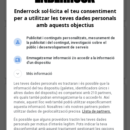
"Lo bueno y lo malo"
Enderrock sol·licita el teu consentiment
Carmen y María
per a utilitzar les teves dades personals
amb aquests objectius
Publicitat i continguts personalitzats, mesurament de
la publicitat i del contingut, investigació sobre el
públic i desenvolupament de serveis
Emmagatzemar informació i/o accedir a la informació
d’un dispositiu
"Posidònia"
Pep Álvarez amb Joan Muntaner (Xanguito)
Més informació
Les teves dades personals es tractaran i és possible que la
informació del teu dispositiu (galetes, identificadors únics i
altres dades del dispositiu) es comparteixi amb 210 partners,
els quals també podran emmagatzemar-la o accedir-hi. Així
mateix, aquest lloc web també podrà utilitzar específicament
aquesta informació. Nosaltres i els nostres partners podem
utilitzar dades de geolocalització precisa.
Llista de partners.
És possible que alguns proveïdors tractin les teves dades
personals per motius d'interès legítim. Pots indicar la teva
disconformitat amb aquest tractament gestionant les opcions