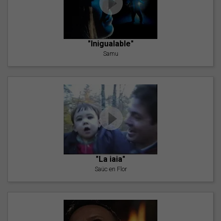
"Inigualable"
Samu
"La iaia"
Saüc en Flor