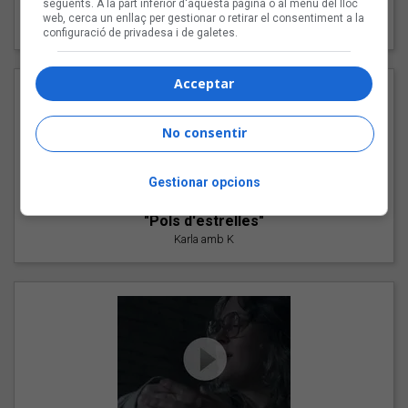
següents. A la part inferior d'aquesta pàgina o al menú del lloc
"Les cabres"
web, cerca un enllaç per gestionar o retirar el consentiment a la
94 Rules amb Compte
configuració de privadesa i de galetes.
Acceptar
No consentir
Gestionar opcions
"Pols d'estrelles"
Karla amb K