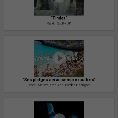
"Tinder"
Riskk i Scotty DK
"Ses platges seran sempre nostres"
Pepet i Marieta, amb Abril Bordes i Riangost