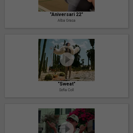
"Aniversari 22"
Alba Grasa
"Sweat"
Sofia Coll