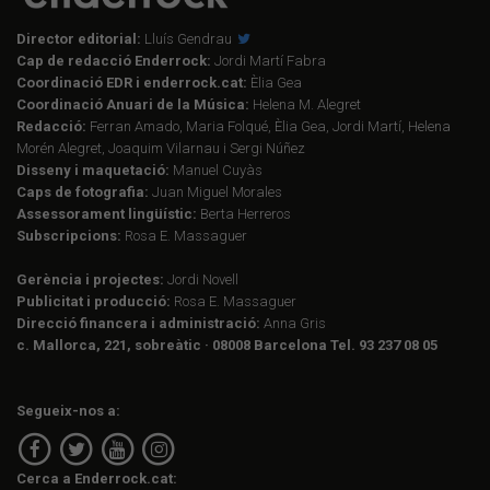
Director editorial:
Lluís Gendrau
Cap de redacció Enderrock:
Jordi Martí Fabra
Coordinació EDR i enderrock.cat:
Èlia Gea
Coordinació Anuari de la Música:
Helena M. Alegret
Redacció:
Ferran Amado, Maria Folqué, Èlia Gea, Jordi Martí, Helena
Morén Alegret, Joaquim Vilarnau i Sergi Núñez
Disseny i maquetació:
Manuel Cuyàs
Caps de fotografia:
Juan Miguel Morales
Assessorament lingüístic:
Berta Herreros
Subscripcions:
Rosa E. Massaguer
Gerència i projectes:
Jordi Novell
Publicitat i producció:
Rosa E. Massaguer
Direcció financera i administració:
Anna Gris
c. Mallorca, 221, sobreàtic · 08008 Barcelona Tel. 93 237 08 05
Segueix-nos a:
Cerca a Enderrock.cat: