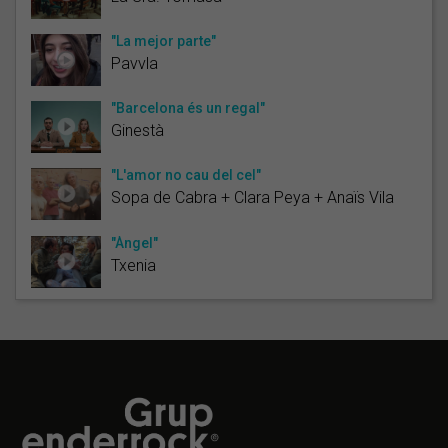
"La mejor parte"
Pavvla
"Barcelona és un regal"
Ginestà
"L'amor no cau del cel"
Sopa de Cabra + Clara Peya + Anaïs Vila
"Àngel"
Txenia