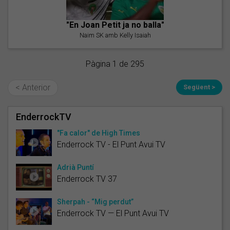
"En Joan Petit ja no balla"
Naim SK amb Kelly Isaiah
Pàgina 1 de 295
< Anterior
Següent >
EnderrockTV
"Fa calor" de High Times
Enderrock TV - El Punt Avui TV
Adrià Puntí
Enderrock TV 37
Sherpah - “Mig perdut”
Enderrock TV — El Punt Avui TV