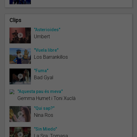
Clips
"Asterioides"
Umbert
"Vuela libre"
Los Barrankillos
"Fuma"
Bad Gyal
"Aquesta pau és meva"
Gemma Humet i Toni Xuclà
"Qui sap?"
Nina Ros
"Sin Miedo"
La Sra. Tomasa