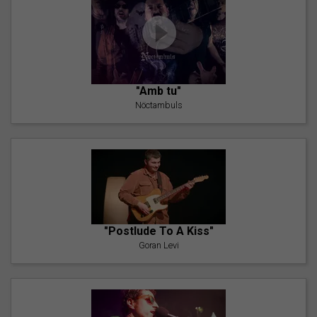
"Amb tu"
Nöctambuls
"Postlude To A Kiss"
Goran Levi