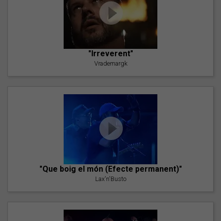
"Irreverent"
Vrademargk
"Que boig el món (Efecte permanent)"
Lax'n'Busto