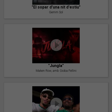
"El sopar d'una nit d'estiu"
Gemm Sol
"Jungla"
Maken Row, amb Gioba Fellini