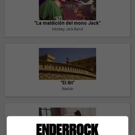
"La maldición del mono Jack"
Monkey Jack Band
"El llit"
Baaldo