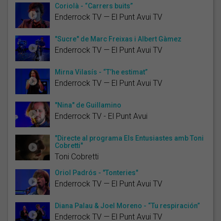
Coriolà - “Carrers buits”
Enderrock TV — El Punt Avui TV
"Sucre" de Marc Freixas i Albert Gàmez
Enderrock TV — El Punt Avui TV
Mirna Vilasís - “T’he estimat”
Enderrock TV — El Punt Avui TV
"Nina" de Guillamino
Enderrock TV - El Punt Avui
"Directe al programa Els Entusiastes amb Toni
Cobretti"
Toni Cobretti
Oriol Padrós - "Tonteries"
Enderrock TV — El Punt Avui TV
Diana Palau & Joel Moreno - “Tu respiración”
Enderrock TV — El Punt Avui TV