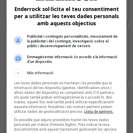
"Lo bueno y lo malo"
Enderrock sol·licita el teu consentiment
Carmen y María
per a utilitzar les teves dades personals
amb aquests objectius
Publicitat i continguts personalitzats, mesurament de
la publicitat i del contingut, investigació sobre el
públic i desenvolupament de serveis
Emmagatzemar informació i/o accedir a la informació
d’un dispositiu
"Posidònia"
Pep Álvarez amb Joan Muntaner (Xanguito)
Més informació
Les teves dades personals es tractaran i és possible que la
informació del teu dispositiu (galetes, identificadors únics i
altres dades del dispositiu) es comparteixi amb 210 partners,
els quals també podran emmagatzemar-la o accedir-hi. Així
mateix, aquest lloc web també podrà utilitzar específicament
aquesta informació. Nosaltres i els nostres partners podem
utilitzar dades de geolocalització precisa.
Llista de partners.
És possible que alguns proveïdors tractin les teves dades
personals per motius d'interès legítim. Pots indicar la teva
disconformitat amb aquest tractament gestionant les opcions