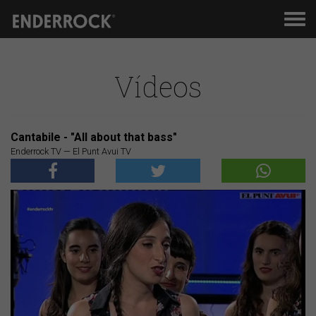
Men
de
nav
Vídeos
Cantabile - "All about that bass"
Enderrock TV — El Punt Avui TV