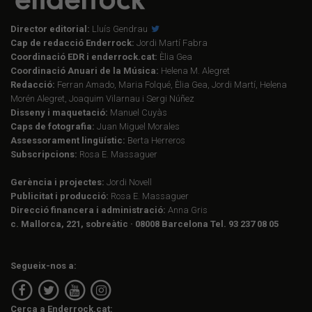
Director editorial:
Lluís Gendrau
Cap de redacció Enderrock:
Jordi Martí Fabra
Coordinació EDR i enderrock.cat:
Èlia Gea
Coordinació Anuari de la Música:
Helena M. Alegret
Redacció:
Ferran Amado, Maria Folqué, Èlia Gea, Jordi Martí, Helena
Morén Alegret, Joaquim Vilarnau i Sergi Núñez
Disseny i maquetació:
Manuel Cuyàs
Caps de fotografia:
Juan Miguel Morales
Assessorament lingüístic:
Berta Herreros
Subscripcions:
Rosa E. Massaguer
Gerència i projectes:
Jordi Novell
Publicitat i producció:
Rosa E. Massaguer
Direcció financera i administració:
Anna Gris
c. Mallorca, 221, sobreàtic · 08008 Barcelona Tel. 93 237 08 05
Segueix-nos a:
Cerca a Enderrock.cat: