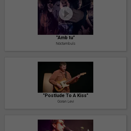
"Amb tu"
Nöctambuls
"Postlude To A Kiss"
Goran Levi