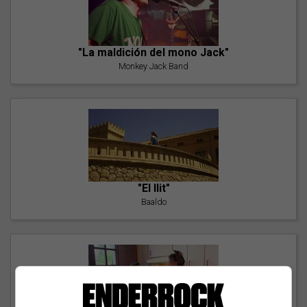
"La maldición del mono Jack"
Monkey Jack Band
"El llit"
Baaldo