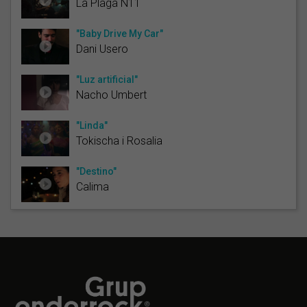
La Plaga N11
"Baby Drive My Car"
Dani Usero
"Luz artificial"
Nacho Umbert
"Linda"
Tokischa i Rosalia
"Destino"
Calima