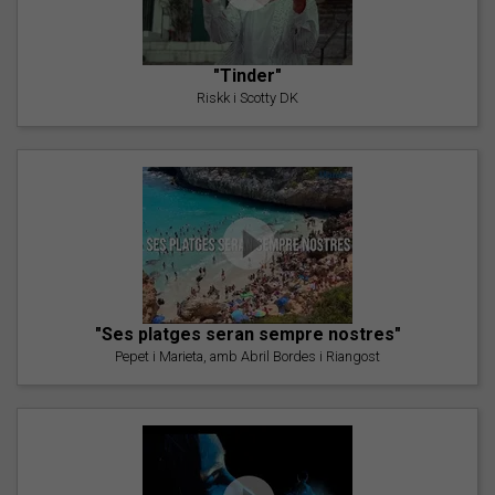
"Tinder"
Riskk i Scotty DK
"Ses platges seran sempre nostres"
Pepet i Marieta, amb Abril Bordes i Riangost