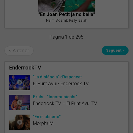
"En Joan Petit ja no balla"
Naim SK amb Kelly Isaiah
Pàgina 1 de 295
< Anterior
Següent >
EnderrockTV
"La distància" d'Aspencat
El Punt Avui - Enderrock TV
Bruts - “Incomunicats”
Enderrock TV – El Punt Avui TV
"En el abismo"
MorphiuM