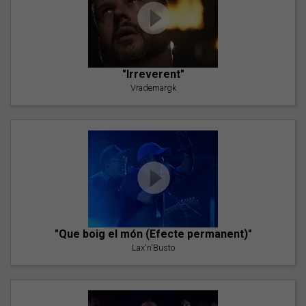
"Irreverent"
Vrademargk
"Que boig el món (Efecte permanent)"
Lax'n'Busto