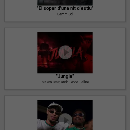
"El sopar d'una nit d'estiu"
Gemm Sol
"Jungla"
Maken Row, amb Gioba Fellini