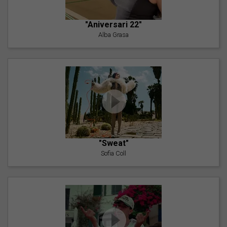
"Aniversari 22"
Alba Grasa
"Sweat"
Sofia Coll