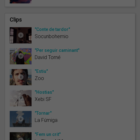
Clips
"Conte de tardor"
Socunbohemio
"Per seguir caminant"
David Torné
"Estiu"
Zoo
"Hostias"
Xebi SF
"Tornar"
La Fúmiga
"Fem un crit"