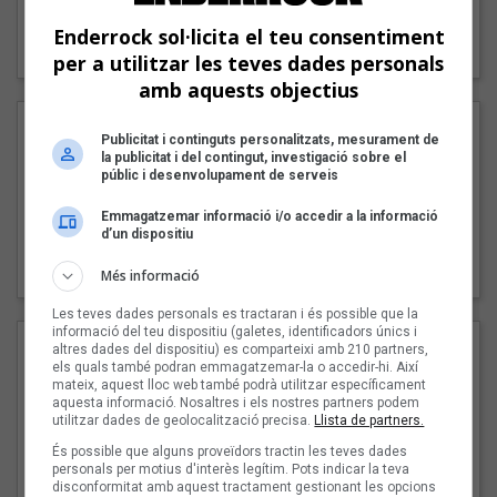
"Lo bueno y lo malo"
Enderrock sol·licita el teu consentiment
Carmen y María
per a utilitzar les teves dades personals
amb aquests objectius
Publicitat i continguts personalitzats, mesurament de
la publicitat i del contingut, investigació sobre el
públic i desenvolupament de serveis
Emmagatzemar informació i/o accedir a la informació
d’un dispositiu
"Posidònia"
Pep Álvarez amb Joan Muntaner (Xanguito)
Més informació
Les teves dades personals es tractaran i és possible que la
informació del teu dispositiu (galetes, identificadors únics i
altres dades del dispositiu) es comparteixi amb 210 partners,
els quals també podran emmagatzemar-la o accedir-hi. Així
mateix, aquest lloc web també podrà utilitzar específicament
aquesta informació. Nosaltres i els nostres partners podem
utilitzar dades de geolocalització precisa.
Llista de partners.
És possible que alguns proveïdors tractin les teves dades
personals per motius d'interès legítim. Pots indicar la teva
disconformitat amb aquest tractament gestionant les opcions