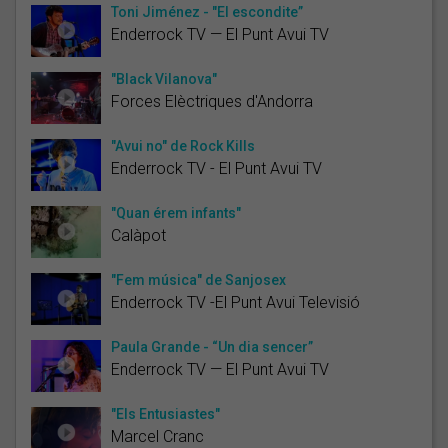
Toni Jiménez - "El escondite”
Enderrock TV — El Punt Avui TV
"Black Vilanova"
Forces Elèctriques d'Andorra
"Avui no" de Rock Kills
Enderrock TV - El Punt Avui TV
"Quan érem infants"
Calàpot
"Fem música" de Sanjosex
Enderrock TV -El Punt Avui Televisió
Paula Grande - “Un dia sencer”
Enderrock TV — El Punt Avui TV
"Els Entusiastes"
Marcel Cranc