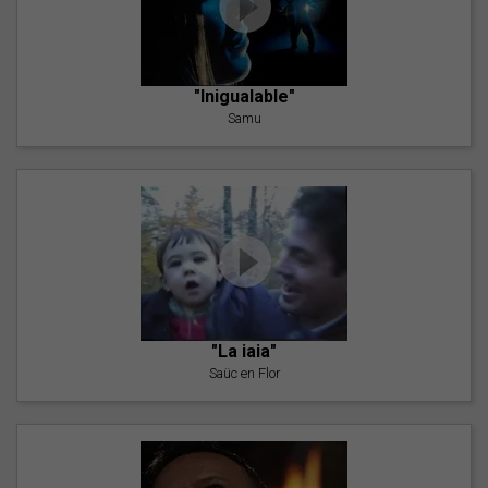
"Inigualable"
Samu
"La iaia"
Saüc en Flor