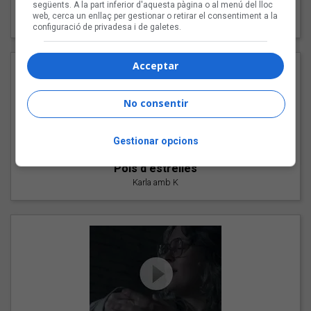
"Les cabres"
següents. A la part inferior d'aquesta pàgina o al menú del lloc
web, cerca un enllaç per gestionar o retirar el consentiment a la
94 Rules amb Compte
configuració de privadesa i de galetes.
Acceptar
No consentir
Gestionar opcions
"Pols d'estrelles"
Karla amb K