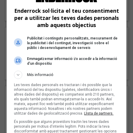
"Lo bueno y lo malo"
Enderrock sol·licita el teu consentiment
Carmen y María
per a utilitzar les teves dades personals
amb aquests objectius
Publicitat i continguts personalitzats, mesurament de
la publicitat i del contingut, investigació sobre el
públic i desenvolupament de serveis
Emmagatzemar informació i/o accedir a la informació
d’un dispositiu
"Posidònia"
Pep Álvarez amb Joan Muntaner (Xanguito)
Més informació
Les teves dades personals es tractaran i és possible que la
informació del teu dispositiu (galetes, identificadors únics i
altres dades del dispositiu) es comparteixi amb 210 partners,
els quals també podran emmagatzemar-la o accedir-hi. Així
mateix, aquest lloc web també podrà utilitzar específicament
aquesta informació. Nosaltres i els nostres partners podem
utilitzar dades de geolocalització precisa.
Llista de partners.
És possible que alguns proveïdors tractin les teves dades
personals per motius d'interès legítim. Pots indicar la teva
disconformitat amb aquest tractament gestionant les opcions