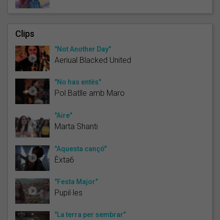
Clips
"Not Another Day"
Aeriual Blacked United
"No has entès"
Pol Batlle amb Maro
"Aire"
Marta Shanti
"Aquesta cançó"
Èxta6
"Festa Major"
Pupil·les
"La terra per sembrar"