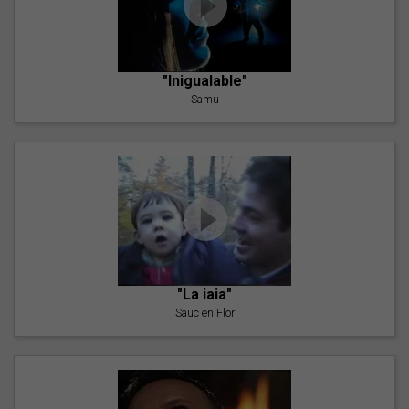
"Inigualable"
Samu
"La iaia"
Saüc en Flor