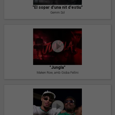
"El sopar d'una nit d'estiu"
Gemm Sol
"Jungla"
Maken Row, amb Gioba Fellini