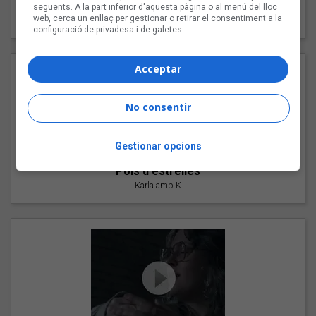
"Les cabres"
següents. A la part inferior d'aquesta pàgina o al menú del lloc
web, cerca un enllaç per gestionar o retirar el consentiment a la
94 Rules amb Compte
configuració de privadesa i de galetes.
Acceptar
No consentir
Gestionar opcions
"Pols d'estrelles"
Karla amb K