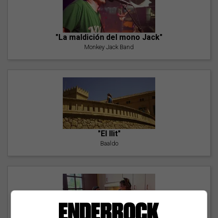
"La maldición del mono Jack"
Monkey Jack Band
"El llit"
Baaldo