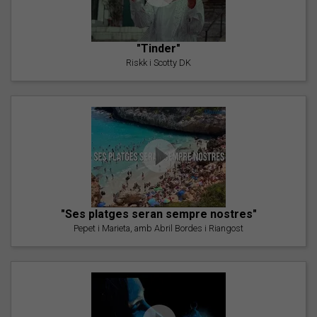
"Tinder"
Riskk i Scotty DK
"Ses platges seran sempre nostres"
Pepet i Marieta, amb Abril Bordes i Riangost