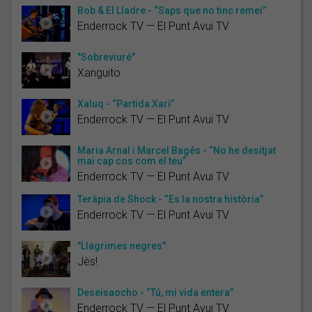
Bob & El Lladre - “Saps que no tinc remei”
Enderrock TV — El Punt Avui TV
"Sobreviuré"
Xanguito
Xaluq - “Partida Xari”
Enderrock TV — El Punt Avui TV
Maria Arnal i Marcel Bagés - “No he desitjat
mai cap cos com el teu”
Enderrock TV — El Punt Avui TV
Teràpia de Shock - “És la nostra història”
Enderrock TV — El Punt Avui TV
"Llagrimes negres"
Jès!
Deseisaocho - “Tú, mi vida entera”
Enderrock TV — El Punt Avui TV