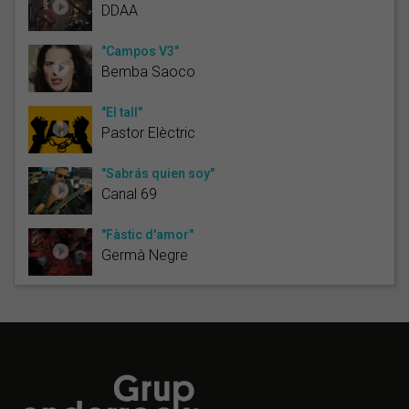
DDAA
"Campos V3"
Bemba Saoco
"El tall"
Pastor Elèctric
"Sabrás quien soy"
Canal 69
"Fàstic d'amor"
Germà Negre