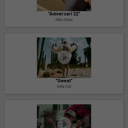
"Aniversari 22"
Alba Grasa
"Sweat"
Sofia Coll