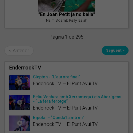
"En Joan Petit ja no balla"
Naim SK amb Kelly Isaiah
Pàgina 1 de 295
< Anterior
Següent >
EnderrockTV
Clepton - “L’aurora final”
Enderrock TV — El Punt Avui TV
Feliu Ventura amb Xerramequ i els Aborígens
- “La fera ferotge”
Enderrock TV — El Punt Avui TV
Bipolar - “Queda’t amb mi”
Enderrock TV — El Punt Avui TV