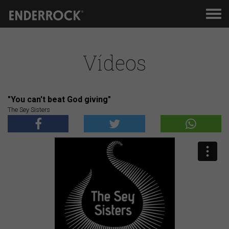
Men
de
nav
Vídeos
"You can't beat God giving"
The Sey Sisters