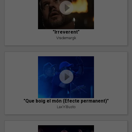
"Irreverent"
Vrademargk
"Que boig el món (Efecte permanent)"
Lax'n'Busto