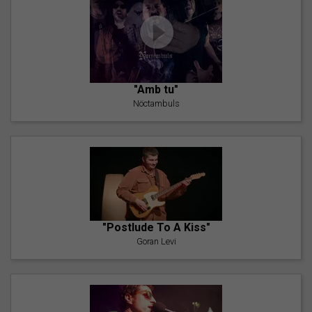
"Amb tu"
Nöctambuls
"Postlude To A Kiss"
Goran Levi