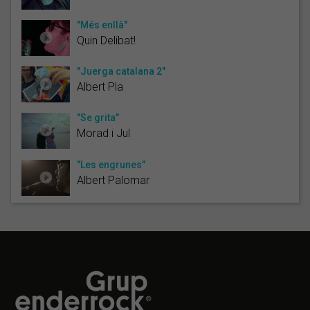
"Més enllà"
Quin Delibat!
"Juerga catalana 2"
Albert Pla
"Se grita"
Morad i Jul
"Les engrunes"
Albert Palomar