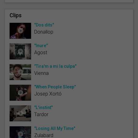
Clips
"Dos dits"
Donallop
"Inure"
Agost
"Tira'm a mi la culpa"
Vienna
"When People Sleep"
Josep Xortó
"L'instint"
Tardor
"Losing All My Time"
Zulabard