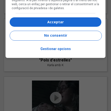
següents. A la part inferior d'aquesta pàgina o al menú del lloc
"Les cabres"
web, cerca un enllaç per gestionar o retirar el consentiment a la
94 Rules amb Compte
configuració de privadesa i de galetes.
Acceptar
No consentir
Gestionar opcions
"Pols d'estrelles"
Karla amb K