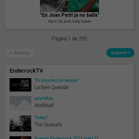
"En Joan Petit ja no balla"
Naim SK amb Kelly Isaiah
Pàgina 1 de 295
< Anterior
Següent >
EnderrockTV
"Productes de neteja"
La Bien Querida
adsfdfsa
dsafdsaf
"Adéu"
The Gruixut's
Premis Enderrock 2011 (part 1)