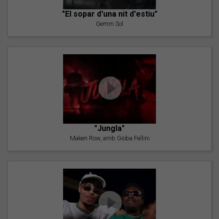
"El sopar d'una nit d'estiu"
Gemm Sol
"Jungla"
Maken Row, amb Gioba Fellini