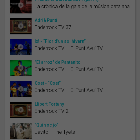
La crònica de la gala de la música catalana
Adrià Puntí
Enderrock TV 37
Ix! - “Flor d’un sol hivern”
Enderrock TV — El Punt Avui TV
"El arroz" de Pantanito
Enderrock TV — El Punt Avui TV
Coet - “Coet”
Enderrock TV — El Punt Avui TV
Llibert Fortuny
Enderrock TV 2
"Qui soc jo"
Javito + The Tyets