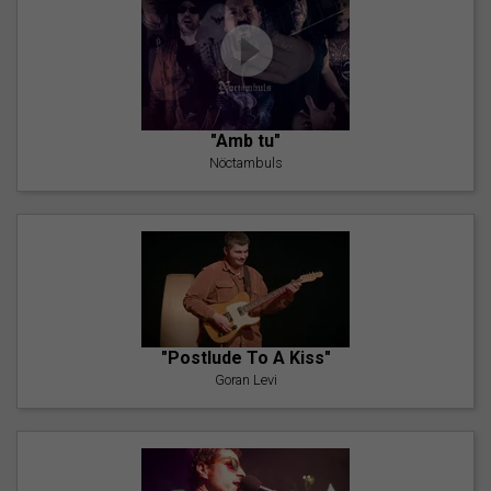
"Amb tu"
Nöctambuls
"Postlude To A Kiss"
Goran Levi