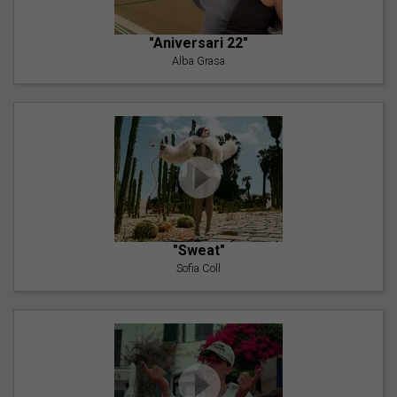
"Aniversari 22"
Alba Grasa
"Sweat"
Sofia Coll