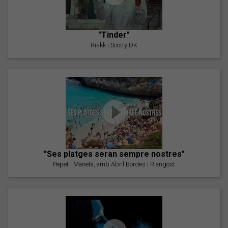
"Tinder"
Riskk i Scotty DK
"Ses platges seran sempre nostres"
Pepet i Marieta, amb Abril Bordes i Riangost