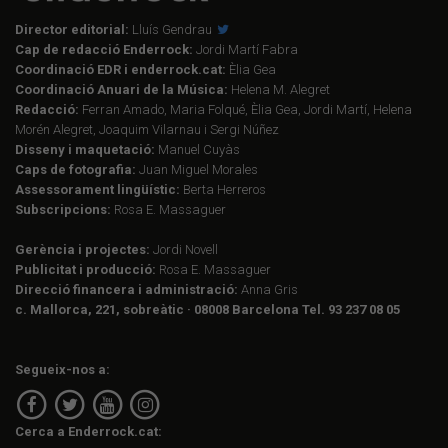
Director editorial:
Lluís Gendrau
Cap de redacció Enderrock:
Jordi Martí Fabra
Coordinació EDR i enderrock.cat:
Èlia Gea
Coordinació Anuari de la Música:
Helena M. Alegret
Redacció:
Ferran Amado, Maria Folqué, Èlia Gea, Jordi Martí, Helena
Morén Alegret, Joaquim Vilarnau i Sergi Núñez
Disseny i maquetació:
Manuel Cuyàs
Caps de fotografia:
Juan Miguel Morales
Assessorament lingüístic:
Berta Herreros
Subscripcions:
Rosa E. Massaguer
Gerència i projectes:
Jordi Novell
Publicitat i producció:
Rosa E. Massaguer
Direcció financera i administració:
Anna Gris
c. Mallorca, 221, sobreàtic · 08008 Barcelona Tel. 93 237 08 05
Segueix-nos a:
Cerca a Enderrock.cat: