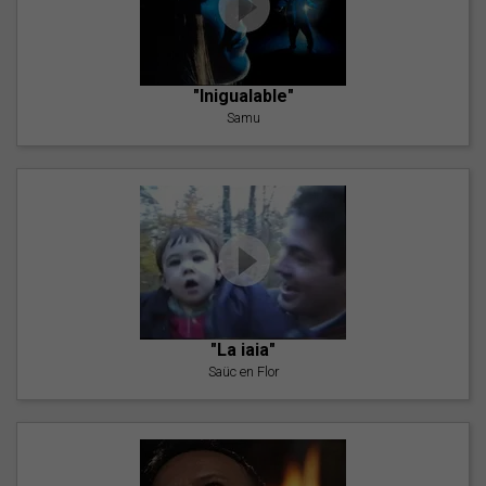
"Inigualable"
Samu
"La iaia"
Saüc en Flor