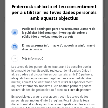
Enderrock sol·licita el teu consentiment
"Lo bueno y lo malo"
Carmen y María
per a utilitzar les teves dades personals
amb aquests objectius
Publicitat i continguts personalitzats, mesurament de
la publicitat i del contingut, investigació sobre el
públic i desenvolupament de serveis
Emmagatzemar informació i/o accedir a la informació
d’un dispositiu
"Posidònia"
Més informació
Pep Álvarez amb Joan Muntaner (Xanguito)
Les teves dades personals es tractaran i és possible que la
informació del teu dispositiu (galetes, identificadors únics i
altres dades del dispositiu) es comparteixi amb 210 partners,
els quals també podran emmagatzemar-la o accedir-hi. Així
mateix, aquest lloc web també podrà utilitzar específicament
aquesta informació. Nosaltres i els nostres partners podem
utilitzar dades de geolocalització precisa.
Llista de partners.
És possible que alguns proveïdors tractin les teves dades
personals per motius d'interès legítim. Pots indicar la teva
disconformitat amb aquest tractament gestionant les opcions