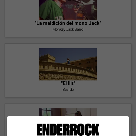
"La maldición del mono Jack"
Monkey Jack Band
"El llit"
Baaldo