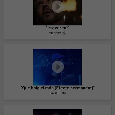
"Irreverent"
Vrademargk
"Que boig el món (Efecte permanent)"
Lax'n'Busto