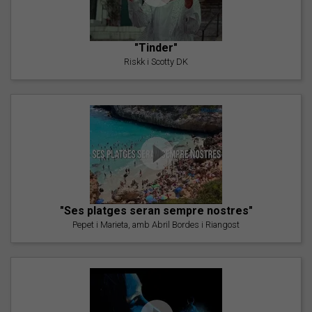
"Tinder"
Riskk i Scotty DK
"Ses platges seran sempre nostres"
Pepet i Marieta, amb Abril Bordes i Riangost