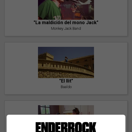
"La maldición del mono Jack"
Monkey Jack Band
"El llit"
Baaldo