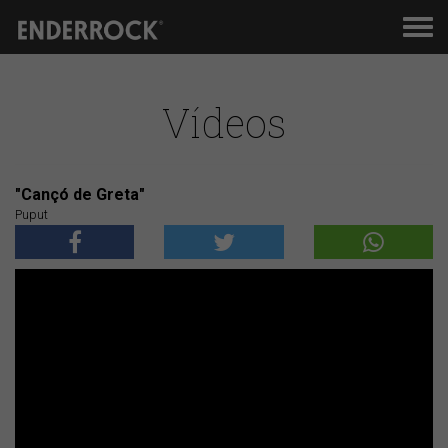
Men
de
nav
Vídeos
"Cançó de Greta"
Puput