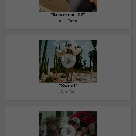
"Aniversari 22"
Alba Grasa
"Sweat"
Sofia Coll