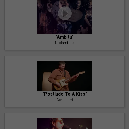
"Amb tu"
Nöctambuls
"Postlude To A Kiss"
Goran Levi