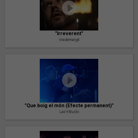
"Irreverent"
Vrademargk
"Que boig el món (Efecte permanent)"
Lax'n'Busto