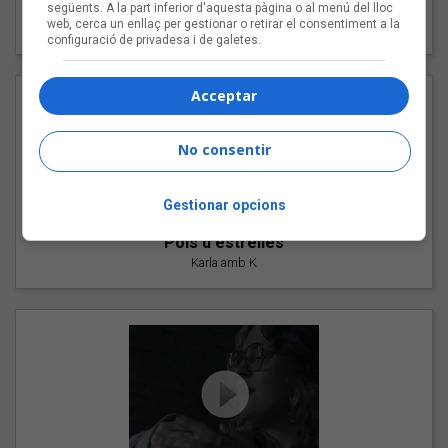
"Les cabres"
següents. A la part inferior d'aquesta pàgina o al menú del lloc
web, cerca un enllaç per gestionar o retirar el consentiment a la
94 Rules amb Compte
configuració de privadesa i de galetes.
Acceptar
No consentir
Gestionar opcions
"Pols d'estrelles"
Karla amb K