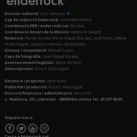
Director editorial:
Lluís Gendrau
Cap de redacció Enderrock:
Jordi Martí Fabra
Coordinació EDR i enderrock.cat:
Èlia Gea
Coordinació Anuari de la Música:
Helena M. Alegret
Redacció:
Ferran Amado, Maria Folqué, Èlia Gea, Jordi Martí, Helena
Morén Alegret, Joaquim Vilarnau i Sergi Núñez
Disseny i maquetació:
Manuel Cuyàs
Caps de fotografia:
Juan Miguel Morales
Assessorament lingüístic:
Berta Herreros
Subscripcions:
Rosa E. Massaguer
Gerència i projectes:
Jordi Novell
Publicitat i producció:
Rosa E. Massaguer
Direcció financera i administració:
Anna Gris
c. Mallorca, 221, sobreàtic · 08008 Barcelona Tel. 93 237 08 05
Segueix-nos a:
Cerca a Enderrock.cat: