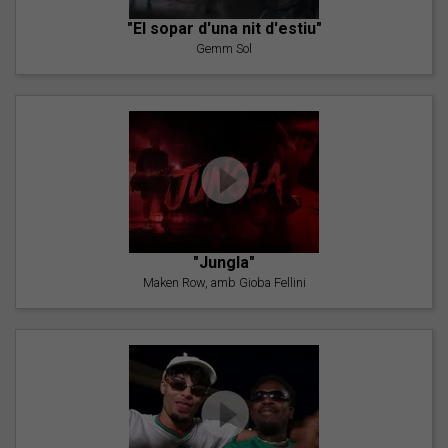
"El sopar d'una nit d'estiu"
Gemm Sol
"Jungla"
Maken Row, amb Gioba Fellini