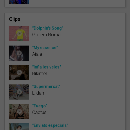
Clips
"Dolphin's Song"
Guillem Roma
"My essence"
Aiala
"Infla les veles"
Bikimel
"Supermercat"
Lildami
"Fuego"
Cactus
"Enviats especials"