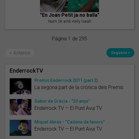
"En Joan Petit ja no balla"
Naim SK amb Kelly Isaiah
Pàgina 1 de 295
< Anterior
Següent >
EnderrockTV
Premis Enderrock 2011 (part 2)
La segona part de la crònica dels Premis
Sabor de Gràcia - "20 anys”
Enderrock TV — El Punt Avui TV
Miquel Abras - “Cadena de favors”
Enderrock TV — El Punt Avui TV