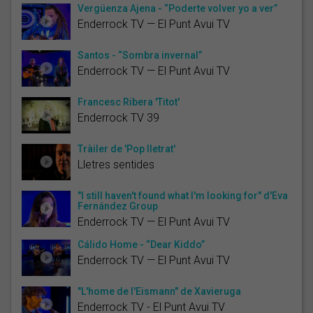
Vergüenza Ajena - “Poderte volver yo a ver”
Enderrock TV — El Punt Avui TV
Santos - “Sombra invernal”
Enderrock TV — El Punt Avui TV
Francesc Ribera 'Titot'
Enderrock TV 39
Tràiler de 'Pop lletrat'
Lletres sentides
"I still haven't found what I'm looking for" d'Eva
Fernández Group
Enderrock TV — El Punt Avui TV
Cálido Home - “Dear Kiddo”
Enderrock TV — El Punt Avui TV
"L'home de l'Eismann" de Xavieruga
Enderrock TV - El Punt Avui TV