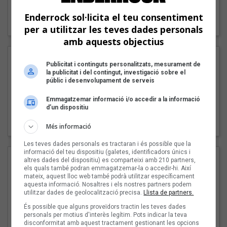
"Lo bueno y lo malo"
Enderrock sol·licita el teu consentiment
Carmen y María
per a utilitzar les teves dades personals
amb aquests objectius
Publicitat i continguts personalitzats, mesurament de
la publicitat i del contingut, investigació sobre el
públic i desenvolupament de serveis
Emmagatzemar informació i/o accedir a la informació
d’un dispositiu
"Posidònia"
Pep Álvarez amb Joan Muntaner (Xanguito)
Més informació
Les teves dades personals es tractaran i és possible que la
informació del teu dispositiu (galetes, identificadors únics i
altres dades del dispositiu) es comparteixi amb 210 partners,
els quals també podran emmagatzemar-la o accedir-hi. Així
mateix, aquest lloc web també podrà utilitzar específicament
aquesta informació. Nosaltres i els nostres partners podem
utilitzar dades de geolocalització precisa.
Llista de partners.
És possible que alguns proveïdors tractin les teves dades
personals per motius d'interès legítim. Pots indicar la teva
disconformitat amb aquest tractament gestionant les opcions