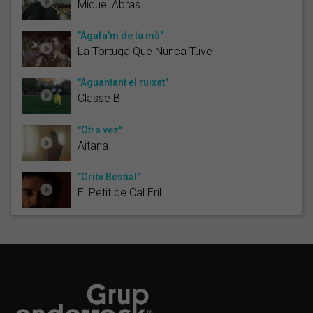
Miquel Abras
"Agafa'm de la mà"
La Tortuga Que Nunca Tuve
"Aguantant el ruixat"
Classe B
"Otra vez"
Aitana
"Gribi Bestial"
El Petit de Cal Eril