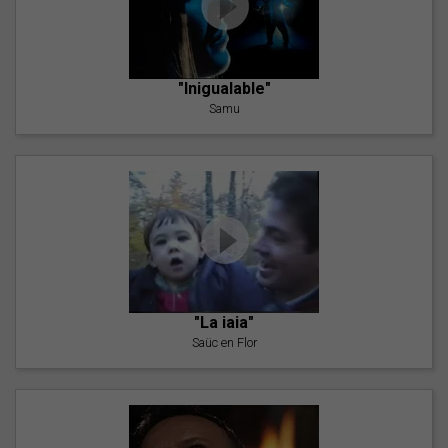
"Inigualable"
Samu
"La iaia"
Saüc en Flor