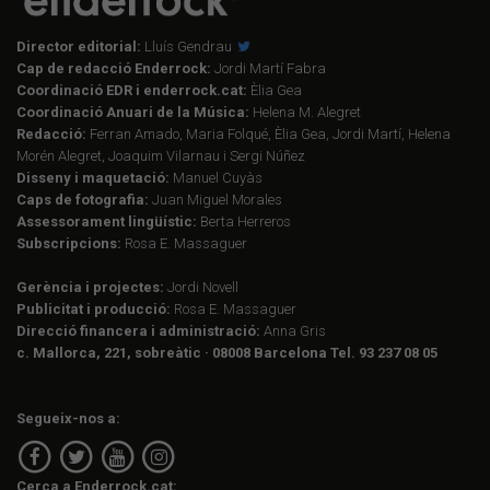
Director editorial:
Lluís Gendrau
Cap de redacció Enderrock:
Jordi Martí Fabra
Coordinació EDR i enderrock.cat:
Èlia Gea
Coordinació Anuari de la Música:
Helena M. Alegret
Redacció:
Ferran Amado, Maria Folqué, Èlia Gea, Jordi Martí, Helena
Morén Alegret, Joaquim Vilarnau i Sergi Núñez
Disseny i maquetació:
Manuel Cuyàs
Caps de fotografia:
Juan Miguel Morales
Assessorament lingüístic:
Berta Herreros
Subscripcions:
Rosa E. Massaguer
Gerència i projectes:
Jordi Novell
Publicitat i producció:
Rosa E. Massaguer
Direcció financera i administració:
Anna Gris
c. Mallorca, 221, sobreàtic · 08008 Barcelona Tel. 93 237 08 05
Segueix-nos a:
Cerca a Enderrock.cat: