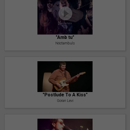
"Amb tu"
Nöctambuls
"Postlude To A Kiss"
Goran Levi