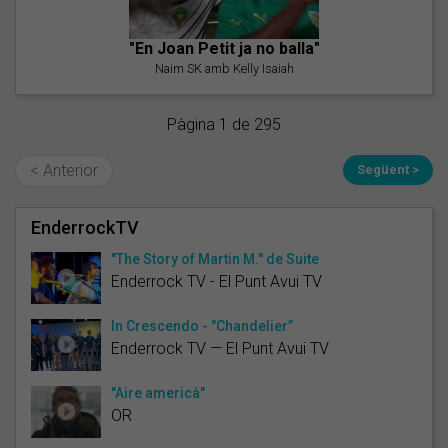
"En Joan Petit ja no balla"
Naim SK amb Kelly Isaiah
Pàgina 1 de 295
< Anterior
Següent >
EnderrockTV
"The Story of Martin M." de Suite
Enderrock TV - El Punt Avui TV
In Crescendo - "Chandelier”
Enderrock TV — El Punt Avui TV
"Aire americà"
OR