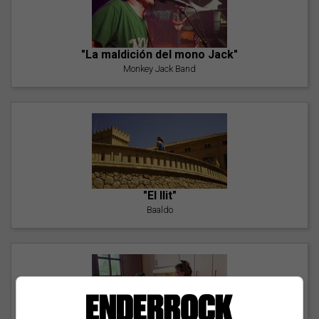
"La maldición del mono Jack"
Monkey Jack Band
"El llit"
Baaldo