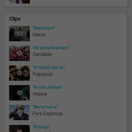
Clips
"Benvolgut"
Manel
"All about that bass"
Cantabile
"El tortell del rei"
Pulpopop
"Al meu davant"
Inspira
"No tornaria"
Pere Espinosa
"A fuego"