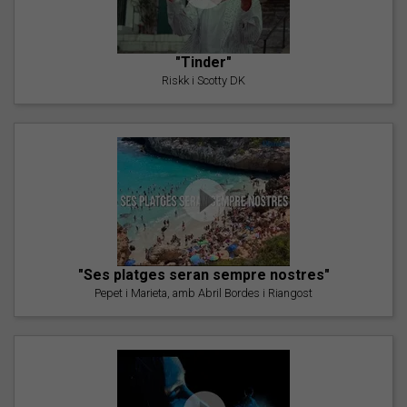
"Tinder"
Riskk i Scotty DK
"Ses platges seran sempre nostres"
Pepet i Marieta, amb Abril Bordes i Riangost