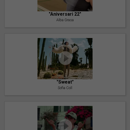
"Aniversari 22"
Alba Grasa
"Sweat"
Sofia Coll