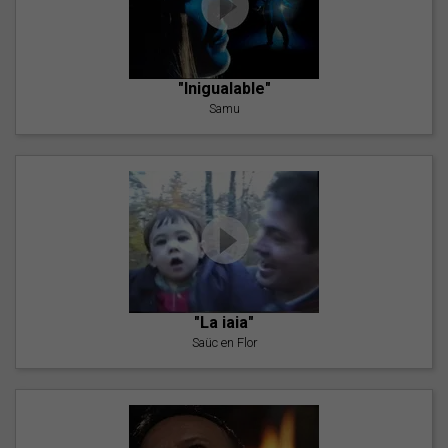
"Inigualable"
Samu
"La iaia"
Saüc en Flor