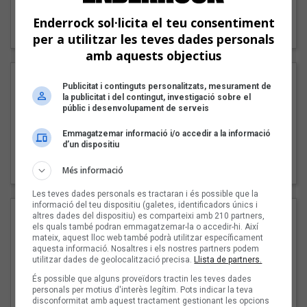
"Lo bueno y lo malo"
Enderrock sol·licita el teu consentiment
Carmen y María
per a utilitzar les teves dades personals
amb aquests objectius
Publicitat i continguts personalitzats, mesurament de
la publicitat i del contingut, investigació sobre el
públic i desenvolupament de serveis
Emmagatzemar informació i/o accedir a la informació
d’un dispositiu
"Posidònia"
Pep Álvarez amb Joan Muntaner (Xanguito)
Més informació
Les teves dades personals es tractaran i és possible que la
informació del teu dispositiu (galetes, identificadors únics i
altres dades del dispositiu) es comparteixi amb 210 partners,
els quals també podran emmagatzemar-la o accedir-hi. Així
mateix, aquest lloc web també podrà utilitzar específicament
aquesta informació. Nosaltres i els nostres partners podem
utilitzar dades de geolocalització precisa.
Llista de partners.
És possible que alguns proveïdors tractin les teves dades
personals per motius d'interès legítim. Pots indicar la teva
disconformitat amb aquest tractament gestionant les opcions