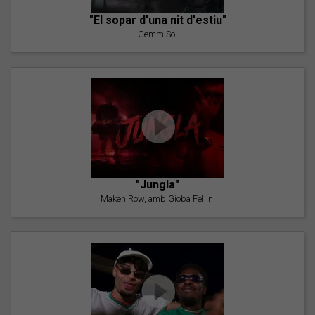
"El sopar d'una nit d'estiu"
Gemm Sol
"Jungla"
Maken Row, amb Gioba Fellini