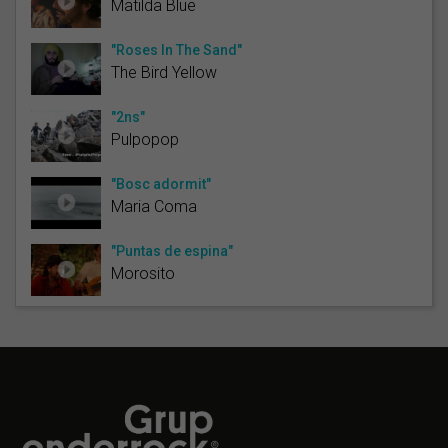
Matilda Blue
"Roses In The Sand"
The Bird Yellow
"2ns"
Pulpopop
"Bosc adormit"
Maria Coma
"Puntas de espina"
Morosito