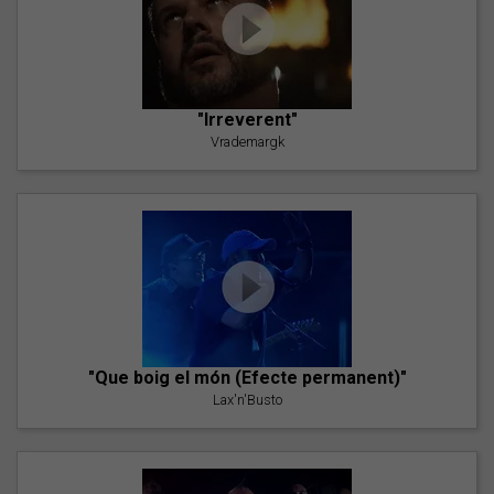
"Irreverent"
Vrademargk
"Que boig el món (Efecte permanent)"
Lax'n'Busto