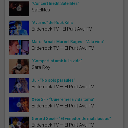
"Concert Inèdit Satellites"
Satellites
"Avui no" de Rock Kills
Enderrock TV - El Punt Avui TV
Maria Arnal i Marcel Bagés - “A la vida”
Enderrock TV — El Punt Avui TV
"Compartint amb tu la vida"
Sara Roy
Ju - “No sols paraules”
Enderrock TV — El Punt Avui TV
Xebi SF - “Quiéreme la vida toma”
Enderrock TV — El Punt Avui TV
Gerard Sesé - “El venedor de matalassos”
Enderrock TV — El Punt Avui TV