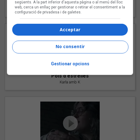
"Les cabres"
següents. A la part inferior d'aquesta pàgina o al menú del lloc
web, cerca un enllaç per gestionar o retirar el consentiment a la
94 Rules amb Compte
configuració de privadesa i de galetes.
Acceptar
No consentir
Gestionar opcions
"Pols d'estrelles"
Karla amb K