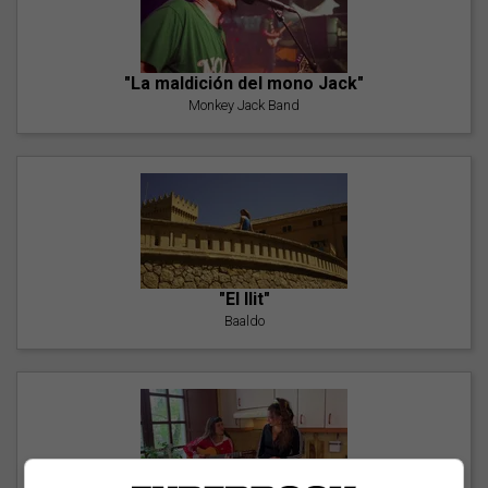
"La maldición del mono Jack"
Monkey Jack Band
"El llit"
Baaldo