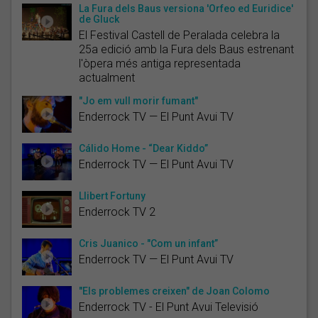
La Fura dels Baus versiona 'Orfeo ed Euridice'
de Gluck
El Festival Castell de Peralada celebra la
25a edició amb la Fura dels Baus estrenant
l'òpera més antiga representada
actualment
"Jo em vull morir fumant"
Enderrock TV — El Punt Avui TV
Cálido Home - “Dear Kiddo”
Enderrock TV — El Punt Avui TV
Llibert Fortuny
Enderrock TV 2
Cris Juanico - "Com un infant”
Enderrock TV — El Punt Avui TV
"Els problemes creixen" de Joan Colomo
Enderrock TV - El Punt Avui Televisió