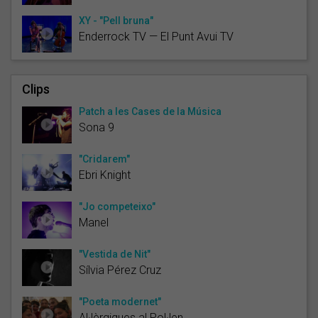
XY - "Pell bruna"
Enderrock TV — El Punt Avui TV
Clips
Patch a les Cases de la Música
Sona 9
"Cridarem"
Ebri Knight
"Jo competeixo"
Manel
"Vestida de Nit"
Sílvia Pérez Cruz
"Poeta modernet"
Al·lèrgiques al Pol·len