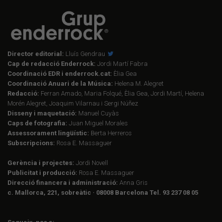
Director editorial:
Lluís Gendrau
Cap de redacció Enderrock:
Jordi Martí Fabra
Coordinació EDR i enderrock.cat:
Èlia Gea
Coordinació Anuari de la Música:
Helena M. Alegret
Redacció:
Ferran Amado, Maria Folqué, Èlia Gea, Jordi Martí, Helena
Morén Alegret, Joaquim Vilarnau i Sergi Núñez
Disseny i maquetació:
Manuel Cuyàs
Caps de fotografia:
Juan Miguel Morales
Assessorament lingüístic:
Berta Herreros
Subscripcions:
Rosa E. Massaguer
Gerència i projectes:
Jordi Novell
Publicitat i producció:
Rosa E. Massaguer
Direcció financera i administració:
Anna Gris
c. Mallorca, 221, sobreàtic · 08008 Barcelona Tel. 93 237 08 05