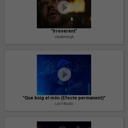
"Irreverent"
Vrademargk
"Que boig el món (Efecte permanent)"
Lax'n'Busto