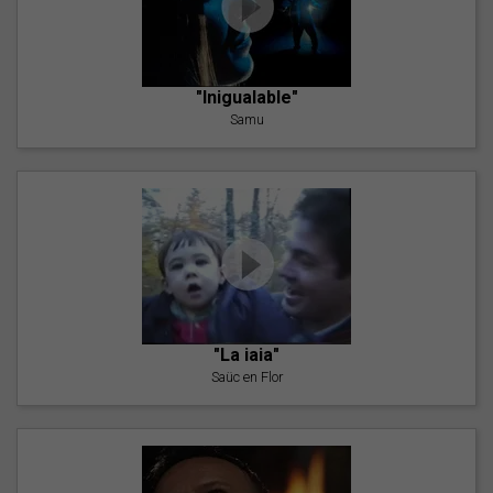
"Inigualable"
Samu
"La iaia"
Saüc en Flor