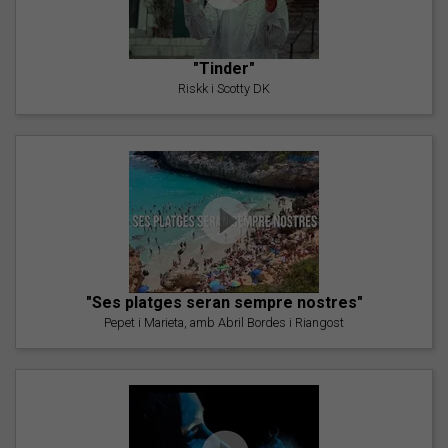
"Tinder"
Riskk i Scotty DK
"Ses platges seran sempre nostres"
Pepet i Marieta, amb Abril Bordes i Riangost