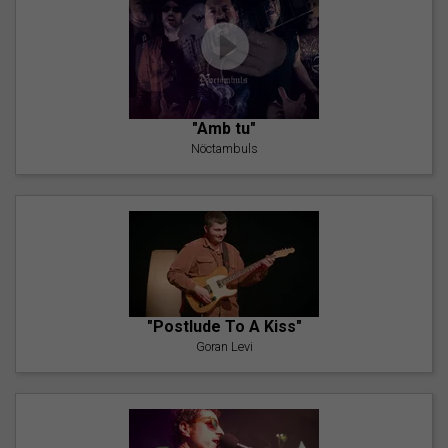
"Amb tu"
Nöctambuls
"Postlude To A Kiss"
Goran Levi