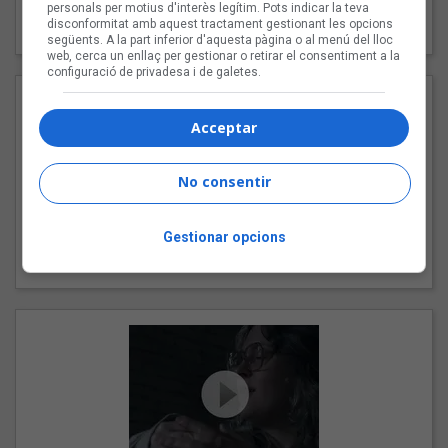
"Les cabres"
personals per motius d'interès legítim. Pots indicar la teva
disconformitat amb aquest tractament gestionant les opcions
94 Rules amb Compte
següents. A la part inferior d'aquesta pàgina o al menú del lloc
web, cerca un enllaç per gestionar o retirar el consentiment a la
configuració de privadesa i de galetes.
Acceptar
No consentir
Gestionar opcions
"Pols d'estrelles"
Karla amb K