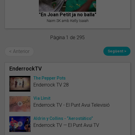
"En Joan Petit ja no balla"
Naim SK amb Kelly Isaiah
Pàgina 1 de 295
< Anterior
Següent >
EnderrockTV
The Pepper Pots
Enderrock TV 28
Via Límit
Enderrock TV - El Punt Avui Televisió
Aldrin y Collins - “Aerostático”
Enderrock TV — El Punt Avui TV