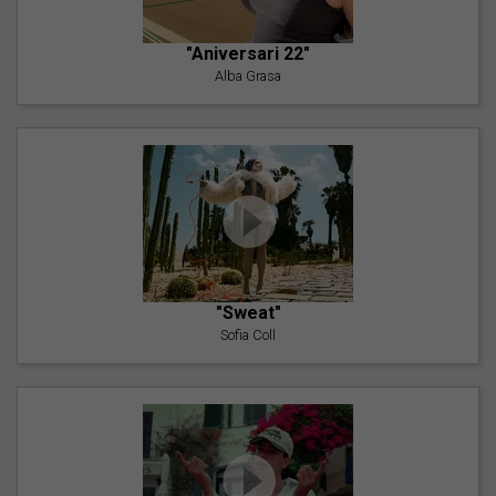
"Aniversari 22"
Alba Grasa
"Sweat"
Sofia Coll