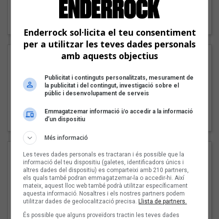
"Lo bueno y lo malo"
Carmen y María
Enderrock sol·licita el teu consentiment
per a utilitzar les teves dades personals
amb aquests objectius
Publicitat i continguts personalitzats, mesurament de
la publicitat i del contingut, investigació sobre el
públic i desenvolupament de serveis
"Posidònia"
Emmagatzemar informació i/o accedir a la informació
Pep Álvarez amb Joan Muntaner (Xanguito)
d’un dispositiu
Més informació
Les teves dades personals es tractaran i és possible que la
informació del teu dispositiu (galetes, identificadors únics i
altres dades del dispositiu) es comparteixi amb 210 partners,
els quals també podran emmagatzemar-la o accedir-hi. Així
mateix, aquest lloc web també podrà utilitzar específicament
aquesta informació. Nosaltres i els nostres partners podem
utilitzar dades de geolocalització precisa.
Llista de partners.
És possible que alguns proveïdors tractin les teves dades