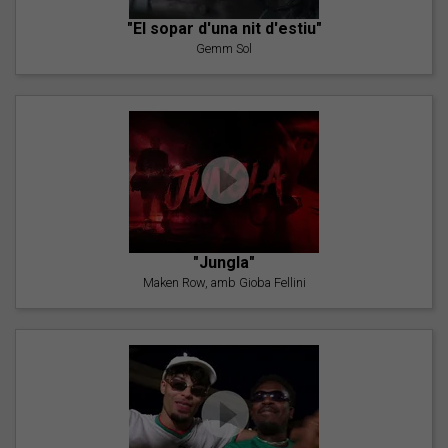
"El sopar d'una nit d'estiu"
Gemm Sol
"Jungla"
Maken Row, amb Gioba Fellini