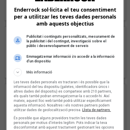
"Lo bueno y lo malo"
Enderrock sol·licita el teu consentiment
Carmen y María
per a utilitzar les teves dades personals
amb aquests objectius
Publicitat i continguts personalitzats, mesurament de
la publicitat i del contingut, investigació sobre el
públic i desenvolupament de serveis
Emmagatzemar informació i/o accedir a la informació
d’un dispositiu
"Posidònia"
Pep Álvarez amb Joan Muntaner (Xanguito)
Més informació
Les teves dades personals es tractaran i és possible que la
informació del teu dispositiu (galetes, identificadors únics i
altres dades del dispositiu) es comparteixi amb 210 partners,
els quals també podran emmagatzemar-la o accedir-hi. Així
mateix, aquest lloc web també podrà utilitzar específicament
aquesta informació. Nosaltres i els nostres partners podem
utilitzar dades de geolocalització precisa.
Llista de partners.
És possible que alguns proveïdors tractin les teves dades
personals per motius d'interès legítim. Pots indicar la teva
disconformitat amb aquest tractament gestionant les opcions