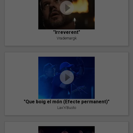
"Irreverent"
Vrademargk
"Que boig el món (Efecte permanent)"
Lax'n'Busto