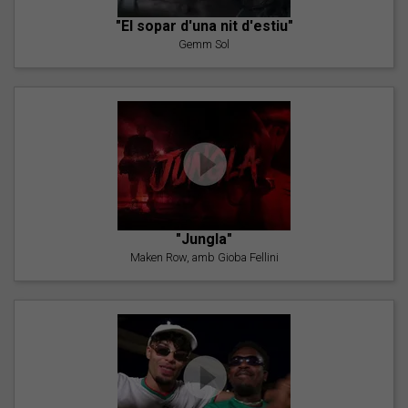
"El sopar d'una nit d'estiu"
Gemm Sol
"Jungla"
Maken Row, amb Gioba Fellini