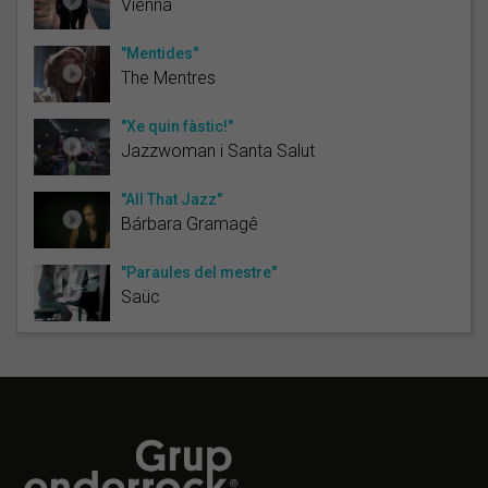
Vienna
"Mentides"
The Mentres
"Xe quin fàstic!"
Jazzwoman i Santa Salut
"All That Jazz"
Bárbara Gramagê
"Paraules del mestre"
Saüc