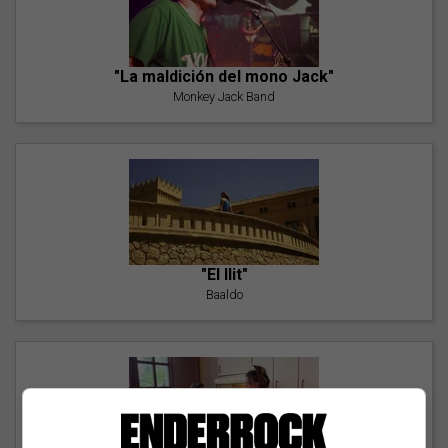
"La maldición del mono Jack"
Monkey Jack Band
"El llit"
Baaldo