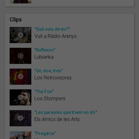
Clips
"Què vols de mi?"
Vuit a Ràdio Arenys
"Reflexos"
Lubianka
"Un, dos, tres"
Los Retrovisores
"The Fox"
Los Stompers
"Les paraules que triem no dir"
Els Amics de les Arts
"Pregària"