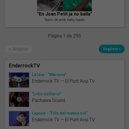
"En Joan Petit ja no balla"
Naim SK amb Kelly Isaiah
Pàgina 1 de 295
< Anterior
Següent >
EnderrockTV
La Iaia - “Mariona”
Enderrock TV — El Punt Avui TV
"Lobo solitario"
Pachawa Sound
Lapsus - “Fills del mateix sol”
Enderrock TV — El Punt Avui TV