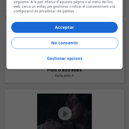
"Les cabres"
següents. A la part inferior d'aquesta pàgina o al menú del lloc
web, cerca un enllaç per gestionar o retirar el consentiment a la
94 Rules amb Compte
configuració de privadesa i de galetes.
Acceptar
No consentir
Gestionar opcions
"Pols d'estrelles"
Karla amb K