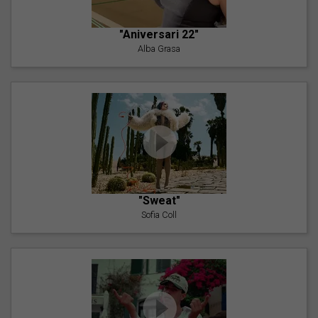
"Aniversari 22"
Alba Grasa
"Sweat"
Sofia Coll