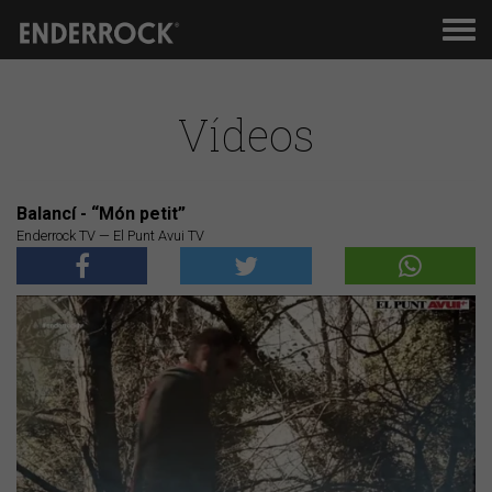
Men
de
nav
Vídeos
Balancí - “Món petit”
Enderrock TV — El Punt Avui TV