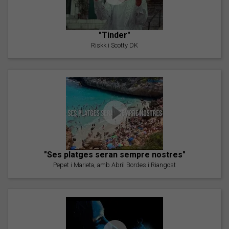
"Tinder"
Riskk i Scotty DK
"Ses platges seran sempre nostres"
Pepet i Marieta, amb Abril Bordes i Riangost