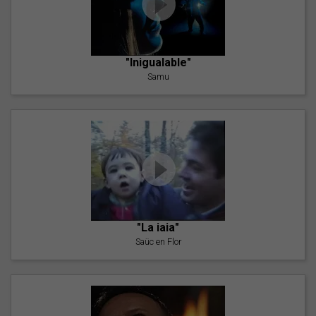
"Inigualable"
Samu
"La iaia"
Saüc en Flor