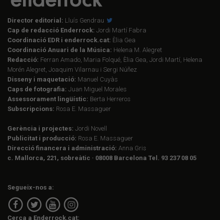
Director editorial:
Lluís Gendrau
Cap de redacció Enderrock:
Jordi Martí Fabra
Coordinació EDR i enderrock.cat:
Èlia Gea
Coordinació Anuari de la Música:
Helena M. Alegret
Redacció:
Ferran Amado, Maria Folqué, Èlia Gea, Jordi Martí, Helena
Morén Alegret, Joaquim Vilarnau i Sergi Núñez
Disseny i maquetació:
Manuel Cuyàs
Caps de fotografia:
Juan Miguel Morales
Assessorament lingüístic:
Berta Herreros
Subscripcions:
Rosa E. Massaguer
Gerència i projectes:
Jordi Novell
Publicitat i producció:
Rosa E. Massaguer
Direcció financera i administració:
Anna Gris
c. Mallorca, 221, sobreàtic · 08008 Barcelona Tel. 93 237 08 05
Segueix-nos a:
Cerca a Enderrock.cat: