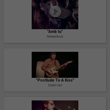
"Amb tu"
Nöctambuls
"Postlude To A Kiss"
Goran Levi