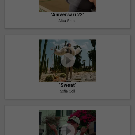
"Aniversari 22"
Alba Grasa
"Sweat"
Sofia Coll