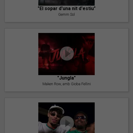
"El sopar d'una nit d'estiu"
Gemm Sol
"Jungla"
Maken Row, amb Gioba Fellini