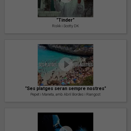
"Tinder"
Riskk i Scotty DK
"Ses platges seran sempre nostres"
Pepet i Marieta, amb Abril Bordes i Riangost