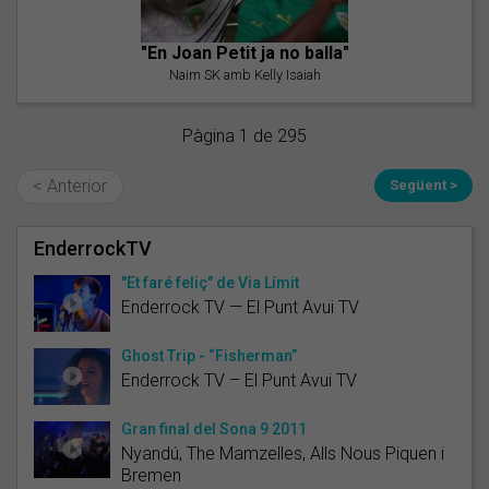
"En Joan Petit ja no balla"
Naim SK amb Kelly Isaiah
Pàgina 1 de 295
< Anterior
Següent >
EnderrockTV
"Et faré feliç" de Via Límit
Enderrock TV — El Punt Avui TV
Ghost Trip - “Fisherman”
Enderrock TV – El Punt Avui TV
Gran final del Sona 9 2011
Nyandú, The Mamzelles, Alls Nous Piquen i
Bremen