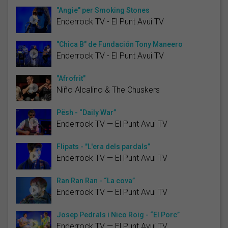
"Angie" per Smoking Stones
Enderrock TV - El Punt Avui TV
"Chica B" de Fundación Tony Maneero
Enderrock TV - El Punt Avui TV
"Afrofrit"
Niño Alcalino & The Chuskers
Pësh - “Daily War”
Enderrock TV — El Punt Avui TV
Flipats - "L'era dels pardals”
Enderrock TV — El Punt Avui TV
Ran Ran Ran - “La cova”
Enderrock TV — El Punt Avui TV
Josep Pedrals i Nico Roig - “El Porc”
Enderrock TV — El Punt Avui TV