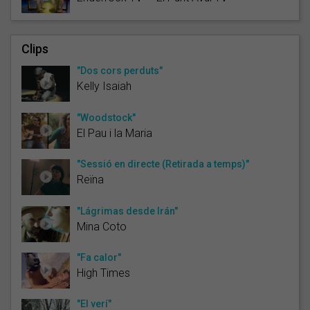
Clips
"Dos cors perduts"
Kelly Isaiah
"Woodstock"
El Pau i la Maria
"Sessió en directe (Retirada a temps)"
Reïna
"Lágrimas desde Irán"
Mina Coto
"Fa calor"
High Times
"El verí"