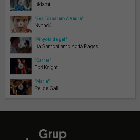
Lildami
"Ens Tornarem A Veure"
Nyandú
"Pinyols de gel"
Lia Sampai amb Adrià Pagès
"Carrer"
Ebri Knight
"Maria"
Pèl de Gall