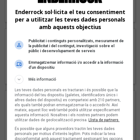
"Lo bueno y lo malo"
Enderrock sol·licita el teu consentiment
Carmen y María
per a utilitzar les teves dades personals
amb aquests objectius
Publicitat i continguts personalitzats, mesurament de
la publicitat i del contingut, investigació sobre el
públic i desenvolupament de serveis
Emmagatzemar informació i/o accedir a la informació
d’un dispositiu
"Posidònia"
Pep Álvarez amb Joan Muntaner (Xanguito)
Més informació
Les teves dades personals es tractaran i és possible que la
informació del teu dispositiu (galetes, identificadors únics i
altres dades del dispositiu) es comparteixi amb 210 partners,
els quals també podran emmagatzemar-la o accedir-hi. Així
mateix, aquest lloc web també podrà utilitzar específicament
aquesta informació. Nosaltres i els nostres partners podem
utilitzar dades de geolocalització precisa.
Llista de partners.
És possible que alguns proveïdors tractin les teves dades
personals per motius d'interès legítim. Pots indicar la teva
disconformitat amb aquest tractament gestionant les opcions