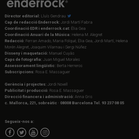
Director editorial:
Lluís Gendrau
Cap de redacció Enderrock:
Jordi Martí Fabra
Coordinació EDR i enderrock.cat:
Èlia Gea
Coordinació Anuari de la Música:
Helena M. Alegret
Redacció:
Ferran Amado, Maria Folqué, Èlia Gea, Jordi Martí, Helena
Morén Alegret, Joaquim Vilarnau i Sergi Núñez
Disseny i maquetació:
Manuel Cuyàs
Caps de fotografia:
Juan Miguel Morales
Assessorament lingüístic:
Berta Herreros
Subscripcions:
Rosa E. Massaguer
Gerència i projectes:
Jordi Novell
Publicitat i producció:
Rosa E. Massaguer
Direcció financera i administració:
Anna Gris
c. Mallorca, 221, sobreàtic · 08008 Barcelona Tel. 93 237 08 05
Segueix-nos a: