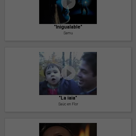
"Inigualable"
Samu
"La iaia"
Saüc en Flor