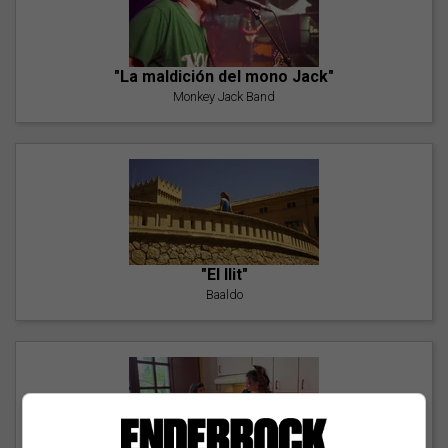
"La maldición del mono Jack"
Monkey Jack Band
"El llit"
Baaldo