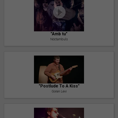
"Amb tu"
Nöctambuls
"Postlude To A Kiss"
Goran Levi