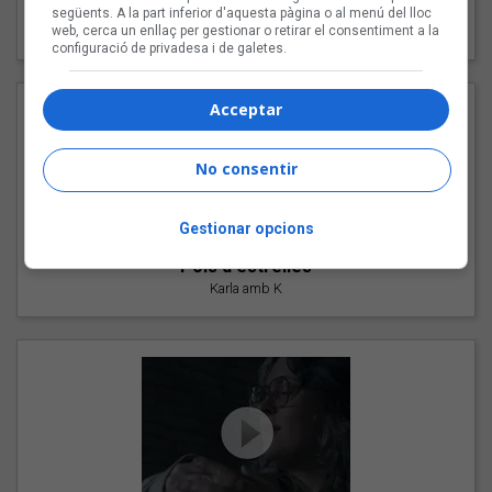
"Les cabres"
següents. A la part inferior d'aquesta pàgina o al menú del lloc
web, cerca un enllaç per gestionar o retirar el consentiment a la
94 Rules amb Compte
configuració de privadesa i de galetes.
Acceptar
No consentir
Gestionar opcions
"Pols d'estrelles"
Karla amb K