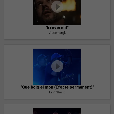
"Irreverent"
Vrademargk
"Que boig el món (Efecte permanent)"
Lax'n'Busto