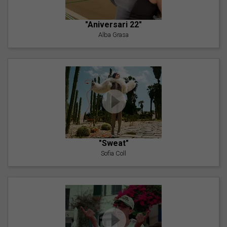
"Aniversari 22"
Alba Grasa
"Sweat"
Sofia Coll