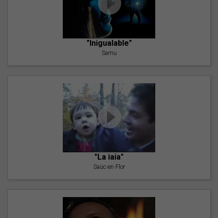
"Inigualable"
Samu
"La iaia"
Saüc en Flor