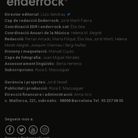
Director editorial:
Lluís Gendrau
Cap de redacció Enderrock:
Jordi Martí Fabra
Coordinació EDR i enderrock.cat:
Èlia Gea
Coordinació Anuari de la Música:
Helena M. Alegret
Redacció:
Ferran Amado, Maria Folqué, Èlia Gea, Jordi Martí, Helena
Morén Alegret, Joaquim Vilarnau i Sergi Núñez
Disseny i maquetació:
Manuel Cuyàs
Caps de fotografia:
Juan Miguel Morales
Assessorament lingüístic:
Berta Herreros
Subscripcions:
Rosa E. Massaguer
Gerència i projectes:
Jordi Novell
Publicitat i producció:
Rosa E. Massaguer
Direcció financera i administració:
Anna Gris
c. Mallorca, 221, sobreàtic · 08008 Barcelona Tel. 93 237 08 05
Segueix-nos a: