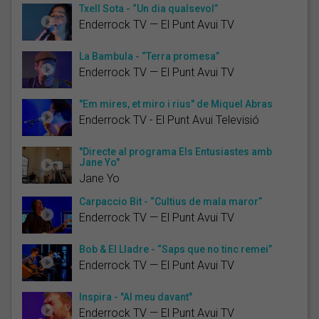
Txell Sota - “Un dia qualsevol”
Enderrock TV — El Punt Avui TV
La Bambula - “Terra promesa”
Enderrock TV — El Punt Avui TV
"Em mires, et miro i rius" de Miquel Abras
Enderrock TV - El Punt Avui Televisió
"Directe al programa Els Entusiastes amb
Jane Yo"
Jane Yo
Carpaccio Bit - “Cultius de mala maror”
Enderrock TV — El Punt Avui TV
Bob & El Lladre - “Saps que no tinc remei”
Enderrock TV — El Punt Avui TV
Inspira - "Al meu davant"
Enderrock TV — El Punt Avui TV