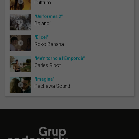
Cultrum
"Uniformes 2"
Balancí
"El cel"
Roko Banana
"Me'n torno a l'Empordà"
Carles Ribot
"Imagina"
Pachawa Sound