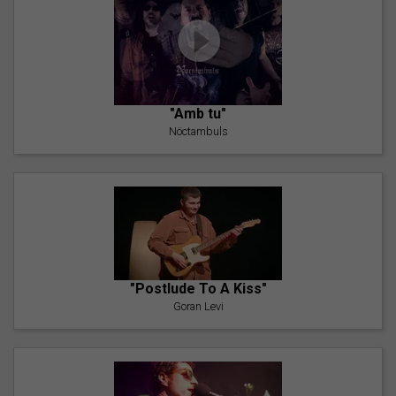
"Amb tu"
Nöctambuls
"Postlude To A Kiss"
Goran Levi