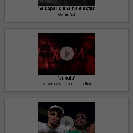
"El sopar d'una nit d'estiu"
Gemm Sol
"Jungla"
Maken Row, amb Gioba Fellini