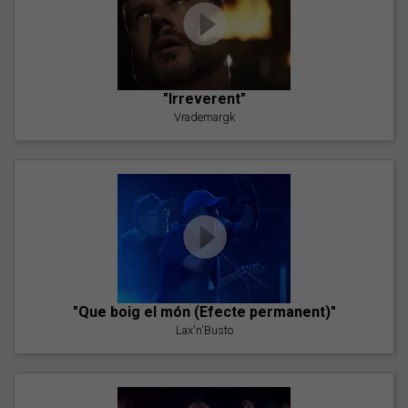
"Irreverent"
Vrademargk
"Que boig el món (Efecte permanent)"
Lax'n'Busto