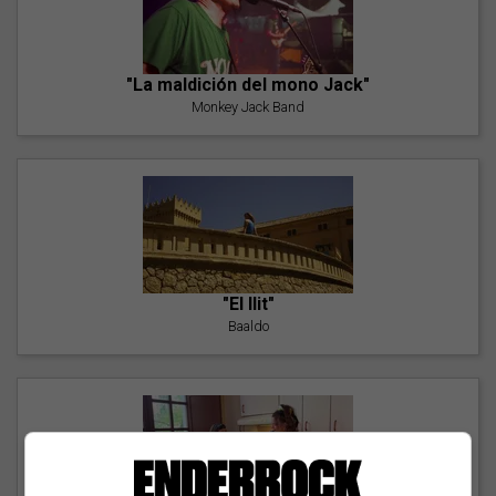
"La maldición del mono Jack"
Monkey Jack Band
"El llit"
Baaldo