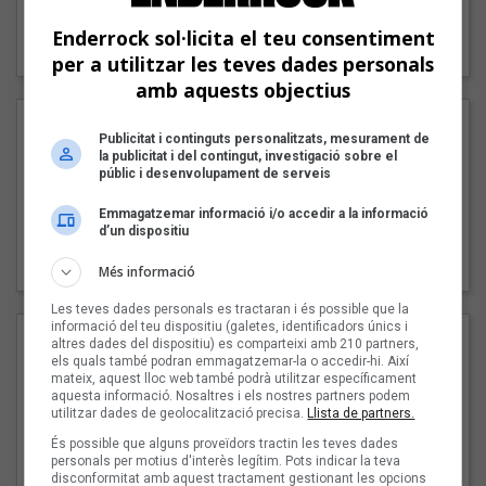
"Lo bueno y lo malo"
Enderrock sol·licita el teu consentiment
Carmen y María
per a utilitzar les teves dades personals
amb aquests objectius
Publicitat i continguts personalitzats, mesurament de
la publicitat i del contingut, investigació sobre el
públic i desenvolupament de serveis
Emmagatzemar informació i/o accedir a la informació
d’un dispositiu
"Posidònia"
Pep Álvarez amb Joan Muntaner (Xanguito)
Més informació
Les teves dades personals es tractaran i és possible que la
informació del teu dispositiu (galetes, identificadors únics i
altres dades del dispositiu) es comparteixi amb 210 partners,
els quals també podran emmagatzemar-la o accedir-hi. Així
mateix, aquest lloc web també podrà utilitzar específicament
aquesta informació. Nosaltres i els nostres partners podem
utilitzar dades de geolocalització precisa.
Llista de partners.
És possible que alguns proveïdors tractin les teves dades
personals per motius d'interès legítim. Pots indicar la teva
disconformitat amb aquest tractament gestionant les opcions