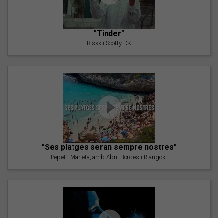
"Tinder"
Riskk i Scotty DK
"Ses platges seran sempre nostres"
Pepet i Marieta, amb Abril Bordes i Riangost