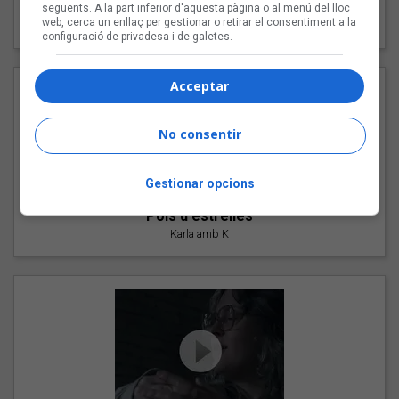
"Les cabres"
següents. A la part inferior d'aquesta pàgina o al menú del lloc
web, cerca un enllaç per gestionar o retirar el consentiment a la
94 Rules amb Compte
configuració de privadesa i de galetes.
Acceptar
No consentir
Gestionar opcions
"Pols d'estrelles"
Karla amb K