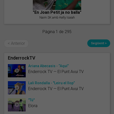
"En Joan Petit ja no balla"
Naim SK amb Kelly Isaiah
Pàgina 1 de 295
< Anterior
Següent >
EnderrockTV
Ariana Abecasis - “Aquí”
Enderrock TV — El Punt Avui TV
Lali Rondalla - "Leiru el llop”
Enderrock TV — El Punt Avui TV
"Tú"
Elora