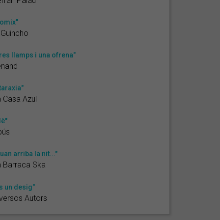
rran Palau
omix"
 Guincho
res llamps i una ofrena"
enand
taraxia"
 Casa Azul
lè"
bús
uan arriba la nit..."
 Barraca Ska
s un desig"
versos Autors