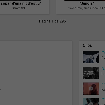
l sopar d'una nit d'estiu"
"Jungla"
Gemm Sol
Maken Row, amb Gioba Fellin
Pàgina 1 de 295
Clips
"R
E
"E
L
"L
ó
Ke
"E