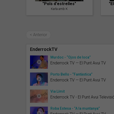
"Pols d'estrelles"
"E
Karla amb K
< Anterior
EnderrockTV
Murdoc - “Ojos de loca”
Enderrock TV — El Punt Avui TV
Porto Bello - “Fantàstica”
Enderrock TV — El Punt Avui TV
Via Límit
Enderrock TV - El Punt Avui Televisi
Roba Estesa - “A la muntanya”