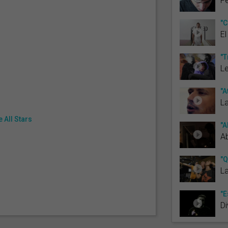
Fe
"C
El
"T
L
"A
La
 All Stars
"A
A
"Q
La
"É
Di