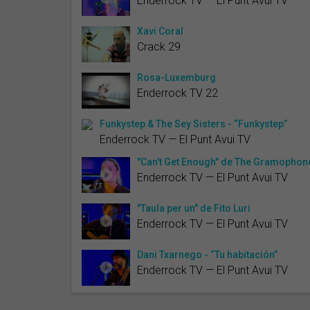
Enderrock TV — El Punt Avui TV
Xavi Coral
Crack 29
Rosa-Luxemburg
Enderrock TV 22
Funkystep & The Sey Sisters - “Funkystep”
Enderrock TV — El Punt Avui TV
"Can't Get Enough" de The Gramophone
Enderrock TV — El Punt Avui TV
"Taula per un" de Fito Luri
Enderrock TV — El Punt Avui TV
Dani Txarnego - “Tu habitación”
Enderrock TV — El Punt Avui TV