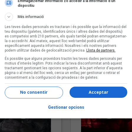
Emmagatzemar informació i/o accedir a la informació d’un
dispositiu
Més informació
Les teves dades personals es tractaran i és possible que la informació del
teu dispositiu (galetes, identificadors únics i altres dades del dispositiu)
es comparteixi amb 210 partners, els quals també podran emmagatzemar-
la o accedir-hi. Així mateix, aquest lloc web també podrà utilitzar
específicament aquesta informació. Nosaltres i els nostres partners
podem utilitzar dades de geolocalització precisa.
Llista de partners.
"Lo bueno y lo malo"
"Posidònia"
És possible que alguns proveïdors tractin les teves dades personals per
Carmen y María
Pep Álvarez amb Joan Muntan
motius d'interès legítim. Pots indicar la teva disconformitat amb aquest
tractament gestionant les opcions següents. A la part inferior d'aquesta
(Xanguito)
pàgina o al menú del lloc web, cerca un enllaç per gestionar o retirar el
consentiment a la configuració de privadesa i de galetes.
No consentir
Acceptar
Gestionar opcions