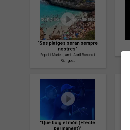
"Ses platges seran sempre
nostres"
Pepet i Marieta, amb Abril Bordes i
Riangost
"Que boig el món (Efecte
permanent)"