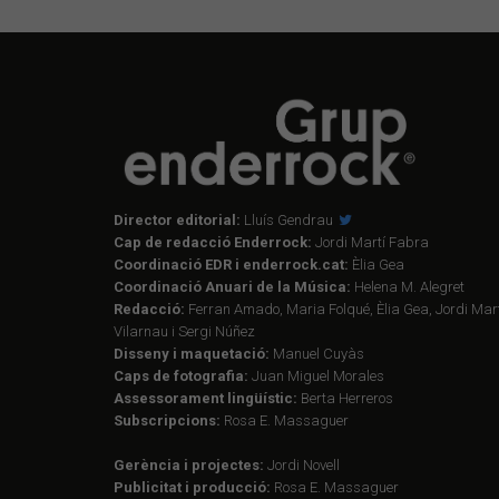
Director editorial:
Lluís Gendrau
Cap de redacció Enderrock:
Jordi Martí Fabra
Coordinació EDR i enderrock.cat:
Èlia Gea
Coordinació Anuari de la Música:
Helena M. Alegret
Redacció:
Ferran Amado, Maria Folqué, Èlia Gea, Jordi Mart
Vilarnau i Sergi Núñez
Disseny i maquetació:
Manuel Cuyàs
Caps de fotografia:
Juan Miguel Morales
Assessorament lingüístic:
Berta Herreros
Subscripcions:
Rosa E. Massaguer
Gerència i projectes:
Jordi Novell
Publicitat i producció:
Rosa E. Massaguer