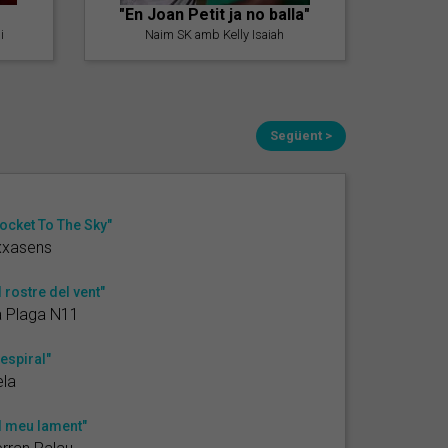
"En Joan Petit ja no balla"
i
Naim SK amb Kelly Isaiah
Següent >
ocket To The Sky"
xxasens
l rostre del vent"
a Plaga N11
'espiral"
la
l meu lament"