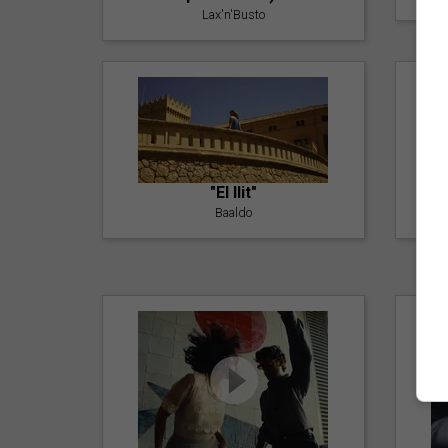
Lax'n'Busto
"El llit"
Baaldo