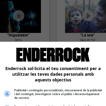
"Inigualable"
"La iaia"
Samu
Saüc en Flor
Enderrock sol·licita el teu consentiment per a
utilitzar les teves dades personals amb
aquests objectius
Publicitat i continguts personalitzats, mesurament de la publicitat
"Postlude To A Kiss"
i del contingut, investigació sobre el públic i desenvolupament
Goran Levi
de serveis
"Amb tu"
Nöctambuls