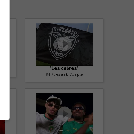
er
"Les cabres"
94 Rules amb Compte