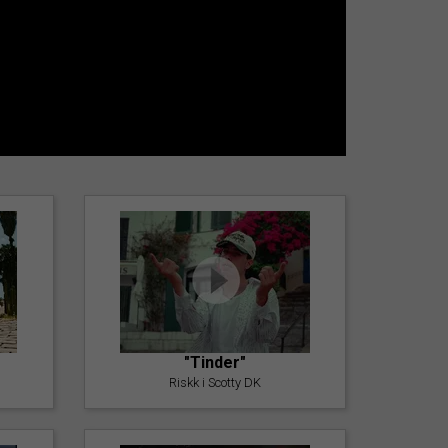
"Tinder"
Riskk i Scotty DK