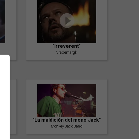
"Irreverent"
Vrademargk
"La maldición del mono Jack"
Monkey Jack Band