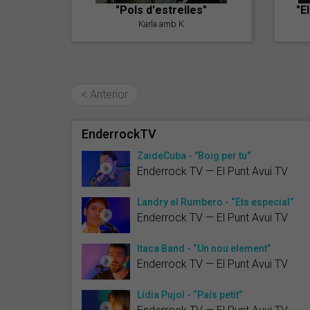
"Pols d'estrelles"
"E
Karla amb K
< Anterior
EnderrockTV
ZaideCuba - "Boig per tu"
Enderrock TV — El Punt Avui TV
Landry el Rumbero - “Ets especial”
Enderrock TV — El Punt Avui TV
Itaca Band - “Un nou element”
Enderrock TV — El Punt Avui TV
Lídia Pujol - “País petit”