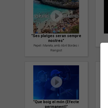
"Ses platges seran sempre
nostres"
Pepet i Marieta, amb Abril Bordes i
Riangost
"Que boig el món (Efecte
permanent)"