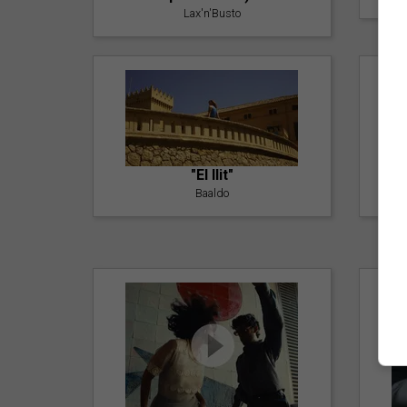
Lax'n'Busto
"El llit"
Baaldo