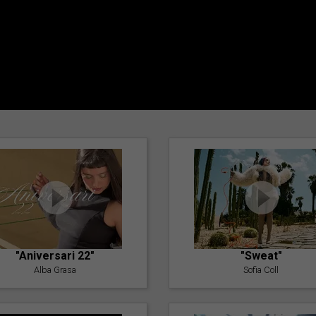
"Aniversari 22"
"Sweat"
Alba Grasa
Sofia Coll