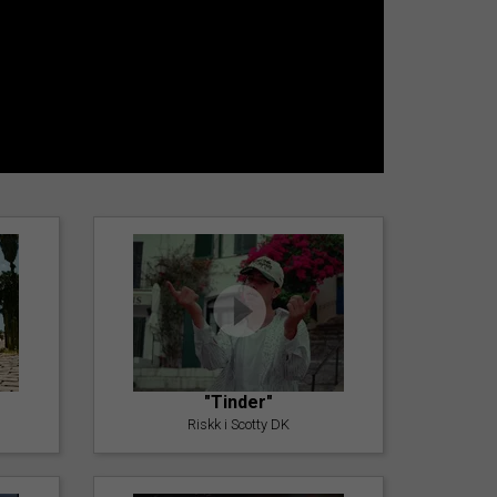
"Tinder"
Riskk i Scotty DK