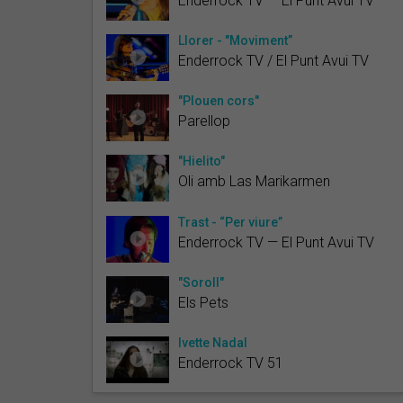
Enderrock TV — El Punt Avui TV
Llorer - "Moviment”
Enderrock TV / El Punt Avui TV
"Plouen cors"
Parellop
"Hielito"
Oli amb Las Marikarmen
Trast - “Per viure”
Enderrock TV — El Punt Avui TV
"Soroll"
Els Pets
Ivette Nadal
Enderrock TV 51