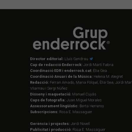
Director editorial:
Lluís Gendrau
Cap de redacció Enderrock:
Jordi Martí Fabra
Coordinació EDR i enderrock.cat:
Èlia Gea
Coordinació Anuari de la Música:
Helena M. Alegret
Redacció:
Ferran Amado, Maria Folqué, Èlia Gea, Jordi Mart
Vilarnau i Sergi Núñez
Disseny i maquetació:
Manuel Cuyàs
Caps de fotografia:
Juan Miguel Morales
Assessorament lingüístic:
Berta Herreros
Subscripcions:
Rosa E. Massaguer
Gerència i projectes:
Jordi Novell
Publicitat i producció:
Rosa E. Massaguer