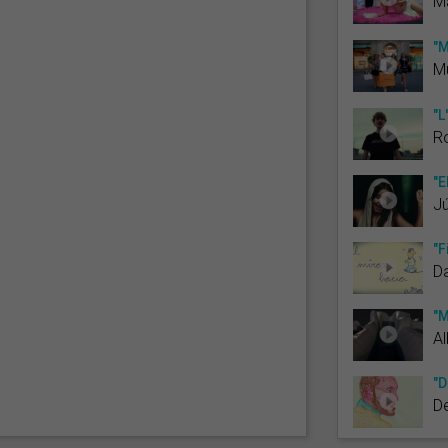
Ma
"M
M
"L
R
"El
Jú
"F
Da
"M
Al
"D
De