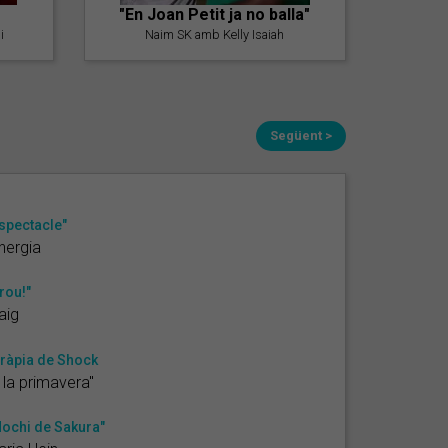
"En Joan Petit ja no balla"
i
Naim SK amb Kelly Isaiah
Següent >
spectacle"
nergia
rou!"
aig
ràpia de Shock
 la primavera"
ochi de Sakura"