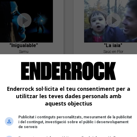
"Inigualable"
"La iaia"
Samu
Saüc en Flor
Enderrock sol·licita el teu consentiment per a
utilitzar les teves dades personals amb
aquests objectius
Publicitat i continguts personalitzats, mesurament de la publicitat
"Postlude To A Kiss"
i del contingut, investigació sobre el públic i desenvolupament
Goran Levi
de serveis
"Amb tu"
Nöctambuls