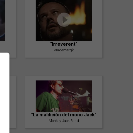
"Irreverent"
Vrademargk
"La maldición del mono Jack"
Monkey Jack Band