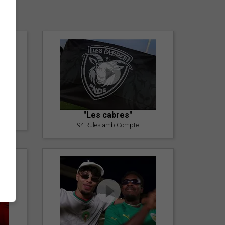
er
"Les cabres"
94 Rules amb Compte