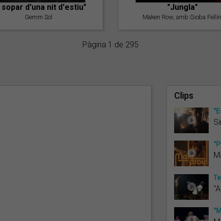
l sopar d'una nit d'estiu"
"Jungla"
Gemm Sol
Maken Row, amb Gioba Fellin
Pàgina 1 de 295
Clips
"E
Si
"P
M
Te
"A
"M