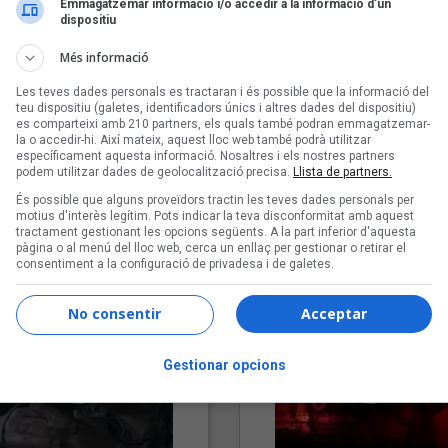
Emmagatzemar informació i/o accedir a la informació d’un
dispositiu
Més informació
Les teves dades personals es tractaran i és possible que la informació del
teu dispositiu (galetes, identificadors únics i altres dades del dispositiu)
es comparteixi amb 210 partners, els quals també podran emmagatzemar-
la o accedir-hi. Així mateix, aquest lloc web també podrà utilitzar
específicament aquesta informació. Nosaltres i els nostres partners
podem utilitzar dades de geolocalització precisa.
Llista de partners.
"Lo bueno y lo malo"
"Posidònia"
És possible que alguns proveïdors tractin les teves dades personals per
Carmen y María
Pep Álvarez amb Joan Muntan
motius d'interès legítim. Pots indicar la teva disconformitat amb aquest
(Xanguito)
tractament gestionant les opcions següents. A la part inferior d'aquesta
pàgina o al menú del lloc web, cerca un enllaç per gestionar o retirar el
consentiment a la configuració de privadesa i de galetes.
No consentir
Acceptar
Gestionar opcions