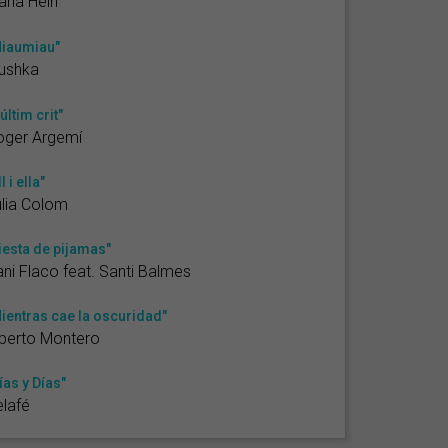
ria Hein
iaumiau"
ushka
'últim crit"
oger Argemí
l i ella"
lia Colom
iesta de pijamas"
ni Flaco feat. Santi Balmes
ientras cae la oscuridad"
berto Montero
ías y Días"
lafé