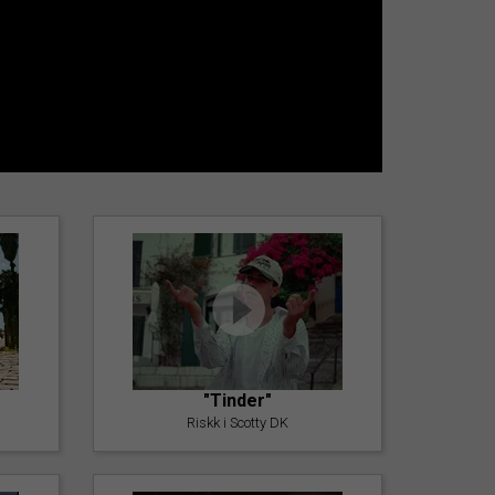
"Tinder"
Riskk i Scotty DK