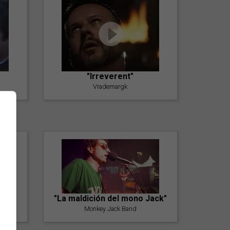
"Irreverent"
Vrademargk
"La maldición del mono Jack"
Monkey Jack Band