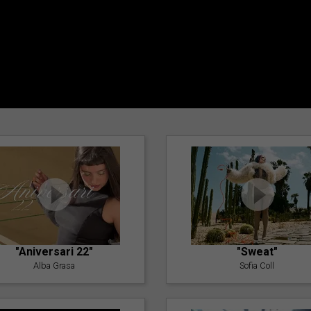
"Aniversari 22"
"Sweat"
Alba Grasa
Sofia Coll