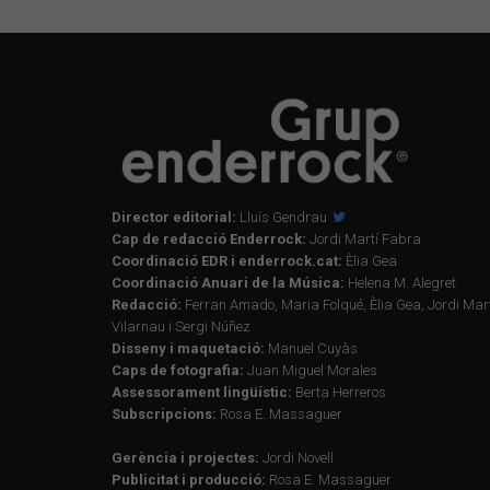
Director editorial:
Lluís Gendrau
Cap de redacció Enderrock:
Jordi Martí Fabra
Coordinació EDR i enderrock.cat:
Èlia Gea
Coordinació Anuari de la Música:
Helena M. Alegret
Redacció:
Ferran Amado, Maria Folqué, Èlia Gea, Jordi Mart
Vilarnau i Sergi Núñez
Disseny i maquetació:
Manuel Cuyàs
Caps de fotografia:
Juan Miguel Morales
Assessorament lingüístic:
Berta Herreros
Subscripcions:
Rosa E. Massaguer
Gerència i projectes:
Jordi Novell
Publicitat i producció:
Rosa E. Massaguer