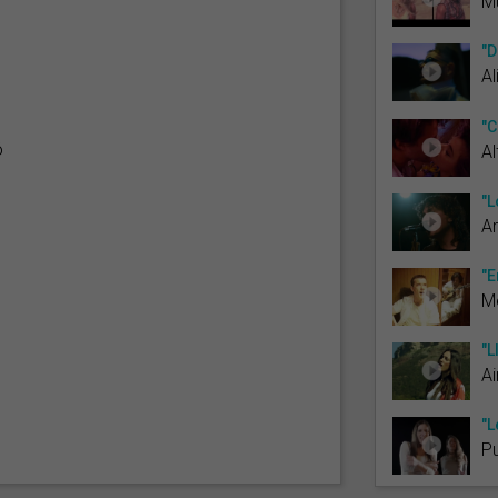
Mü
"D
Al
"C
ó
Al
"L
Ar
"E
Me
"L
Ai
"L
Pu