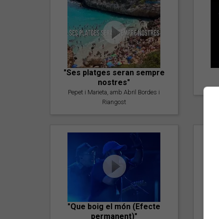
"Ses platges seran sempre
nostres"
Pepet i Marieta, amb Abril Bordes i
Riangost
"Que boig el món (Efecte
permanent)"