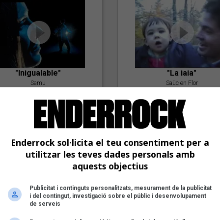
"Inigualable"
"La iaia"
Samu
Saüc en Flor
Enderrock sol·licita el teu consentiment per a
utilitzar les teves dades personals amb
aquests objectius
Publicitat i continguts personalitzats, mesurament de la publicitat
"Postlude To A Kiss"
i del contingut, investigació sobre el públic i desenvolupament
Goran Levi
de serveis
"Amb tu"
Nöctambuls