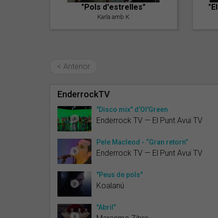
"Pols d'estrelles"
"E
Karla amb K
< Anterior
EnderrockTV
"Disco mix" d'Ol'Green
Enderrock TV — El Punt Avui TV
Pele Macleod - “Gran retorn”
Enderrock TV — El Punt Avui TV
"Peus de pols"
Koalanú
"Abril"