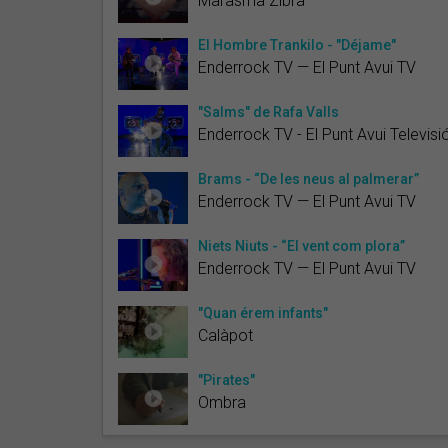
Marasma Zibra
El Hombre Trankilo - "Déjame"
Enderrock TV — El Punt Avui TV
"Salms" de Rafa Valls
Enderrock TV - El Punt Avui Televisi
Brams - “De les neus al palmerar”
Enderrock TV — El Punt Avui TV
Niets Niuts - “El vent com plora”
Enderrock TV — El Punt Avui TV
"Quan érem infants"
Calàpot
"Pirates"
Ombra