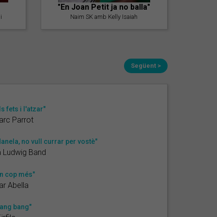
"En Joan Petit ja no balla"
i
Naim SK amb Kelly Isaiah
Següent >
ls fets i l'atzar"
rc Parrot
anela, no vull currar per vostè"
a Ludwig Band
n cop més"
r Abella
ang bang"