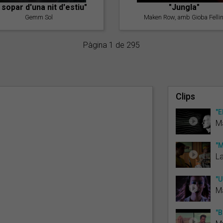
l sopar d'una nit d'estiu"
"Jungla"
Gemm Sol
Maken Row, amb Gioba Fellin
Pàgina 1 de 295
Clips
"E
Ma
"M
L
"U
Ma
"B