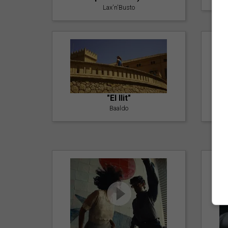
Lax'n'Busto
"El llit"
Baaldo