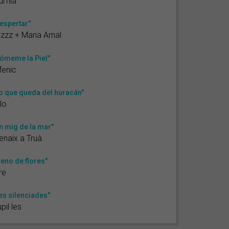
rfila
espertar"
izzz + Maria Arnal
ómeme la Piel"
fenic
o que queda del huracán"
lo
n mig de la mar"
naix a Truà
leno de flores"
re
es silenciades"
pil·les