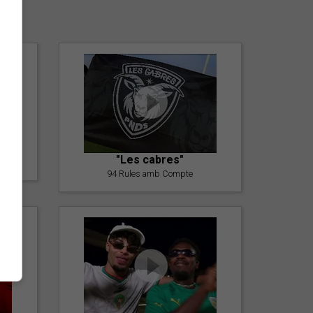
er
"Les cabres"
94 Rules amb Compte