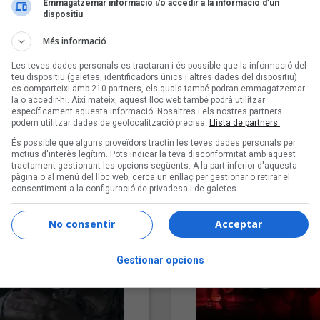
Emmagatzemar informació i/o accedir a la informació d’un
dispositiu
Més informació
Les teves dades personals es tractaran i és possible que la informació del
teu dispositiu (galetes, identificadors únics i altres dades del dispositiu)
es comparteixi amb 210 partners, els quals també podran emmagatzemar-
la o accedir-hi. Així mateix, aquest lloc web també podrà utilitzar
específicament aquesta informació. Nosaltres i els nostres partners
podem utilitzar dades de geolocalització precisa.
Llista de partners.
"Lo bueno y lo malo"
"Posidònia"
És possible que alguns proveïdors tractin les teves dades personals per
Carmen y María
Pep Álvarez amb Joan Muntan
motius d'interès legítim. Pots indicar la teva disconformitat amb aquest
tractament gestionant les opcions següents. A la part inferior d'aquesta
(Xanguito)
pàgina o al menú del lloc web, cerca un enllaç per gestionar o retirar el
consentiment a la configuració de privadesa i de galetes.
No consentir
Acceptar
Gestionar opcions