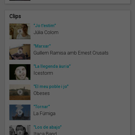
Clips
"Jo t'estim"
Júlia Colom
"Marxar"
Guillem Ramisa amb Ernest Crusats
"La llegenda àuria"
Icestorm
"El meu poble i jo"
Obeses
"Tornar"
La Fúmiga
"Los de abajo"
Itaca Band