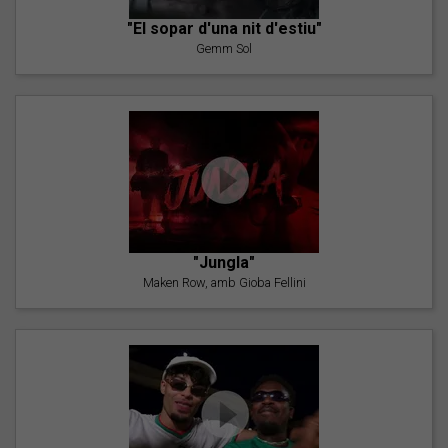
"El sopar d'una nit d'estiu"
Gemm Sol
"Jungla"
Maken Row, amb Gioba Fellini