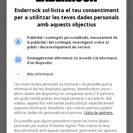
"Lo bueno y lo malo"
Enderrock sol·licita el teu consentiment
Carmen y María
per a utilitzar les teves dades personals
amb aquests objectius
Publicitat i continguts personalitzats, mesurament de
la publicitat i del contingut, investigació sobre el
públic i desenvolupament de serveis
Emmagatzemar informació i/o accedir a la informació
d’un dispositiu
"Posidònia"
Pep Álvarez amb Joan Muntaner (Xanguito)
Més informació
Les teves dades personals es tractaran i és possible que la
informació del teu dispositiu (galetes, identificadors únics i
altres dades del dispositiu) es comparteixi amb 210 partners,
els quals també podran emmagatzemar-la o accedir-hi. Així
mateix, aquest lloc web també podrà utilitzar específicament
aquesta informació. Nosaltres i els nostres partners podem
utilitzar dades de geolocalització precisa.
Llista de partners.
És possible que alguns proveïdors tractin les teves dades
personals per motius d'interès legítim. Pots indicar la teva
disconformitat amb aquest tractament gestionant les opcions