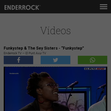
Men
de
nav
Vídeos
Funkystep & The Sey Sisters - “Funkystep”
Enderrock TV — El Punt Avui TV