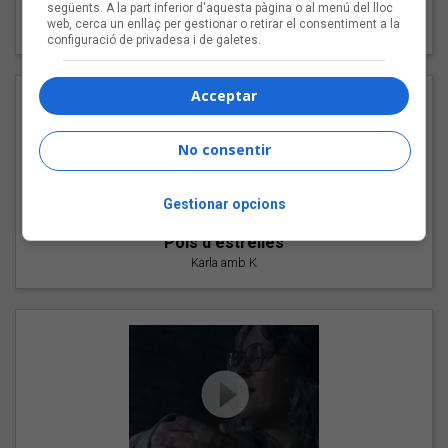
"Les cabres"
següents. A la part inferior d'aquesta pàgina o al menú del lloc
web, cerca un enllaç per gestionar o retirar el consentiment a la
94 Rules amb Compte
configuració de privadesa i de galetes.
Acceptar
No consentir
Gestionar opcions
"Pols d'estrelles"
Karla amb K