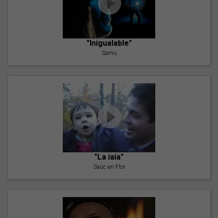
"Inigualable"
Samu
"La iaia"
Saüc en Flor