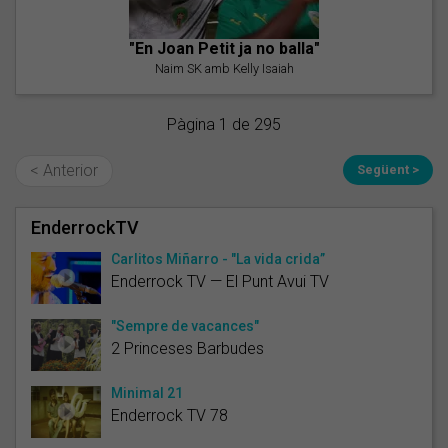
"En Joan Petit ja no balla"
Naim SK amb Kelly Isaiah
Pàgina 1 de 295
< Anterior
Següent >
EnderrockTV
Carlitos Miñarro - "La vida crida”
Enderrock TV — El Punt Avui TV
"Sempre de vacances"
2 Princeses Barbudes
Minimal 21
Enderrock TV 78