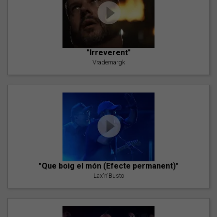
"Irreverent"
Vrademargk
"Que boig el món (Efecte permanent)"
Lax'n'Busto