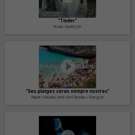
"Tinder"
Riskk i Scotty DK
"Ses platges seran sempre nostres"
Pepet i Marieta, amb Abril Bordes i Riangost