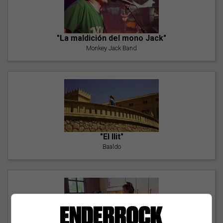
"La maldición del mono Jack"
Monkey Jack Band
"El llit"
Baaldo