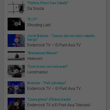
"Palma, Pina i Cas Català"
Da Souza
"R.I.P."
Shouting Last
Jordi Batiste - “Cançó del noi dels cabells
llargs”
Enderrock TV — El Punt Avui TV
"Blackened Waves"
Helevorn
"Com tronc corrent avall"
Leonmanso
Bremen - "Pell salvatge"
Enderrock TV — El Punt Avui TV
"Lluna plena" d'Elena Gadel
Enderrock TV a El Punt Avui Televisió