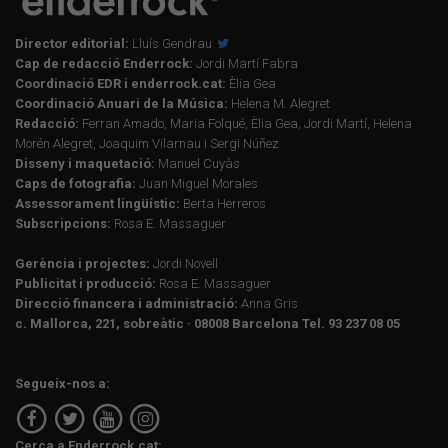
Director editorial:
Lluís Gendrau
Cap de redacció Enderrock:
Jordi Martí Fabra
Coordinació EDR i enderrock.cat:
Èlia Gea
Coordinació Anuari de la Música:
Helena M. Alegret
Redacció:
Ferran Amado, Maria Folqué, Èlia Gea, Jordi Martí, Helena
Morén Alegret, Joaquim Vilarnau i Sergi Núñez
Disseny i maquetació:
Manuel Cuyàs
Caps de fotografia:
Juan Miguel Morales
Assessorament lingüístic:
Berta Herreros
Subscripcions:
Rosa E. Massaguer
Gerència i projectes:
Jordi Novell
Publicitat i producció:
Rosa E. Massaguer
Direcció financera i administració:
Anna Gris
c. Mallorca, 221, sobreàtic · 08008 Barcelona Tel. 93 237 08 05
Segueix-nos a:
Cerca a Enderrock.cat: