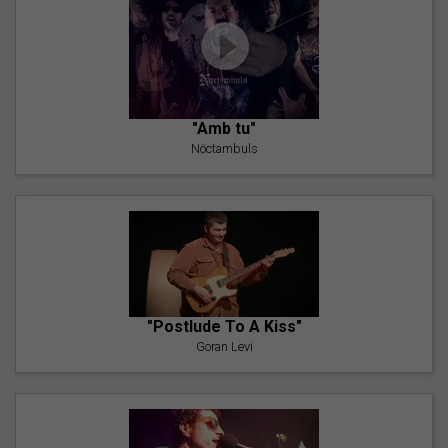
"Amb tu"
Nöctambuls
"Postlude To A Kiss"
Goran Levi