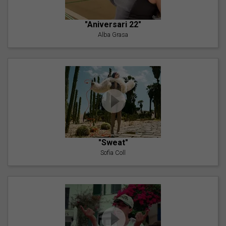
"Aniversari 22"
Alba Grasa
"Sweat"
Sofia Coll