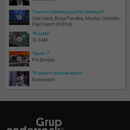
"Concert 'Catalunya pel País Valencià'"
Lluís Llach, Borja Penalba, Montse Castellà i
Pau Franch (O-Erra)
"Al cantu"
31 FAM
"barna :/"
Pol Bordas
"El entierro de la amapola"
Rossvelvet