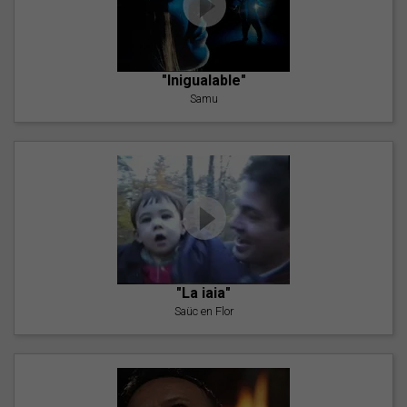
"Inigualable"
Samu
"La iaia"
Saüc en Flor