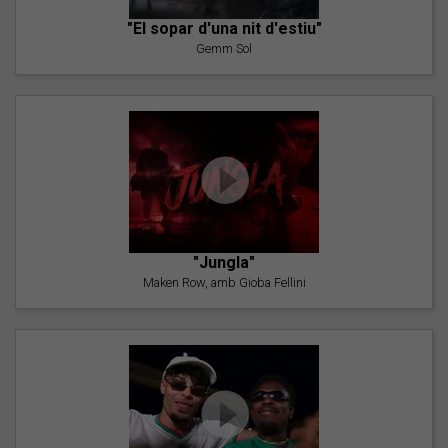
"El sopar d'una nit d'estiu"
Gemm Sol
"Jungla"
Maken Row, amb Gioba Fellini