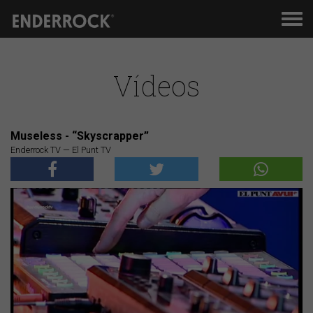
Men
de
nav
Vídeos
Museless - “Skyscrapper”
Enderrock TV — El Punt TV