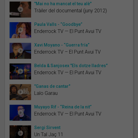
"Mai no ha mancat el teu alè"
Tràiler del documental (juny 2012)
Paula Valls - “Goodbye”
Enderrock TV — El Punt Avui TV
Xavi Moyano - “Guerra fría”
Enderrock TV – El Punt Avui TV
Belda & Sanjosex "Els dotze lladres"
Enderrock TV — El Punt Avui TV
"Ganas de cantar"
Lalo Garau
Muyayo Rif - “Reina de la nit”
Enderrock TV — El Punt Avui TV
Sergi Sirvent
Un Tal Jaç 11