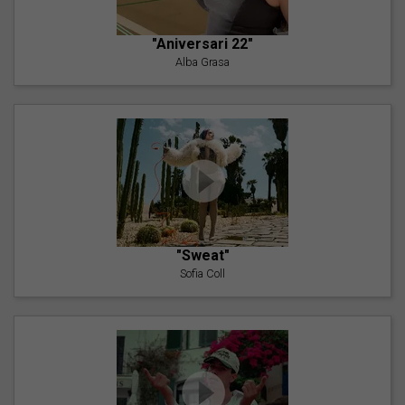
"Aniversari 22"
Alba Grasa
"Sweat"
Sofia Coll