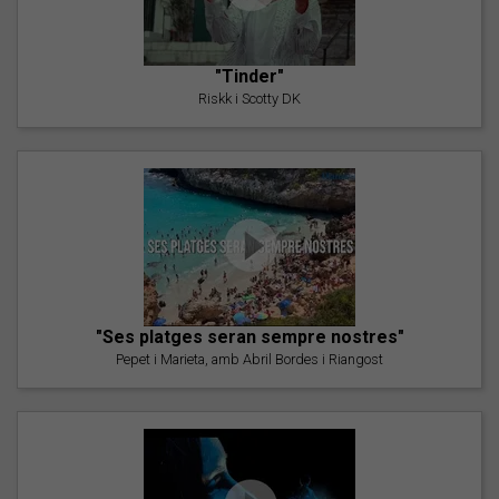
"Tinder"
Riskk i Scotty DK
"Ses platges seran sempre nostres"
Pepet i Marieta, amb Abril Bordes i Riangost