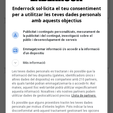
"Lo bueno y lo malo"
Enderrock sol·licita el teu consentiment
Carmen y María
per a utilitzar les teves dades personals
amb aquests objectius
Publicitat i continguts personalitzats, mesurament de
la publicitat i del contingut, investigació sobre el
públic i desenvolupament de serveis
Emmagatzemar informació i/o accedir a la informació
d’un dispositiu
"Posidònia"
Pep Álvarez amb Joan Muntaner (Xanguito)
Més informació
Les teves dades personals es tractaran i és possible que la
informació del teu dispositiu (galetes, identificadors únics i
altres dades del dispositiu) es comparteixi amb 210 partners,
els quals també podran emmagatzemar-la o accedir-hi. Així
mateix, aquest lloc web també podrà utilitzar específicament
aquesta informació. Nosaltres i els nostres partners podem
utilitzar dades de geolocalització precisa.
Llista de partners.
És possible que alguns proveïdors tractin les teves dades
personals per motius d'interès legítim. Pots indicar la teva
disconformitat amb aquest tractament gestionant les opcions