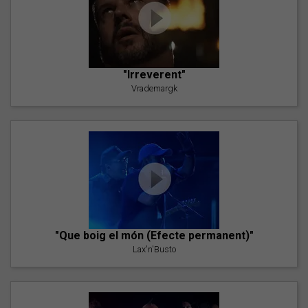
"Irreverent"
Vrademargk
"Que boig el món (Efecte permanent)"
Lax'n'Busto