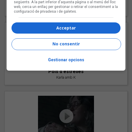
"Les cabres"
següents. A la part inferior d'aquesta pàgina o al menú del lloc
web, cerca un enllaç per gestionar o retirar el consentiment a la
94 Rules amb Compte
configuració de privadesa i de galetes.
Acceptar
No consentir
Gestionar opcions
"Pols d'estrelles"
Karla amb K