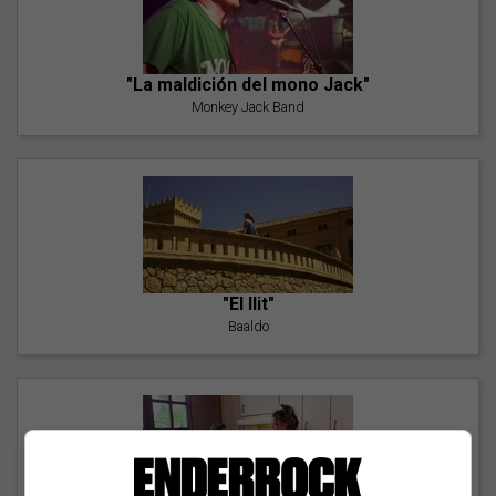
"La maldición del mono Jack"
Monkey Jack Band
"El llit"
Baaldo