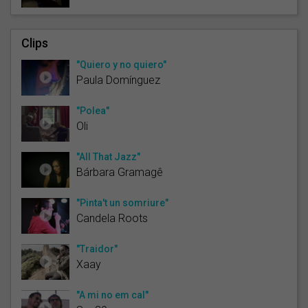
Clips
"Quiero y no quiero"
Paula Domínguez
"Polea"
Oli
"All That Jazz"
Bárbara Gramagê
"Pinta't un somriure"
Candela Roots
"Traidor"
Xaay
"A mi no em cal"