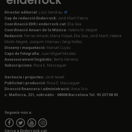
Director editorial:
Lluís Gendrau
Cap de redacció Enderrock:
Jordi Martí Fabra
Coordinació EDR i enderrock.cat:
Èlia Gea
Coordinació Anuari de la Música:
Helena M. Alegret
Redacció:
Ferran Amado, Maria Folqué, Èlia Gea, Jordi Martí, Helena
Morén Alegret, Joaquim Vilarnau i Sergi Núñez
Disseny i maquetació:
Manuel Cuyàs
Caps de fotografia:
Juan Miguel Morales
Assessorament lingüístic:
Berta Herreros
Subscripcions:
Rosa E. Massaguer
Gerència i projectes:
Jordi Novell
Publicitat i producció:
Rosa E. Massaguer
Direcció financera i administració:
Anna Gris
c. Mallorca, 221, sobreàtic · 08008 Barcelona Tel. 93 237 08 05
Segueix-nos a:
Cerca a Enderrock.cat: