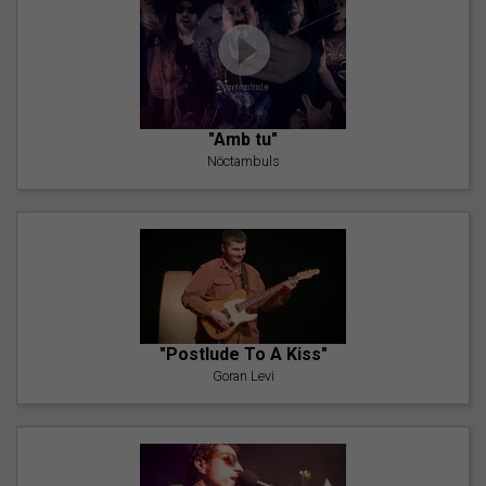
"Amb tu"
Nöctambuls
"Postlude To A Kiss"
Goran Levi