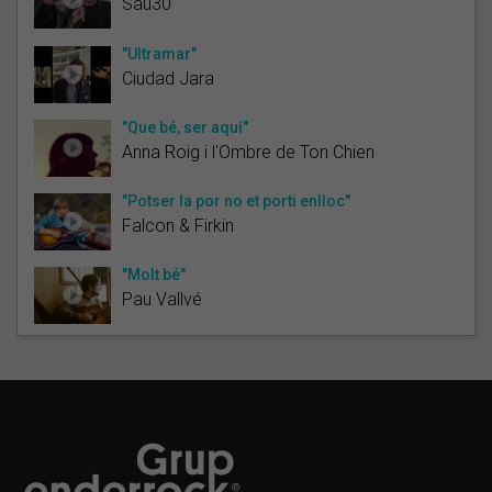
Sau30
"Ultramar"
Ciudad Jara
"Que bé, ser aquí"
Anna Roig i l'Ombre de Ton Chien
"Potser la por no et porti enlloc"
Falcon & Firkin
"Molt bé"
Pau Vallvé