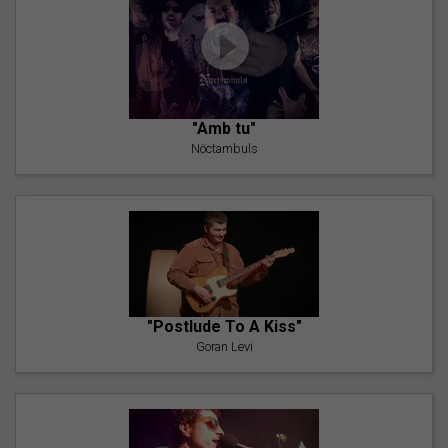
"Amb tu"
Nöctambuls
"Postlude To A Kiss"
Goran Levi