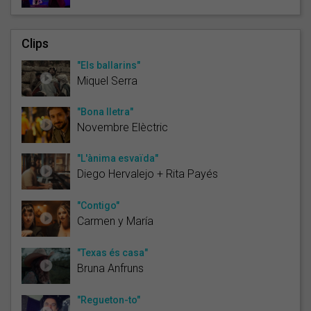
Clips
"Els ballarins"
Miquel Serra
"Bona lletra"
Novembre Elèctric
"L'ànima esvaïda"
Diego Hervalejo + Rita Payés
"Contigo"
Carmen y María
"Texas és casa"
Bruna Anfruns
"Regueton-to"