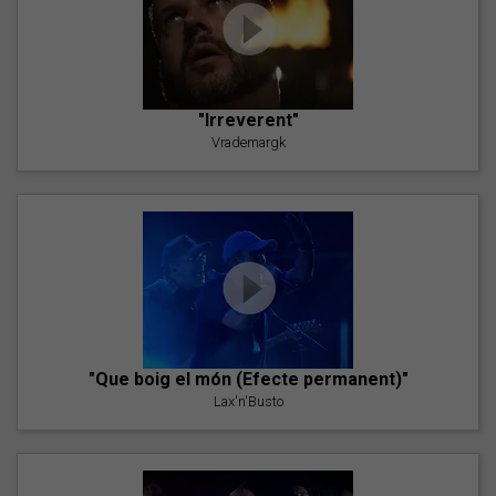
"Irreverent"
Vrademargk
"Que boig el món (Efecte permanent)"
Lax'n'Busto