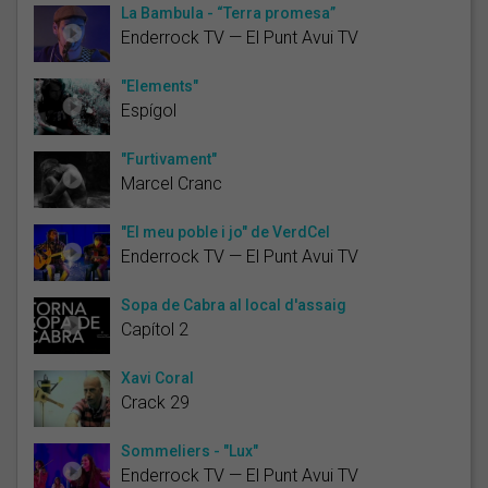
La Bambula - “Terra promesa”
Enderrock TV — El Punt Avui TV
"Elements"
Espígol
"Furtivament"
Marcel Cranc
"El meu poble i jo" de VerdCel
Enderrock TV — El Punt Avui TV
Sopa de Cabra al local d'assaig
Capítol 2
Xavi Coral
Crack 29
Sommeliers - "Lux"
Enderrock TV — El Punt Avui TV