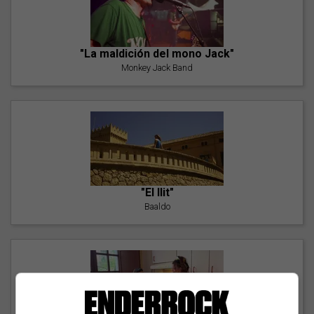
"La maldición del mono Jack"
Monkey Jack Band
"El llit"
Baaldo