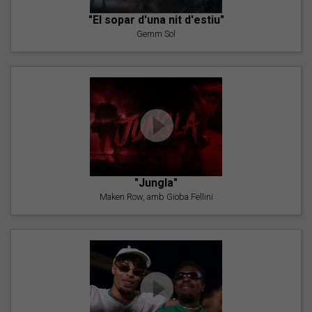
"El sopar d'una nit d'estiu"
Gemm Sol
"Jungla"
Maken Row, amb Gioba Fellini