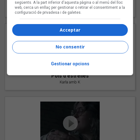
"Les cabres"
següents. A la part inferior d'aquesta pàgina o al menú del lloc
web, cerca un enllaç per gestionar o retirar el consentiment a la
94 Rules amb Compte
configuració de privadesa i de galetes.
Acceptar
No consentir
Gestionar opcions
"Pols d'estrelles"
Karla amb K