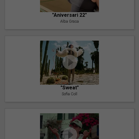
"Aniversari 22"
Alba Grasa
"Sweat"
Sofia Coll