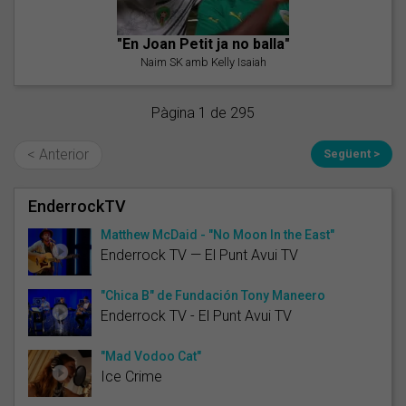
"En Joan Petit ja no balla"
Naim SK amb Kelly Isaiah
Pàgina 1 de 295
< Anterior
Següent >
EnderrockTV
Matthew McDaid - "No Moon In the East"
Enderrock TV — El Punt Avui TV
"Chica B" de Fundación Tony Maneero
Enderrock TV - El Punt Avui TV
"Mad Vodoo Cat"
Ice Crime