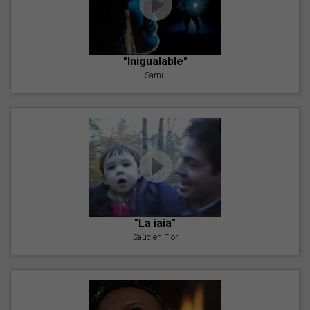
"Inigualable"
Samu
"La iaia"
Saüc en Flor