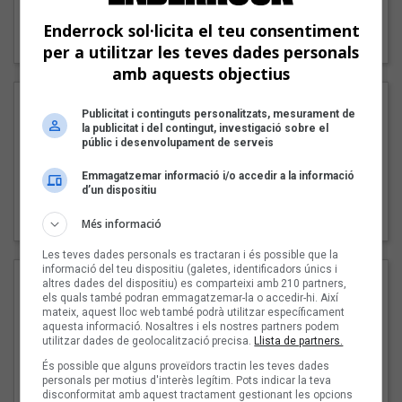
"Lo bueno y lo malo"
Enderrock sol·licita el teu consentiment
Carmen y María
per a utilitzar les teves dades personals
amb aquests objectius
Publicitat i continguts personalitzats, mesurament de
la publicitat i del contingut, investigació sobre el
públic i desenvolupament de serveis
Emmagatzemar informació i/o accedir a la informació
d’un dispositiu
"Posidònia"
Pep Álvarez amb Joan Muntaner (Xanguito)
Més informació
Les teves dades personals es tractaran i és possible que la
informació del teu dispositiu (galetes, identificadors únics i
altres dades del dispositiu) es comparteixi amb 210 partners,
els quals també podran emmagatzemar-la o accedir-hi. Així
mateix, aquest lloc web també podrà utilitzar específicament
aquesta informació. Nosaltres i els nostres partners podem
utilitzar dades de geolocalització precisa.
Llista de partners.
És possible que alguns proveïdors tractin les teves dades
personals per motius d'interès legítim. Pots indicar la teva
disconformitat amb aquest tractament gestionant les opcions