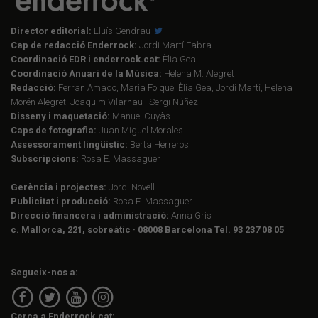
Director editorial:
Lluís Gendrau
Cap de redacció Enderrock:
Jordi Martí Fabra
Coordinació EDR i enderrock.cat:
Èlia Gea
Coordinació Anuari de la Música:
Helena M. Alegret
Redacció:
Ferran Amado, Maria Folqué, Èlia Gea, Jordi Martí, Helena
Morén Alegret, Joaquim Vilarnau i Sergi Núñez
Disseny i maquetació:
Manuel Cuyàs
Caps de fotografia:
Juan Miguel Morales
Assessorament lingüístic:
Berta Herreros
Subscripcions:
Rosa E. Massaguer
Gerència i projectes:
Jordi Novell
Publicitat i producció:
Rosa E. Massaguer
Direcció financera i administració:
Anna Gris
c. Mallorca, 221, sobreàtic · 08008 Barcelona Tel. 93 237 08 05
Segueix-nos a:
Cerca a Enderrock.cat: