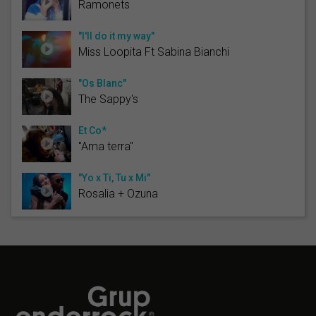
Ramonets
"I'll do it my way"
Miss Loopita Ft Sabina Bianchi
"Os Blanc"
The Sappy's
Et Co*
"Ama terra"
"Yo x Ti, Tu x Mi"
Rosalia + Ozuna