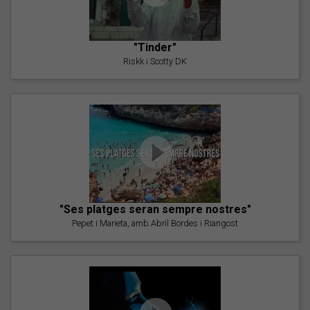
"Tinder"
Riskk i Scotty DK
"Ses platges seran sempre nostres"
Pepet i Marieta, amb Abril Bordes i Riangost