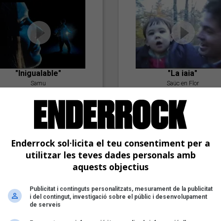
"Inigualable"
"La iaia"
Samu
Saüc en Flor
Enderrock sol·licita el teu consentiment per a
utilitzar les teves dades personals amb
aquests objectius
Publicitat i continguts personalitzats, mesurament de la publicitat
"Postlude To A Kiss"
i del contingut, investigació sobre el públic i desenvolupament
Goran Levi
de serveis
"Amb tu"
Nöctambuls