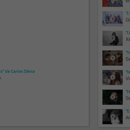
Br
"L
Gi
"L
X
"I
Se
s" de Carles Dènia
"t
ó
V
"H
Se
"E
An