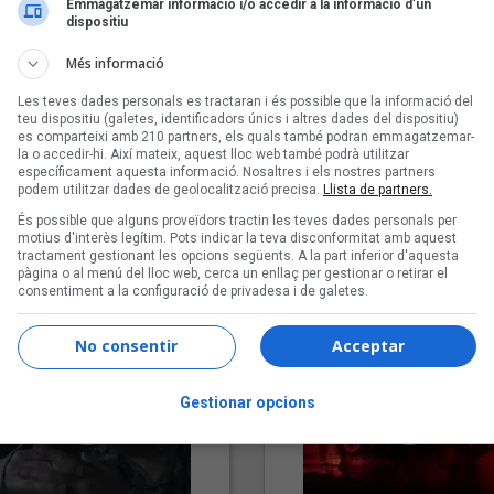
Emmagatzemar informació i/o accedir a la informació d’un
dispositiu
Més informació
Les teves dades personals es tractaran i és possible que la informació del
teu dispositiu (galetes, identificadors únics i altres dades del dispositiu)
es comparteixi amb 210 partners, els quals també podran emmagatzemar-
la o accedir-hi. Així mateix, aquest lloc web també podrà utilitzar
específicament aquesta informació. Nosaltres i els nostres partners
podem utilitzar dades de geolocalització precisa.
Llista de partners.
"Lo bueno y lo malo"
"Posidònia"
És possible que alguns proveïdors tractin les teves dades personals per
Carmen y María
Pep Álvarez amb Joan Muntan
motius d'interès legítim. Pots indicar la teva disconformitat amb aquest
(Xanguito)
tractament gestionant les opcions següents. A la part inferior d'aquesta
pàgina o al menú del lloc web, cerca un enllaç per gestionar o retirar el
consentiment a la configuració de privadesa i de galetes.
No consentir
Acceptar
Gestionar opcions