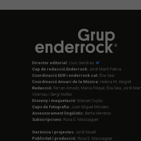
Director editorial:
Lluís Gendrau
Cap de redacció Enderrock:
Jordi Martí Fabra
Coordinació EDR i enderrock.cat:
Èlia Gea
Coordinació Anuari de la Música:
Helena M. Alegret
Redacció:
Ferran Amado, Maria Folqué, Èlia Gea, Jordi Mart
Vilarnau i Sergi Núñez
Disseny i maquetació:
Manuel Cuyàs
Caps de fotografia:
Juan Miguel Morales
Assessorament lingüístic:
Berta Herreros
Subscripcions:
Rosa E. Massaguer
Gerència i projectes:
Jordi Novell
Publicitat i producció:
Rosa E. Massaguer