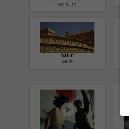
Lax'n'Busto
"El llit"
Baaldo