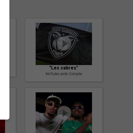
er
"Les cabres"
94 Rules amb Compte