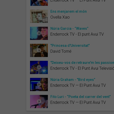
Enderrock TV — El Punt Avui TV
Ens menjarem el món
Ovella Xao
Núria Garcia - “Waves”
Enderrock TV - El punt Avui TV
"Princesa d'Universitat"
David Torné
"Deixeu-vos de retraure'm les passion
Enderrock TV - El Punt Avui Televisi
Núria Graham - "Bird eyes”
Enderrock TV — El Punt Avui TV
Fito Luri - “Poeta del carrer del vent”
Enderrock TV — El Punt Avui TV