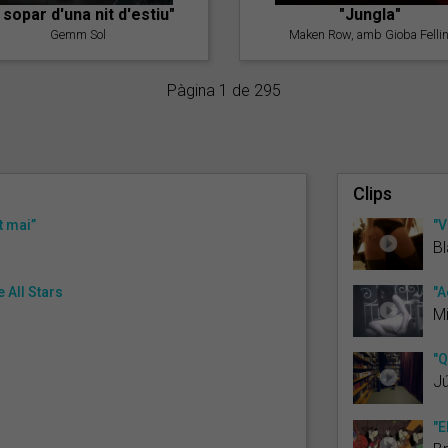
l sopar d'una nit d'estiu"
"Jungla"
Gemm Sol
Maken Row, amb Gioba Fellin
Pàgina 1 de 295
Clips
t mai”
"V
Bl
 All Stars
"A
Mi
"Q
Jú
"E