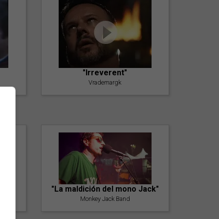
"Irreverent"
Vrademargk
"La maldición del mono Jack"
Monkey Jack Band