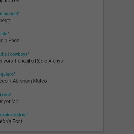
ighton 64
'últim ball"
nestà
luita"
ènia Páez
ndis i cowboys"
nyors Trànquil a Ràdio Arenys
equiero"
icco + Abraham Mateo
ivern"
nyor Mit
xtraterrestres"
tònia Font