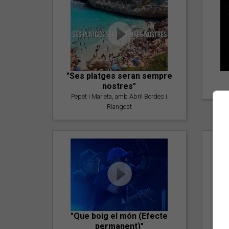
"Ses platges seran sempre
nostres"
Pepet i Marieta, amb Abril Bordes i
Riangost
"Que boig el món (Efecte
permanent)"