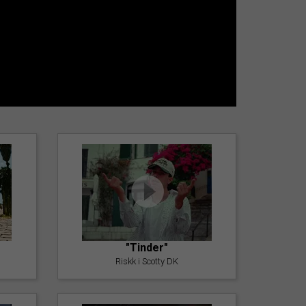
"Tinder"
Riskk i Scotty DK