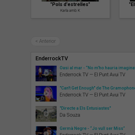
"Pols d'estrelles"
"E
Karla amb K
< Anterior
EnderrockTV
Oasi al mar - “No m’ho hauria imagina
Enderrock TV — El Punt Avui TV
"Can't Get Enough" de The Gramophone
Enderrock TV — El Punt Avui TV
"Directe a Els Entusiastes"
Da Souza
Germà Negre - “Jo vull ser Miss”