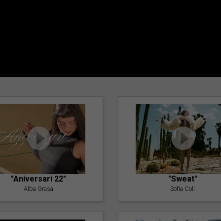
"Aniversari 22"
"Sweat"
Alba Grasa
Sofia Coll