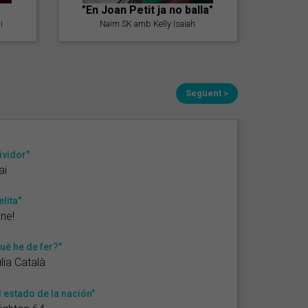
"En Joan Petit ja no balla"
i
Naim SK amb Kelly Isaiah
Següent >
ividor"
ai
elita"
ne!
uè he de fer?"
lia Català
l estado de la nación"