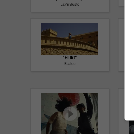
Lax'n'Busto
"El llit"
Baaldo