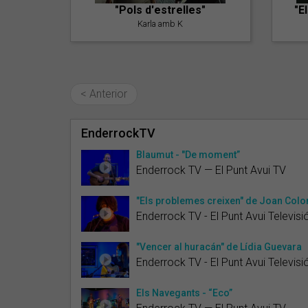
"Pols d'estrelles"
"E
Karla amb K
< Anterior
EnderrockTV
Blaumut - "De moment”
Enderrock TV — El Punt Avui TV
"Els problemes creixen" de Joan Col
Enderrock TV - El Punt Avui Televisi
"Vencer al huracán" de Lídia Guevara
Enderrock TV - El Punt Avui Televisi
Els Navegants - “Eco”