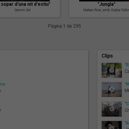
l sopar d'una nit d'estiu"
"Jungla"
Gemm Sol
Maken Row, amb Gioba Fellin
Pàgina 1 de 295
Clips
"R
Ca
omo
"
ó
M
"C
ó
C
"A