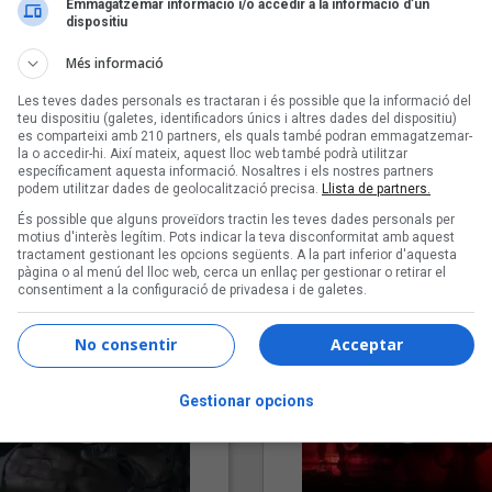
Emmagatzemar informació i/o accedir a la informació d’un
dispositiu
Més informació
Les teves dades personals es tractaran i és possible que la informació del
teu dispositiu (galetes, identificadors únics i altres dades del dispositiu)
es comparteixi amb 210 partners, els quals també podran emmagatzemar-
la o accedir-hi. Així mateix, aquest lloc web també podrà utilitzar
específicament aquesta informació. Nosaltres i els nostres partners
podem utilitzar dades de geolocalització precisa.
Llista de partners.
"Lo bueno y lo malo"
"Posidònia"
És possible que alguns proveïdors tractin les teves dades personals per
Carmen y María
Pep Álvarez amb Joan Muntan
motius d'interès legítim. Pots indicar la teva disconformitat amb aquest
(Xanguito)
tractament gestionant les opcions següents. A la part inferior d'aquesta
pàgina o al menú del lloc web, cerca un enllaç per gestionar o retirar el
consentiment a la configuració de privadesa i de galetes.
No consentir
Acceptar
Gestionar opcions