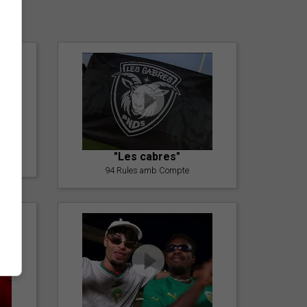
er
"Les cabres"
94 Rules amb Compte