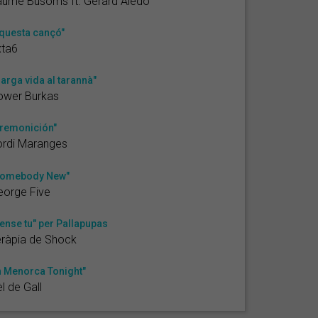
aume Busoms ft. Gerard Aledo
questa cançó"
xta6
larga vida al tarannà"
ower Burkas
remonición"
ordi Maranges
Somebody New"
eorge Five
ense tu" per Pallapupas
ràpia de Shock
n Menorca Tonight"
l de Gall