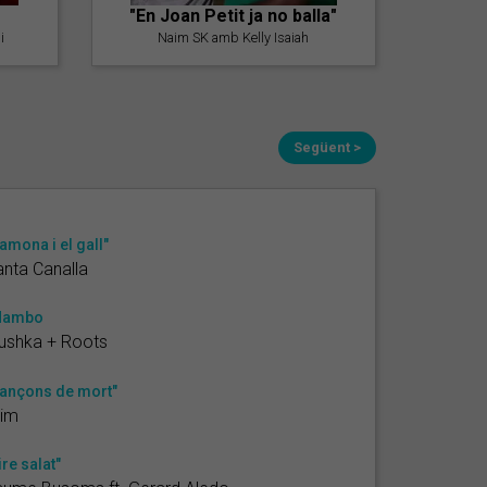
"En Joan Petit ja no balla"
i
Naim SK amb Kelly Isaiah
Següent >
amona i el gall"
nta Canalla
Mambo
ushka + Roots
ançons de mort"
rim
ire salat"