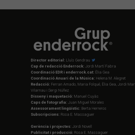
Director editorial:
Lluís Gendrau
Cap de redacció Enderrock:
Jordi Martí Fabra
Coordinació EDR i enderrock.cat:
Èlia Gea
Coordinació Anuari de la Música:
Helena M. Alegret
Redacció:
Ferran Amado, Maria Folqué, Èlia Gea, Jordi Mart
Vilarnau i Sergi Núñez
Disseny i maquetació:
Manuel Cuyàs
Caps de fotografia:
Juan Miguel Morales
Assessorament lingüístic:
Berta Herreros
Subscripcions:
Rosa E. Massaguer
Gerència i projectes:
Jordi Novell
Publicitat i producció:
Rosa E. Massaguer