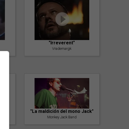
"Irreverent"
Vrademargk
"La maldición del mono Jack"
Monkey Jack Band