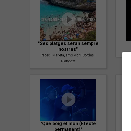
"Ses platges seran sempre
nostres"
Pepet i Marieta, amb Abril Bordes i
Riangost
"Que boig el món (Efecte
permanent)"