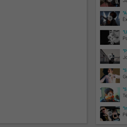
J
"A
È
"L
P
"P
J
"
G
"S
Te
"I
Pè