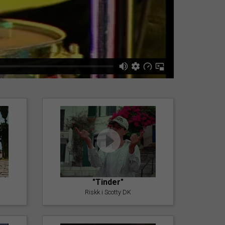
"Tinder"
Riskk i Scotty DK