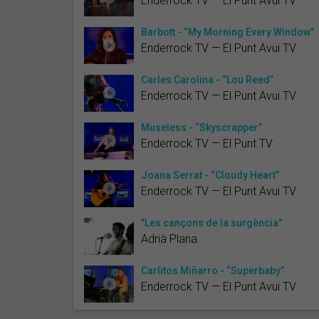
Enderrock TV — El Punt Avui TV
Barbott - “My Morning Every Window”
Enderrock TV — El Punt Avui TV
Carles Carolina - “Lou Reed”
Enderrock TV — El Punt Avui TV
Museless - “Skyscrapper”
Enderrock TV — El Punt TV
Joana Serrat - “Cloudy Heart”
Enderrock TV — El Punt Avui TV
"Les cançons de la surgència"
Adrià Plana
Carlitos Miñarro - “Superbaby”
Enderrock TV — El Punt Avui TV