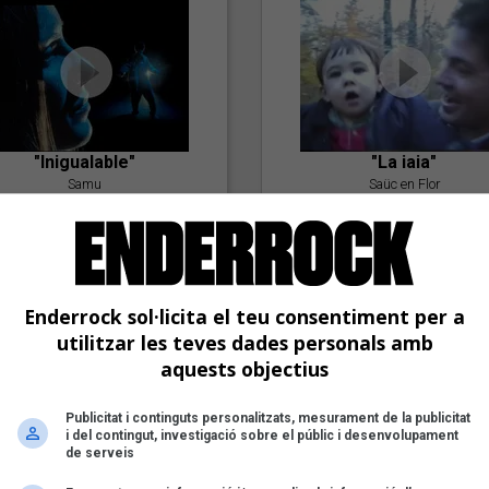
"Inigualable"
"La iaia"
Samu
Saüc en Flor
Enderrock sol·licita el teu consentiment per a
utilitzar les teves dades personals amb
aquests objectius
Publicitat i continguts personalitzats, mesurament de la publicitat
"Postlude To A Kiss"
i del contingut, investigació sobre el públic i desenvolupament
Goran Levi
de serveis
"Amb tu"
Nöctambuls