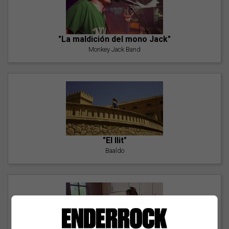
"La maldición del mono Jack"
Monkey Jack Band
"El llit"
Baaldo