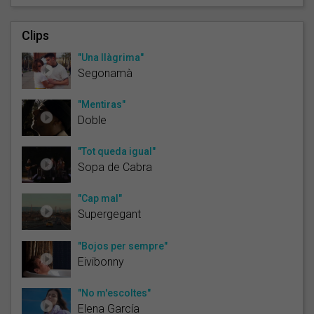
Clips
"Una llàgrima"
Segonamà
"Mentiras"
Doble
"Tot queda igual"
Sopa de Cabra
"Cap mal"
Supergegant
"Bojos per sempre"
Eivibonny
"No m'escoltes"
Elena García