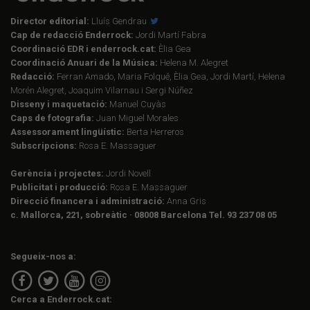
Director editorial:
Lluís Gendrau
Cap de redacció Enderrock:
Jordi Martí Fabra
Coordinació EDR i enderrock.cat:
Èlia Gea
Coordinació Anuari de la Música:
Helena M. Alegret
Redacció:
Ferran Amado, Maria Folqué, Èlia Gea, Jordi Martí, Helena
Morén Alegret, Joaquim Vilarnau i Sergi Núñez
Disseny i maquetació:
Manuel Cuyàs
Caps de fotografia:
Juan Miguel Morales
Assessorament lingüístic:
Berta Herreros
Subscripcions:
Rosa E. Massaguer
Gerència i projectes:
Jordi Novell
Publicitat i producció:
Rosa E. Massaguer
Direcció financera i administració:
Anna Gris
c. Mallorca, 221, sobreàtic · 08008 Barcelona Tel. 93 237 08 05
Segueix-nos a:
Cerca a Enderrock.cat: