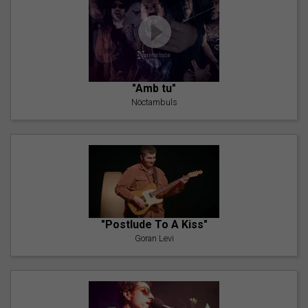
"Amb tu"
Nöctambuls
"Postlude To A Kiss"
Goran Levi