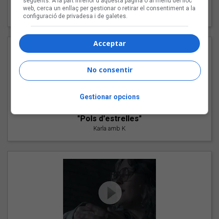
següents. A la part inferior d'aquesta pàgina o al menú del lloc
"Les cabres"
web, cerca un enllaç per gestionar o retirar el consentiment a la
94 Rules amb Compte
configuració de privadesa i de galetes.
Acceptar
No consentir
Gestionar opcions
"Pols d'estrelles"
Karla amb K