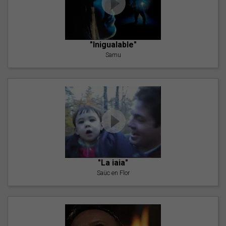
"Inigualable"
Samu
"La iaia"
Saüc en Flor