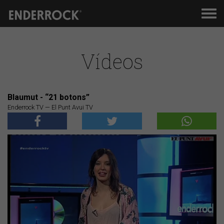
Men
de
nav
Vídeos
Blaumut - “21 botons”
Enderrock TV — El Punt Avui TV