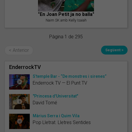
"En Joan Petit ja no balla"
Naim SK amb Kelly Isaiah
Pàgina 1 de 295
< Anterior
Següent >
EnderrockTV
S’temple Bar - “De monstres i sirenes”
Enderrock TV — El Punt TV
"Princesa d'Universitat"
David Torné
Màrius Serra i Quim Vila
Pop Lletrat. Lletres Sentides