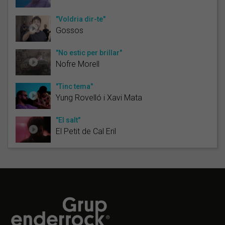
"Voldria dir-te"
Gossos
"No estic per brillar"
Nofre Morell
"Tinc tema"
Yung Rovelló i Xavi Mata
"El salt"
El Petit de Cal Eril