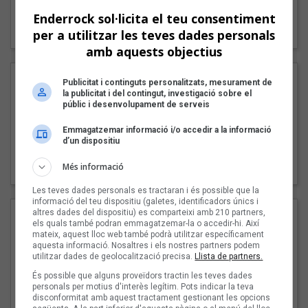
"Lo bueno y lo malo"
Enderrock sol·licita el teu consentiment
Carmen y María
per a utilitzar les teves dades personals
amb aquests objectius
Publicitat i continguts personalitzats, mesurament de
la publicitat i del contingut, investigació sobre el
públic i desenvolupament de serveis
Emmagatzemar informació i/o accedir a la informació
d’un dispositiu
"Posidònia"
Més informació
Pep Álvarez amb Joan Muntaner (Xanguito)
Les teves dades personals es tractaran i és possible que la
informació del teu dispositiu (galetes, identificadors únics i
altres dades del dispositiu) es comparteixi amb 210 partners,
els quals també podran emmagatzemar-la o accedir-hi. Així
mateix, aquest lloc web també podrà utilitzar específicament
aquesta informació. Nosaltres i els nostres partners podem
utilitzar dades de geolocalització precisa.
Llista de partners.
És possible que alguns proveïdors tractin les teves dades
personals per motius d'interès legítim. Pots indicar la teva
disconformitat amb aquest tractament gestionant les opcions