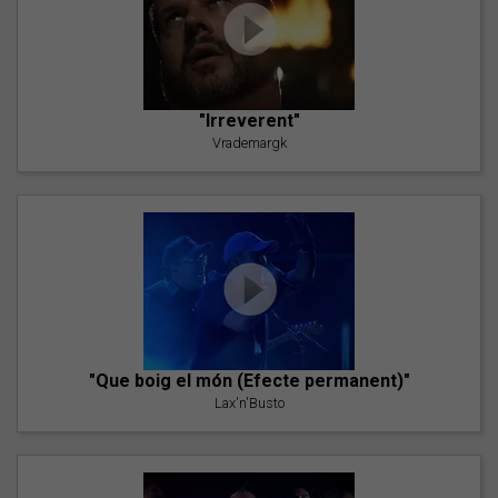
"Irreverent"
Vrademargk
"Que boig el món (Efecte permanent)"
Lax'n'Busto