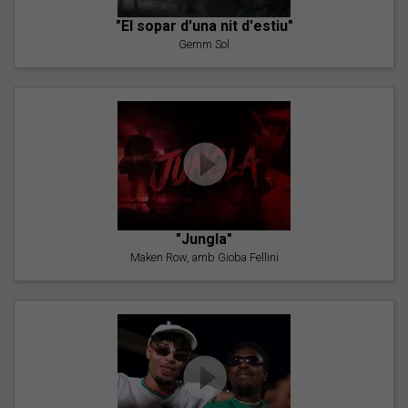
"El sopar d'una nit d'estiu"
Gemm Sol
"Jungla"
Maken Row, amb Gioba Fellini