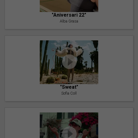
"Aniversari 22"
Alba Grasa
"Sweat"
Sofia Coll