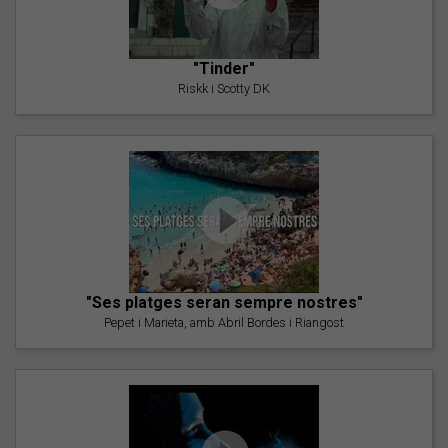
"Tinder"
Riskk i Scotty DK
"Ses platges seran sempre nostres"
Pepet i Marieta, amb Abril Bordes i Riangost