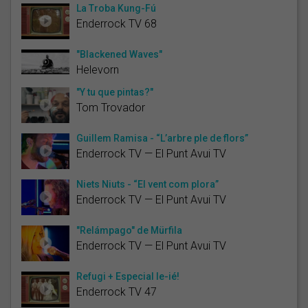
La Troba Kung-Fú
Enderrock TV 68
"Blackened Waves"
Helevorn
"Y tu que pintas?"
Tom Trovador
Guillem Ramisa - “L’arbre ple de flors”
Enderrock TV — El Punt Avui TV
Niets Niuts - “El vent com plora”
Enderrock TV — El Punt Avui TV
"Relámpago" de Mürfila
Enderrock TV — El Punt Avui TV
Refugi + Especial Ie-ié!
Enderrock TV 47