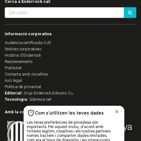
Cerca a Enderrock.cat:
Informació corporativa
Audiència certificada OJD
Notícies corporatives
Història d'Enderrock
Reconeixements
Publicitat
Contacta amb nosaltres
Avís legal
Política de privacitat
Editorial:
Grup Enderrock Edicions S.L.
Tecnologia:
Sobrevia.net
Amb la col·laboració de: