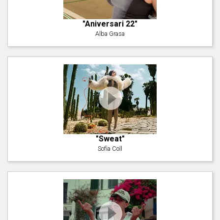
"Aniversari 22"
Alba Grasa
"Sweat"
Sofia Coll