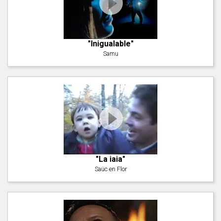
"Inigualable"
Samu
"La iaia"
Saüc en Flor