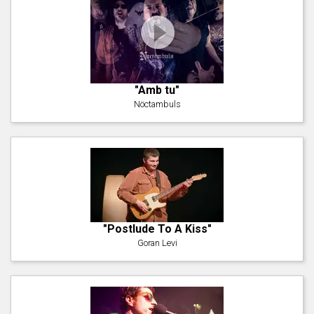
"Amb tu"
Nöctambuls
"Postlude To A Kiss"
Goran Levi