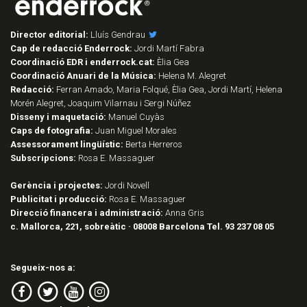
Director editorial:
Lluís Gendrau
Cap de redacció Enderrock:
Jordi Martí Fabra
Coordinació EDR i enderrock.cat:
Èlia Gea
Coordinació Anuari de la Música:
Helena M. Alegret
Redacció:
Ferran Amado, Maria Folqué, Èlia Gea, Jordi Martí, Helena
Morén Alegret, Joaquim Vilarnau i Sergi Núñez
Disseny i maquetació:
Manuel Cuyàs
Caps de fotografia:
Juan Miguel Morales
Assessorament lingüístic:
Berta Herreros
Subscripcions:
Rosa E. Massaguer
Gerència i projectes:
Jordi Novell
Publicitat i producció:
Rosa E. Massaguer
Direcció financera i administració:
Anna Gris
c. Mallorca, 221, sobreàtic · 08008 Barcelona Tel. 93 237 08 05
Segueix-nos a: