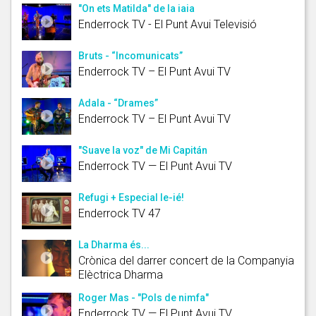
"On ets Matilda" de la iaia
Enderrock TV - El Punt Avui Televisió
Bruts - “Incomunicats”
Enderrock TV – El Punt Avui TV
Adala - “Drames”
Enderrock TV – El Punt Avui TV
"Suave la voz" de Mi Capitán
Enderrock TV — El Punt Avui TV
Refugi + Especial Ie-ié!
Enderrock TV 47
La Dharma és...
Crònica del darrer concert de la Companyia
Elèctrica Dharma
Roger Mas - "Pols de nimfa"
Enderrock TV — El Punt Avui TV