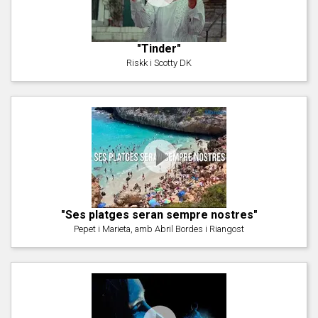
"Tinder"
Riskk i Scotty DK
"Ses platges seran sempre nostres"
Pepet i Marieta, amb Abril Bordes i Riangost