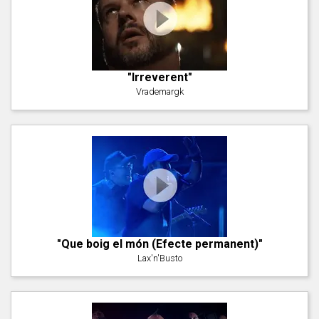
"Irreverent"
Vrademargk
"Que boig el món (Efecte permanent)"
Lax'n'Busto