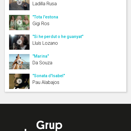
Ladilla Rusa
"Tota l'estona
Gigi Ros
"Si he perdut o he guanyat"
Lluís Lozano
"Marina"
Da Souza
"Sonata d'Isabel"
Pau Alabajos