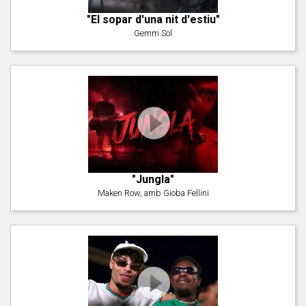
"El sopar d'una nit d'estiu"
Gemm Sol
"Jungla"
Maken Row, amb Gioba Fellini