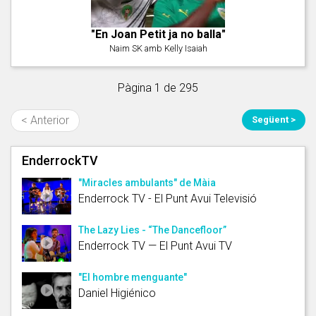
"En Joan Petit ja no balla"
Naim SK amb Kelly Isaiah
Pàgina 1 de 295
< Anterior
Següent >
EnderrockTV
"Miracles ambulants" de Màia
Enderrock TV - El Punt Avui Televisió
The Lazy Lies - “The Dancefloor”
Enderrock TV — El Punt Avui TV
"El hombre menguante"
Daniel Higiénico