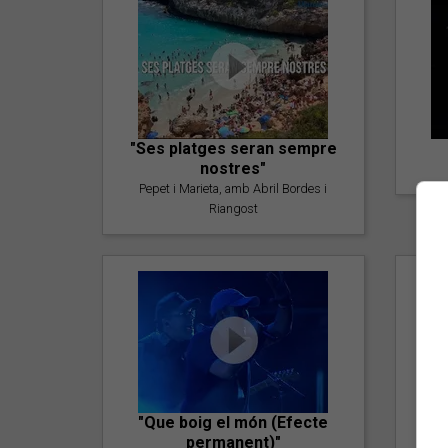
"Ses platges seran sempre
nostres"
Pepet i Marieta, amb Abril Bordes i
Riangost
"Que boig el món (Efecte
permanent)"