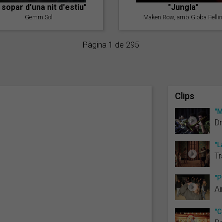
l sopar d'una nit d'estiu"
"Jungla"
Gemm Sol
Maken Row, amb Gioba Fellin
Pàgina 1 de 295
Clips
"M
D
"L
Tr
"P
A
"C