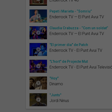
Enderrock TV 40
Pepet i Marieta - “Somriu”
Enderrock TV — El Punt Avui TV
Claudia Crabuzza - “Com un soldat”
Enderrock TV — El Punt Avui TV
"El primer dia" de Patch
Enderrock TV - El Punt Avui TV
"L'hort" de Projecte Mut
Enderrock TV - El Punt Avui Televisi
"Hoy"
Dinamo
"Junts"
Jordi Ninus