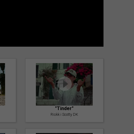
"Tinder"
Riskk i Scotty DK