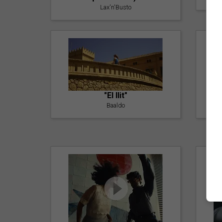
Lax'n'Busto
"El llit"
Baaldo