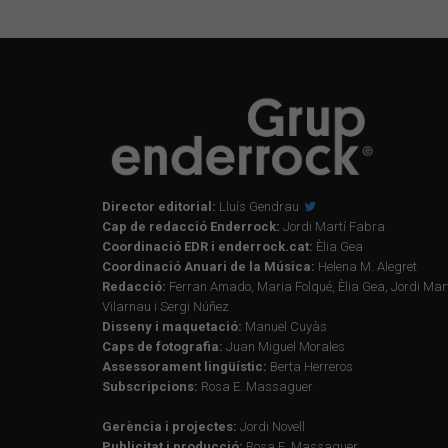
Director editorial:
Lluís Gendrau
Cap de redacció Enderrock:
Jordi Martí Fabra
Coordinació EDR i enderrock.cat:
Èlia Gea
Coordinació Anuari de la Música:
Helena M. Alegret
Redacció:
Ferran Amado, Maria Folqué, Èlia Gea, Jordi Mart
Vilarnau i Sergi Núñez
Disseny i maquetació:
Manuel Cuyàs
Caps de fotografia:
Juan Miguel Morales
Assessorament lingüístic:
Berta Herreros
Subscripcions:
Rosa E. Massaguer
Gerència i projectes:
Jordi Novell
Publicitat i producció:
Rosa E. Massaguer