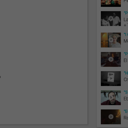
Pe
"P
L
+ 
"I
M
"P
El
"H
ó
C
"S
Eb
"E
R