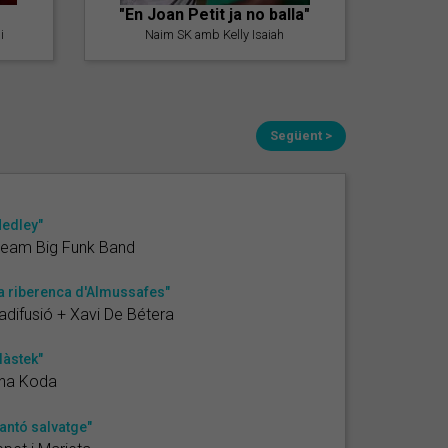
"En Joan Petit ja no balla"
i
Naim SK amb Kelly Isaiah
Següent >
edley"
ream Big Funk Band
a riberenca d'Almussafes"
adifusió + Xavi De Bétera
làstek"
ina Koda
antó salvatge"