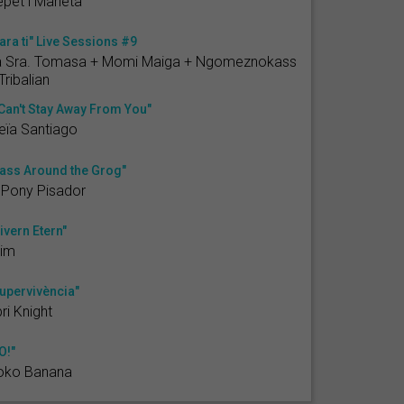
pet i Marieta
ara ti" Live Sessions #9
a Sra. Tomasa + Momi Maiga + Ngomeznokass
Tribalian
 Can't Stay Away From You"
eïa Santiago
ass Around the Grog"
 Pony Pisador
ivern Etern"
rim
upervivència"
ri Knight
O!"
oko Banana