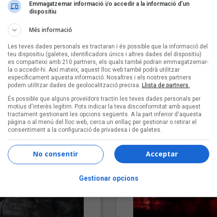
Emmagatzemar informació i/o accedir a la informació d’un
dispositiu
Més informació
Les teves dades personals es tractaran i és possible que la informació del
teu dispositiu (galetes, identificadors únics i altres dades del dispositiu)
es comparteixi amb 210 partners, els quals també podran emmagatzemar-
la o accedir-hi. Així mateix, aquest lloc web també podrà utilitzar
específicament aquesta informació. Nosaltres i els nostres partners
podem utilitzar dades de geolocalització precisa.
Llista de partners.
"Lo bueno y lo malo"
"Posidònia"
És possible que alguns proveïdors tractin les teves dades personals per
Carmen y María
Pep Álvarez amb Joan Muntan
motius d'interès legítim. Pots indicar la teva disconformitat amb aquest
(Xanguito)
tractament gestionant les opcions següents. A la part inferior d'aquesta
pàgina o al menú del lloc web, cerca un enllaç per gestionar o retirar el
consentiment a la configuració de privadesa i de galetes.
No consentir
Acceptar
Gestionar opcions