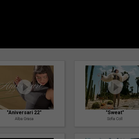
"Aniversari 22"
"Sweat"
Alba Grasa
Sofia Coll