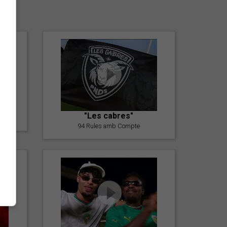
er
"Les cabres"
94 Rules amb Compte