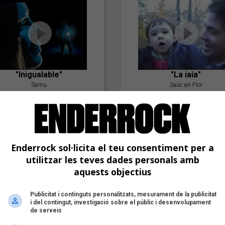
"Inigualable"
"La iaia"
Samu
Saüc en Flor
Enderrock sol·licita el teu consentiment per a
utilitzar les teves dades personals amb
aquests objectius
"Postlude To A Kiss"
Publicitat i continguts personalitzats, mesurament de la publicitat
i del contingut, investigació sobre el públic i desenvolupament
Goran Levi
de serveis
"Amb tu"
Nöctambuls