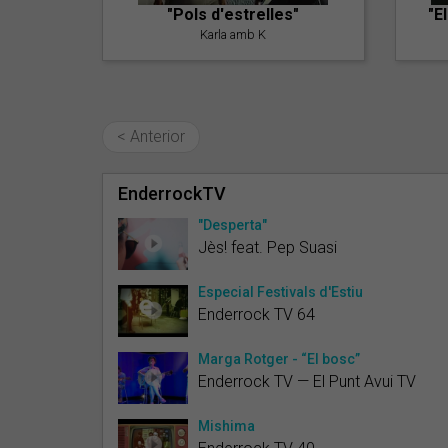
"Pols d'estrelles"
"E
Karla amb K
< Anterior
EnderrockTV
"Desperta"
Jès! feat. Pep Suasi
Especial Festivals d'Estiu
Enderrock TV 64
Marga Rotger - “El bosc”
Enderrock TV — El Punt Avui TV
Mishima