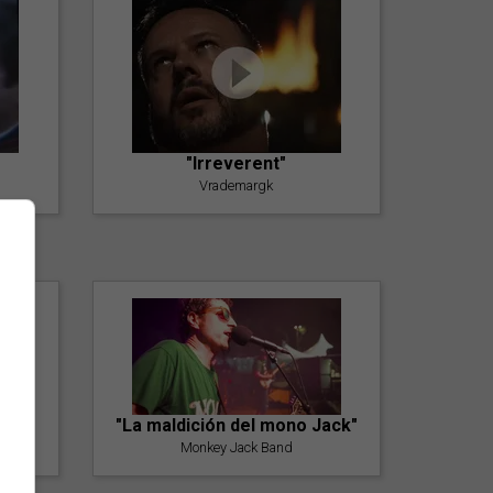
"Irreverent"
Vrademargk
"La maldición del mono Jack"
Monkey Jack Band