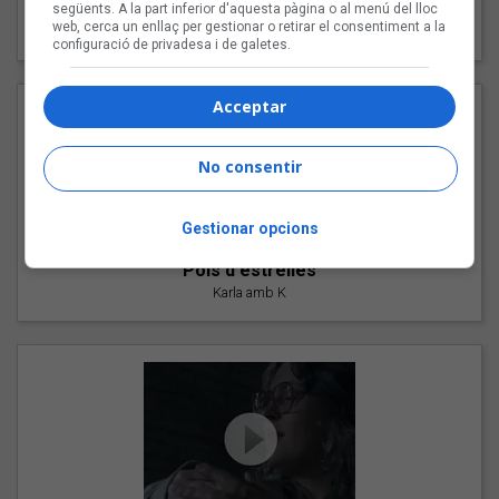
"Les cabres"
següents. A la part inferior d'aquesta pàgina o al menú del lloc
web, cerca un enllaç per gestionar o retirar el consentiment a la
94 Rules amb Compte
configuració de privadesa i de galetes.
Acceptar
No consentir
Gestionar opcions
"Pols d'estrelles"
Karla amb K