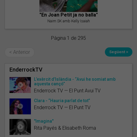
"En Joan Petit ja no balla"
Naim SK amb Kelly Isaiah
Pàgina 1 de 295
< Anterior
Següent >
EnderrockTV
L’exèrcit d’Islàndia - “Avui he somiat amb
aquesta cançó”
Enderrock TV — El Punt Avui TV
Clara - “Hauria parlat de tot”
Enderrock TV — El Punt TV
"Imagina"
Rita Payés & Elisabeth Roma