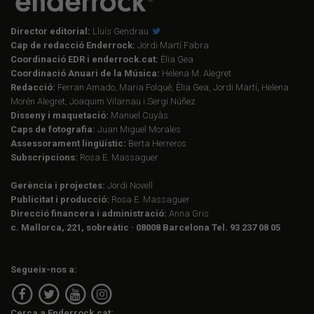
Director editorial:
Lluís Gendrau
Cap de redacció Enderrock:
Jordi Martí Fabra
Coordinació EDR i enderrock.cat:
Èlia Gea
Coordinació Anuari de la Música:
Helena M. Alegret
Redacció:
Ferran Amado, Maria Folqué, Èlia Gea, Jordi Martí, Helena
Morén Alegret, Joaquim Vilarnau i Sergi Núñez
Disseny i maquetació:
Manuel Cuyàs
Caps de fotografia:
Juan Miguel Morales
Assessorament lingüístic:
Berta Herreros
Subscripcions:
Rosa E. Massaguer
Gerència i projectes:
Jordi Novell
Publicitat i producció:
Rosa E. Massaguer
Direcció financera i administració:
Anna Gris
c. Mallorca, 221, sobreàtic · 08008 Barcelona Tel. 93 237 08 05
Segueix-nos a:
Cerca a Enderrock.cat: