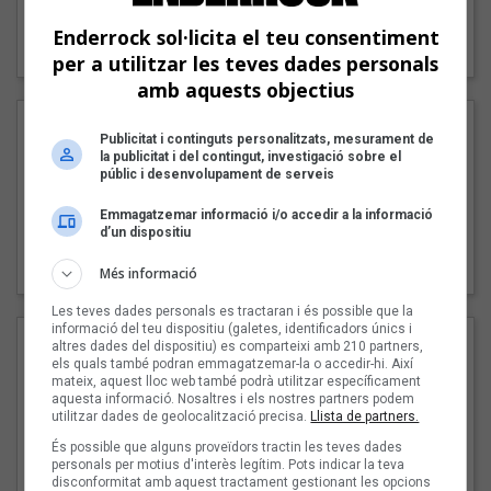
"Lo bueno y lo malo"
Enderrock sol·licita el teu consentiment
Carmen y María
per a utilitzar les teves dades personals
amb aquests objectius
Publicitat i continguts personalitzats, mesurament de
la publicitat i del contingut, investigació sobre el
públic i desenvolupament de serveis
Emmagatzemar informació i/o accedir a la informació
d’un dispositiu
"Posidònia"
Pep Álvarez amb Joan Muntaner (Xanguito)
Més informació
Les teves dades personals es tractaran i és possible que la
informació del teu dispositiu (galetes, identificadors únics i
altres dades del dispositiu) es comparteixi amb 210 partners,
els quals també podran emmagatzemar-la o accedir-hi. Així
mateix, aquest lloc web també podrà utilitzar específicament
aquesta informació. Nosaltres i els nostres partners podem
utilitzar dades de geolocalització precisa.
Llista de partners.
És possible que alguns proveïdors tractin les teves dades
personals per motius d'interès legítim. Pots indicar la teva
disconformitat amb aquest tractament gestionant les opcions