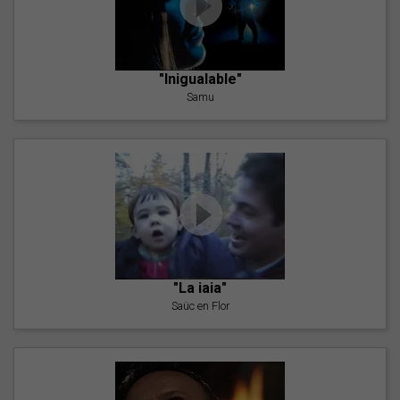
"Inigualable"
Samu
"La iaia"
Saüc en Flor