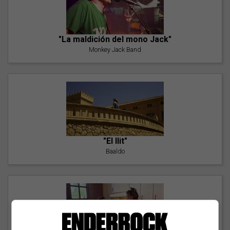
"La maldición del mono Jack"
Monkey Jack Band
"El llit"
Baaldo