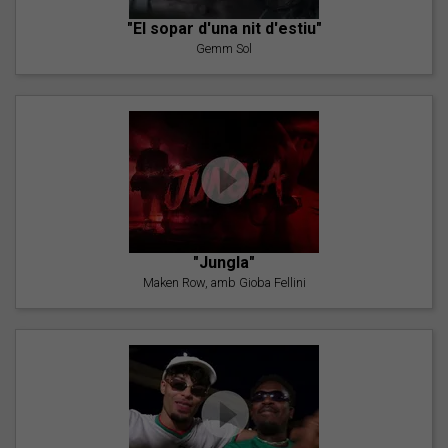
"El sopar d'una nit d'estiu"
Gemm Sol
"Jungla"
Maken Row, amb Gioba Fellini