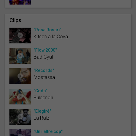
Clips
"Rosa Rosari"
Kitsch a la Cova
"Flow 2000"
Bad Gyal
"Records"
Mostassa
"Coda"
Fulcanelli
"Elegiré"
La Raíz
"Un i altre cop"