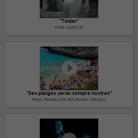
"Tinder"
Riskk i Scotty DK
"Ses platges seran sempre nostres"
Pepet i Marieta, amb Abril Bordes i Riangost