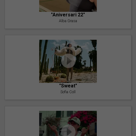
"Aniversari 22"
Alba Grasa
"Sweat"
Sofia Coll