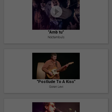
"Amb tu"
Nöctambuls
"Postlude To A Kiss"
Goran Levi