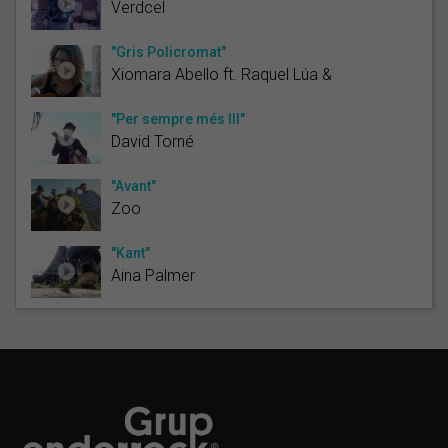
Verdcel
"Gris Policromat"
Xiomara Abello ft. Raquel Lúa &
"Per sempre més III"
David Torné
"Avant"
Zoo
"Kant"
Aina Palmer