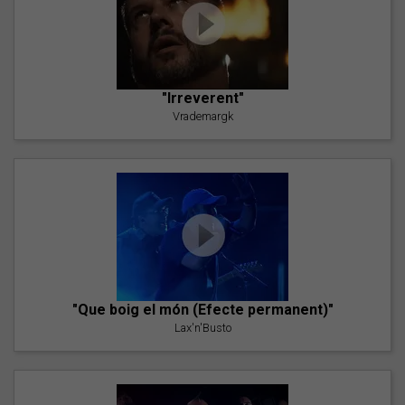
"Irreverent"
Vrademargk
"Que boig el món (Efecte permanent)"
Lax'n'Busto