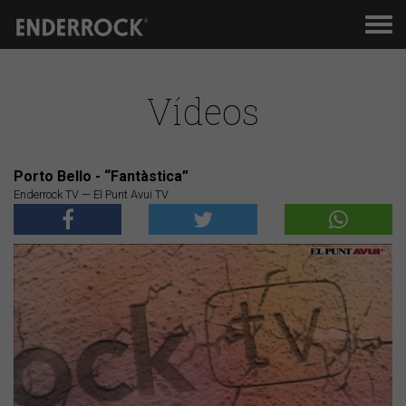
Men
de
nav
Vídeos
Porto Bello - “Fantàstica”
Enderrock TV — El Punt Avui TV