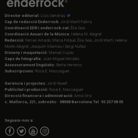
Director editorial:
Lluís Gendrau
Cap de redacció Enderrock:
Jordi Martí Fabra
Coordinació EDR i enderrock.cat:
Èlia Gea
Coordinació Anuari de la Música:
Helena M. Alegret
Redacció:
Ferran Amado, Maria Folqué, Èlia Gea, Jordi Martí, Helena
Morén Alegret, Joaquim Vilarnau i Sergi Núñez
Disseny i maquetació:
Manuel Cuyàs
Caps de fotografia:
Juan Miguel Morales
Assessorament lingüístic:
Berta Herreros
Subscripcions:
Rosa E. Massaguer
Gerència i projectes:
Jordi Novell
Publicitat i producció:
Rosa E. Massaguer
Direcció financera i administració:
Anna Gris
c. Mallorca, 221, sobreàtic · 08008 Barcelona Tel. 93 237 08 05
Segueix-nos a: