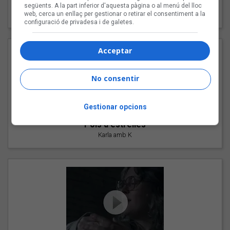
"Les cabres"
següents. A la part inferior d'aquesta pàgina o al menú del lloc
web, cerca un enllaç per gestionar o retirar el consentiment a la
94 Rules amb Compte
configuració de privadesa i de galetes.
Acceptar
No consentir
Gestionar opcions
"Pols d'estrelles"
Karla amb K