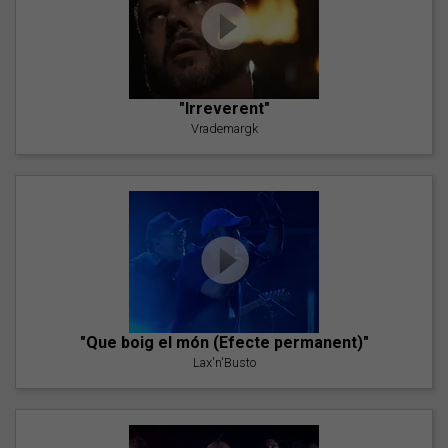
"Irreverent"
Vrademargk
"Que boig el món (Efecte permanent)"
Lax'n'Busto