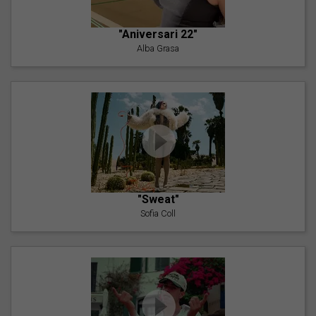
"Aniversari 22"
Alba Grasa
"Sweat"
Sofia Coll