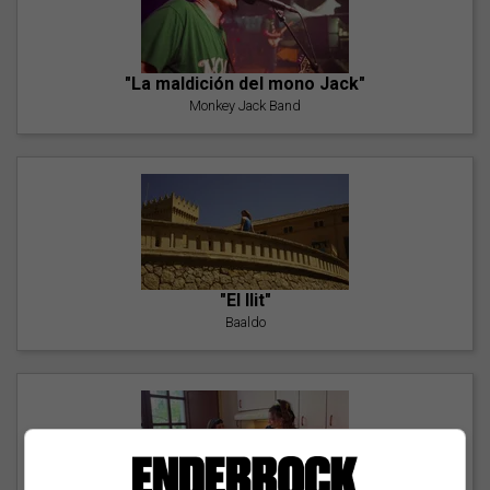
"La maldición del mono Jack"
Monkey Jack Band
"El llit"
Baaldo