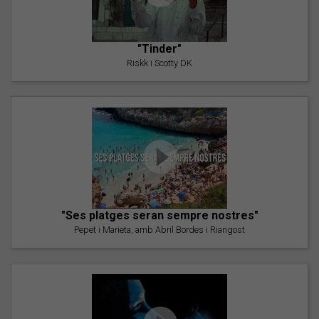
"Tinder"
Riskk i Scotty DK
"Ses platges seran sempre nostres"
Pepet i Marieta, amb Abril Bordes i Riangost