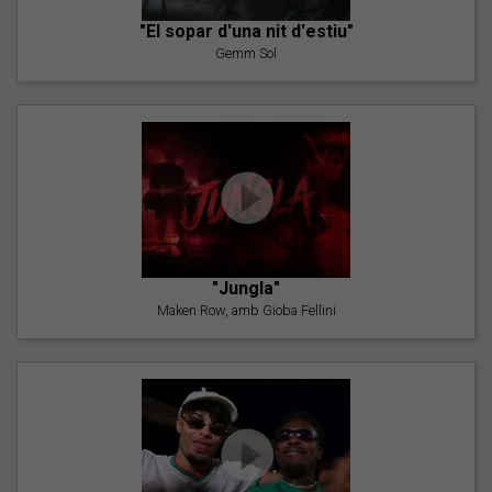
"El sopar d'una nit d'estiu"
Gemm Sol
"Jungla"
Maken Row, amb Gioba Fellini