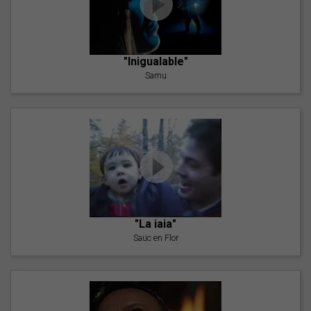
"Inigualable"
Samu
"La iaia"
Saüc en Flor