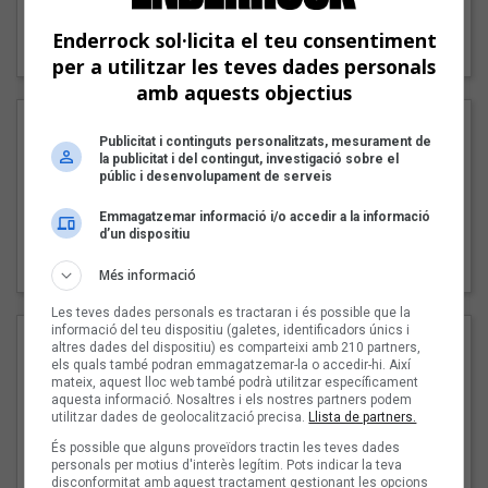
"Lo bueno y lo malo"
Enderrock sol·licita el teu consentiment
Carmen y María
per a utilitzar les teves dades personals
amb aquests objectius
Publicitat i continguts personalitzats, mesurament de
la publicitat i del contingut, investigació sobre el
públic i desenvolupament de serveis
Emmagatzemar informació i/o accedir a la informació
d’un dispositiu
"Posidònia"
Pep Álvarez amb Joan Muntaner (Xanguito)
Més informació
Les teves dades personals es tractaran i és possible que la
informació del teu dispositiu (galetes, identificadors únics i
altres dades del dispositiu) es comparteixi amb 210 partners,
els quals també podran emmagatzemar-la o accedir-hi. Així
mateix, aquest lloc web també podrà utilitzar específicament
aquesta informació. Nosaltres i els nostres partners podem
utilitzar dades de geolocalització precisa.
Llista de partners.
És possible que alguns proveïdors tractin les teves dades
personals per motius d'interès legítim. Pots indicar la teva
disconformitat amb aquest tractament gestionant les opcions