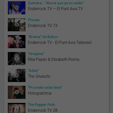
Guevara - “Ahora que ya no estás”
Enderrock TV — El Punt Avui TV
Plouen
Enderrock TV 73
"Brama" de Buhos
Enderrock TV - El Punt Avui Televisió
"Imagina"
Rita Payés & Elisabeth Roma
"Adéu"
The Gruixut's
"Prometo estar bien"
Hologramma
The Pepper Pots
Enderrock TV 28