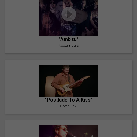
"Amb tu"
Nöctambuls
"Postlude To A Kiss"
Goran Levi