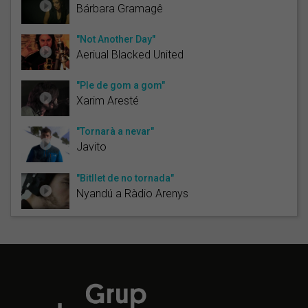
Bárbara Gramagê
"Not Another Day"
Aeriual Blacked United
"Ple de gom a gom"
Xarim Aresté
"Tornarà a nevar"
Javito
"Bitllet de no tornada"
Nyandú a Ràdio Arenys