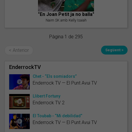
"En Joan Petit ja no balla"
Naim SK amb Kelly Isaiah
Pàgina 1 de 295
< Anterior
Següent >
EnderrockTV
Chet - “Els somiadors”
Enderrock TV — El Punt Avui TV
Llibert Fortuny
Enderrock TV 2
El Toubab - “Mi debilidad”
Enderrock TV — El Punt Avui TV