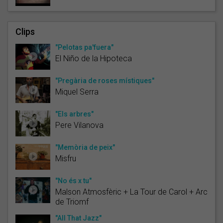
Clips
"Pelotas pa'fuera"
El Niño de la Hipoteca
"Pregària de roses místiques"
Miquel Serra
"Els arbres"
Pere Vilanova
"Memòria de peix"
Misfru
"No és x tu"
Malson Atmosfèric + La Tour de Carol + Arc
de Triomf
"All That Jazz"