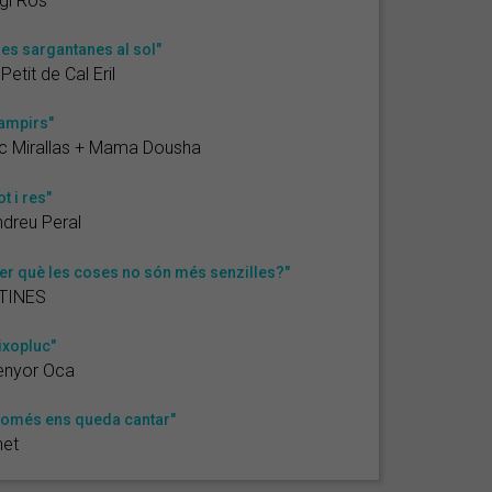
gi Ros
 les sargantanes al sol"
 Petit de Cal Eril
ampirs"
c Mirallas + Mama Dousha
ot i res"
dreu Peral
er què les coses no són més senzilles?"
TINES
ixopluc"
enyor Oca
omés ens queda cantar"
het