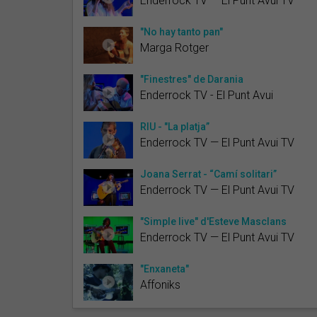
Enderrock TV — El Punt Avui TV
"No hay tanto pan"
Marga Rotger
"Finestres" de Darania
Enderrock TV - El Punt Avui
RIU - "La platja”
Enderrock TV — El Punt Avui TV
Joana Serrat - “Camí solitari”
Enderrock TV — El Punt Avui TV
"Simple live" d'Esteve Masclans
Enderrock TV — El Punt Avui TV
"Enxaneta"
Affoniks