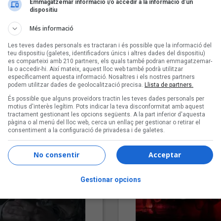
Emmagatzemar informació i/o accedir a la informació d’un
dispositiu
Més informació
Les teves dades personals es tractaran i és possible que la informació del
teu dispositiu (galetes, identificadors únics i altres dades del dispositiu)
es comparteixi amb 210 partners, els quals també podran emmagatzemar-
la o accedir-hi. Així mateix, aquest lloc web també podrà utilitzar
específicament aquesta informació. Nosaltres i els nostres partners
podem utilitzar dades de geolocalització precisa.
Llista de partners.
"Lo bueno y lo malo"
"Posidònia"
És possible que alguns proveïdors tractin les teves dades personals per
Carmen y María
Pep Álvarez amb Joan Muntan
motius d'interès legítim. Pots indicar la teva disconformitat amb aquest
tractament gestionant les opcions següents. A la part inferior d'aquesta
(Xanguito)
pàgina o al menú del lloc web, cerca un enllaç per gestionar o retirar el
consentiment a la configuració de privadesa i de galetes.
No consentir
Acceptar
Gestionar opcions