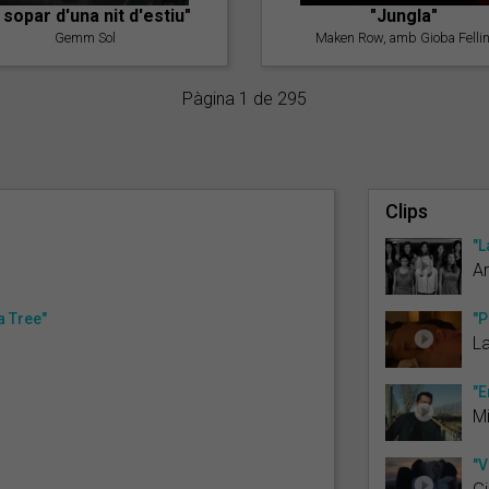
l sopar d'una nit d'estiu"
"Jungla"
Gemm Sol
Maken Row, amb Gioba Fellin
Pàgina 1 de 295
Clips
"L
Ar
a Tree"
"P
L
"E
Mi
"V