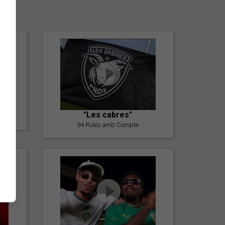
er
"Les cabres"
94 Rules amb Compte