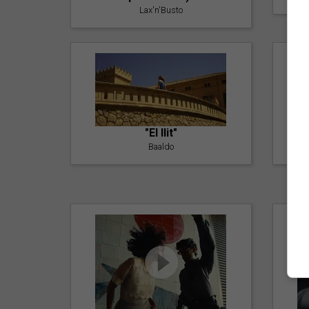
Lax'n'Busto
"El llit"
Baaldo