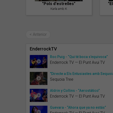
"Pols d'estrelles"
"E
Karla amb K
< Anterior
EnderrockTV
Roc Puig - “Qui té boca s’equivoca”
Enderrock TV — El Punt Avui TV
"Directe a Els Entusiastes amb Sequoi
Sequoia Tree
Aldrin y Collins - “Aerostático”
Enderrock TV — El Punt Avui TV
Guevara - “Ahora que ya no estás”