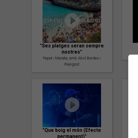
"Ses platges seran sempre
nostres"
Pepet i Marieta, amb Abril Bordes i
Riangost
"Que boig el món (Efecte
permanent)"