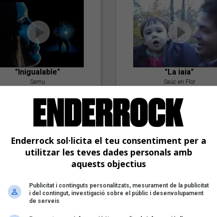
"Inigualable"
"La iaia"
Samu
Saüc en Flor
Enderrock sol·licita el teu consentiment per a
utilitzar les teves dades personals amb
aquests objectius
Publicitat i continguts personalitzats, mesurament de la publicitat
"Postlude To A Kiss"
i del contingut, investigació sobre el públic i desenvolupament
Goran Levi
de serveis
"Amb tu"
Nöctambuls