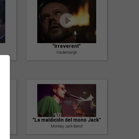
"Irreverent"
Vrademargk
"La maldición del mono Jack"
Monkey Jack Band