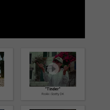
"Tinder"
Riskk i Scotty DK