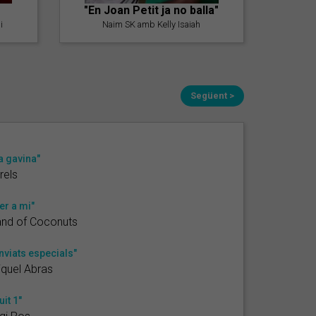
"En Joan Petit ja no balla"
i
Naim SK amb Kelly Isaiah
Següent >
a gavina"
rels
er a mi"
and of Coconuts
nviats especials"
quel Abras
uit 1"