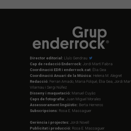
Director editorial:
Lluís Gendrau
Cap de redacció Enderrock:
Jordi Martí Fabra
Coordinació EDR i enderrock.cat:
Èlia Gea
Coordinació Anuari de la Música:
Helena M. Alegret
Redacció:
Ferran Amado, Maria Folqué, Èlia Gea, Jordi Mart
Vilarnau i Sergi Núñez
Disseny i maquetació:
Manuel Cuyàs
Caps de fotografia:
Juan Miguel Morales
Assessorament lingüístic:
Berta Herreros
Subscripcions:
Rosa E. Massaguer
Gerència i projectes:
Jordi Novell
Publicitat i producció:
Rosa E. Massaguer