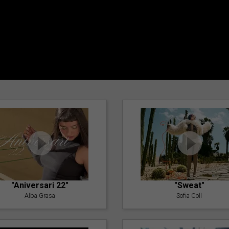
"Aniversari 22"
"Sweat"
Alba Grasa
Sofia Coll