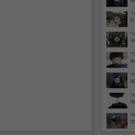
Gi
"I
El
"v
Vi
"T
An
"P
M
"A
S
"N
C