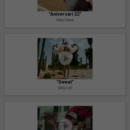
"Aniversari 22"
Alba Grasa
"Sweat"
Sofia Coll