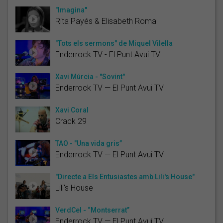
"Imagina"
Rita Payés & Elisabeth Roma
"Tots els sermons" de Miquel Vilella
Enderrock TV - El Punt Avui TV
Xavi Múrcia - "Sovint"
Enderrock TV — El Punt Avui TV
Xavi Coral
Crack 29
TAO - "Una vida gris”
Enderrock TV — El Punt Avui TV
"Directe a Els Entusiastes amb Lili's House"
Lili's House
VerdCel - “Montserrat”
Enderrock TV — El Punt Avui TV