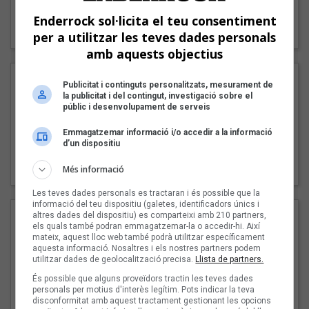
"Lo bueno y lo malo"
Enderrock sol·licita el teu consentiment
Carmen y María
per a utilitzar les teves dades personals
amb aquests objectius
Publicitat i continguts personalitzats, mesurament de
la publicitat i del contingut, investigació sobre el
públic i desenvolupament de serveis
Emmagatzemar informació i/o accedir a la informació
d’un dispositiu
"Posidònia"
Pep Álvarez amb Joan Muntaner (Xanguito)
Més informació
Les teves dades personals es tractaran i és possible que la
informació del teu dispositiu (galetes, identificadors únics i
altres dades del dispositiu) es comparteixi amb 210 partners,
els quals també podran emmagatzemar-la o accedir-hi. Així
mateix, aquest lloc web també podrà utilitzar específicament
aquesta informació. Nosaltres i els nostres partners podem
utilitzar dades de geolocalització precisa.
Llista de partners.
És possible que alguns proveïdors tractin les teves dades
personals per motius d'interès legítim. Pots indicar la teva
disconformitat amb aquest tractament gestionant les opcions