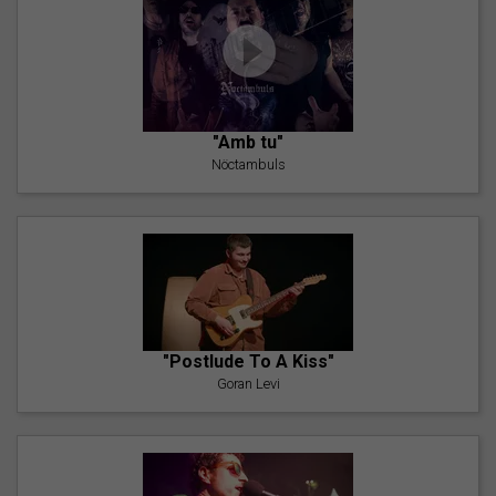
"Amb tu"
Nöctambuls
"Postlude To A Kiss"
Goran Levi