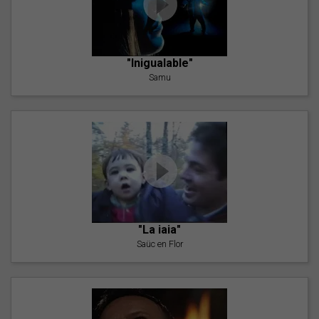
"Inigualable"
Samu
"La iaia"
Saüc en Flor