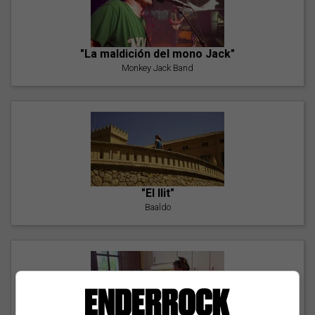
"La maldición del mono Jack"
Monkey Jack Band
"El llit"
Baaldo