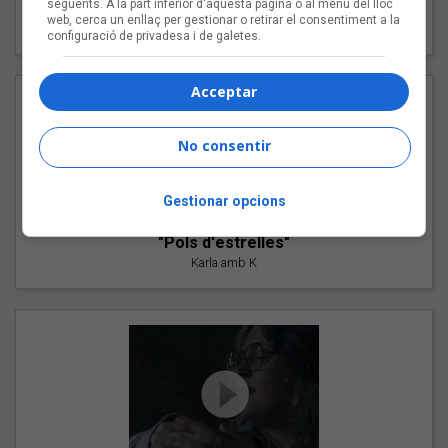
següents. A la part inferior d'aquesta pàgina o al menú del lloc
"Les cabres"
web, cerca un enllaç per gestionar o retirar el consentiment a la
94 Rules amb Compte
configuració de privadesa i de galetes.
Acceptar
No consentir
Gestionar opcions
"Pols d'estrelles"
Karla amb K