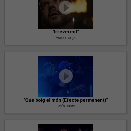
"Irreverent"
Vrademargk
"Que boig el món (Efecte permanent)"
Lax'n'Busto