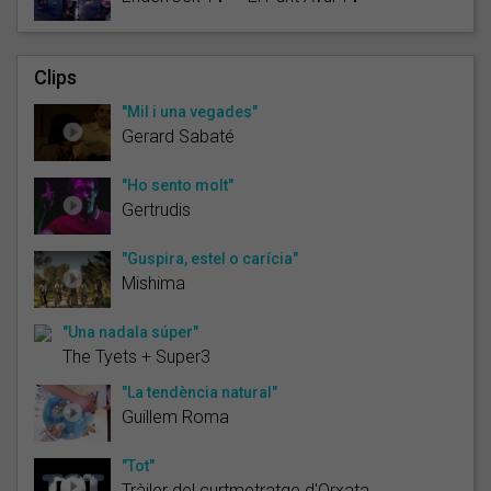
Clips
"Mil i una vegades"
Gerard Sabaté
"Ho sento molt"
Gertrudis
"Guspira, estel o carícia"
Mishima
"Una nadala súper"
The Tyets + Super3
"La tendència natural"
Guillem Roma
"Tot"
Tràiler del curtmetratge d'Orxata