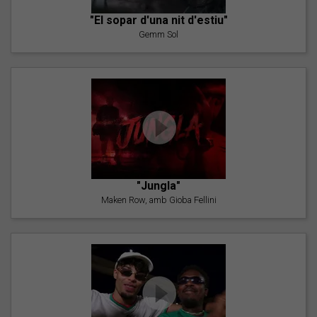
"El sopar d'una nit d'estiu"
Gemm Sol
"Jungla"
Maken Row, amb Gioba Fellini