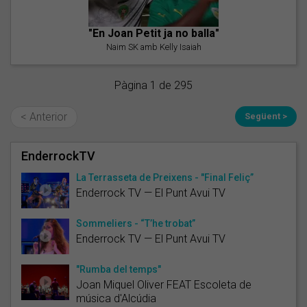
"En Joan Petit ja no balla"
Naim SK amb Kelly Isaiah
Pàgina 1 de 295
< Anterior
Següent >
EnderrockTV
La Terrasseta de Preixens - "Final Feliç”
Enderrock TV — El Punt Avui TV
Sommeliers - “T’he trobat”
Enderrock TV — El Punt Avui TV
"Rumba del temps"
Joan Miquel Oliver FEAT Escoleta de
música d'Alcúdia