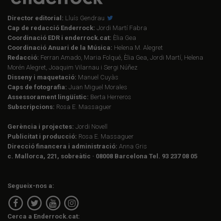
Director editorial:
Lluís Gendrau
Cap de redacció Enderrock:
Jordi Martí Fabra
Coordinació EDR i enderrock.cat:
Èlia Gea
Coordinació Anuari de la Música:
Helena M. Alegret
Redacció:
Ferran Amado, Maria Folqué, Èlia Gea, Jordi Martí, Helena
Morén Alegret, Joaquim Vilarnau i Sergi Núñez
Disseny i maquetació:
Manuel Cuyàs
Caps de fotografia:
Juan Miguel Morales
Assessorament lingüístic:
Berta Herreros
Subscripcions:
Rosa E. Massaguer
Gerència i projectes:
Jordi Novell
Publicitat i producció:
Rosa E. Massaguer
Direcció financera i administració:
Anna Gris
c. Mallorca, 221, sobreàtic · 08008 Barcelona Tel. 93 237 08 05
Segueix-nos a:
Cerca a Enderrock.cat: