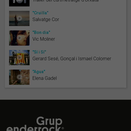
"Cruïlla"
Salvatge Cor
"Bon dia"
Vic Moliner
"Sí i Sí"
Gerard Sesé, Gonçal i Ismael Colomer
"Agua"
Elena Gadel