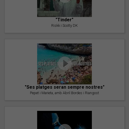
"Tinder"
Riskk i Scotty DK
"Ses platges seran sempre nostres"
Pepet i Marieta, amb Abril Bordes i Riangost