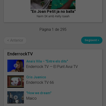
"En Joan Petit ja no balla"
Naim SK amb Kelly Isaiah
Pàgina 1 de 295
< Anterior
Següent >
EnderrockTV
Anaïs Vila – "Entre els dits"
Enderrock TV — El Punt Avui TV
Cris Juanico
Enderrock TV 66
"How we dream"
Maico