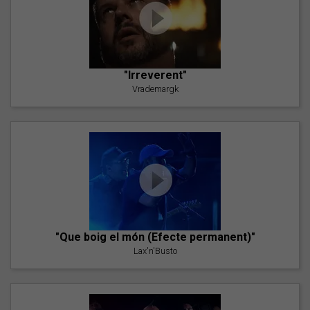
"Irreverent"
Vrademargk
"Que boig el món (Efecte permanent)"
Lax'n'Busto