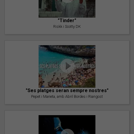
"Tinder"
Riskk i Scotty DK
"Ses platges seran sempre nostres"
Pepet i Marieta, amb Abril Bordes i Riangost