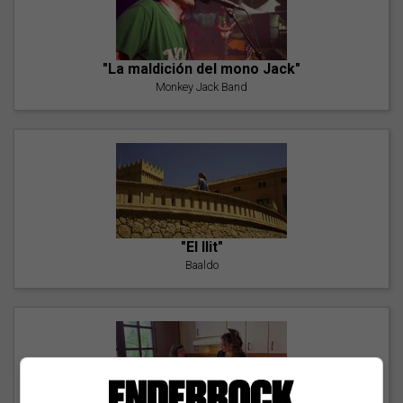
"La maldición del mono Jack"
Monkey Jack Band
"El llit"
Baaldo