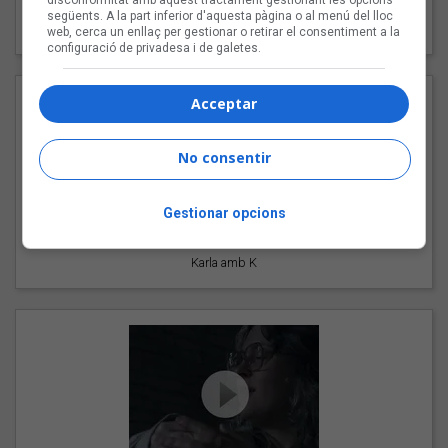
disconformitat amb aquest tractament gestionant les opcions
"Les cabres"
següents. A la part inferior d'aquesta pàgina o al menú del lloc
94 Rules amb Compte
web, cerca un enllaç per gestionar o retirar el consentiment a la
configuració de privadesa i de galetes.
Acceptar
No consentir
Gestionar opcions
"Pols d'estrelles"
Karla amb K