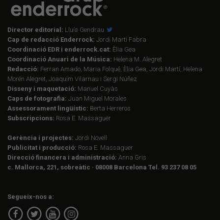
Director editorial:
Lluís Gendrau
Cap de redacció Enderrock:
Jordi Martí Fabra
Coordinació EDR i enderrock.cat:
Èlia Gea
Coordinació Anuari de la Música:
Helena M. Alegret
Redacció:
Ferran Amado, Maria Folqué, Èlia Gea, Jordi Martí, Helena
Morén Alegret, Joaquim Vilarnau i Sergi Núñez
Disseny i maquetació:
Manuel Cuyàs
Caps de fotografia:
Juan Miguel Morales
Assessorament lingüístic:
Berta Herreros
Subscripcions:
Rosa E. Massaguer
Gerència i projectes:
Jordi Novell
Publicitat i producció:
Rosa E. Massaguer
Direcció financera i administració:
Anna Gris
c. Mallorca, 221, sobreàtic · 08008 Barcelona Tel. 93 237 08 05
Segueix-nos a: