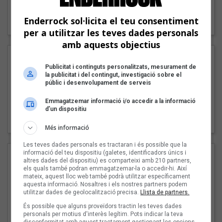
"Lo bueno y lo malo"
Enderrock sol·licita el teu consentiment
Carmen y María
per a utilitzar les teves dades personals
amb aquests objectius
Publicitat i continguts personalitzats, mesurament de
la publicitat i del contingut, investigació sobre el
públic i desenvolupament de serveis
Emmagatzemar informació i/o accedir a la informació
"Posidònia"
d’un dispositiu
Pep Álvarez amb Joan Muntaner (Xanguito)
Més informació
Les teves dades personals es tractaran i és possible que la
informació del teu dispositiu (galetes, identificadors únics i
altres dades del dispositiu) es comparteixi amb 210 partners,
els quals també podran emmagatzemar-la o accedir-hi. Així
mateix, aquest lloc web també podrà utilitzar específicament
aquesta informació. Nosaltres i els nostres partners podem
utilitzar dades de geolocalització precisa.
Llista de partners.
És possible que alguns proveïdors tractin les teves dades
personals per motius d'interès legítim. Pots indicar la teva