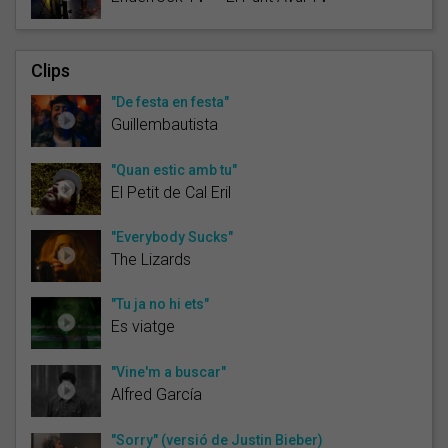
Clips
"De festa en festa"
Guillembautista
"Quan estic amb tu"
El Petit de Cal Eril
"Everybody Sucks"
The Lizards
"Tu ja no hi ets"
Es viatge
"Vine'm a buscar"
Alfred García
"Sorry" (versió de Justin Bieber)