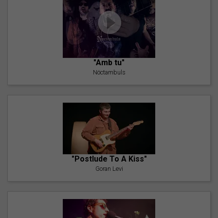
"Amb tu"
Nöctambuls
"Postlude To A Kiss"
Goran Levi