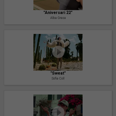
"Aniversari 22"
Alba Grasa
"Sweat"
Sofia Coll