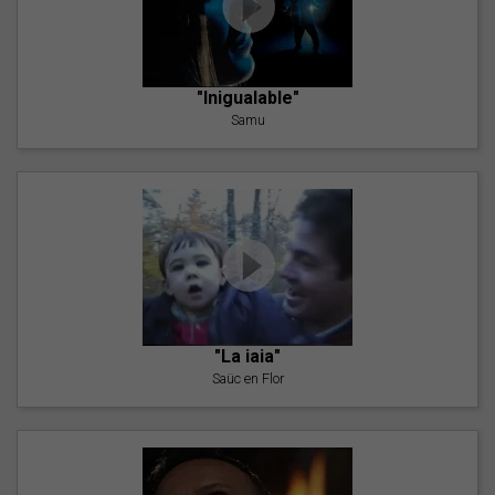
"Inigualable"
Samu
"La iaia"
Saüc en Flor