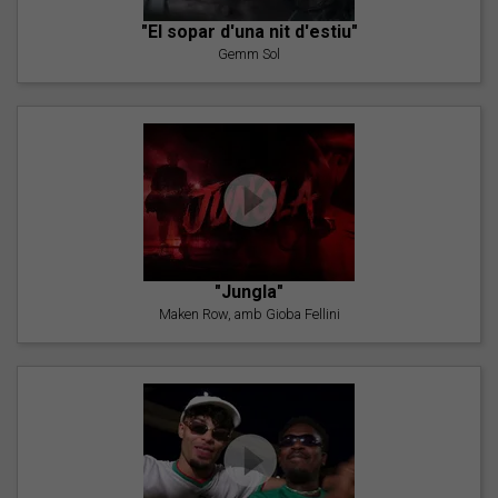
"El sopar d'una nit d'estiu"
Gemm Sol
"Jungla"
Maken Row, amb Gioba Fellini