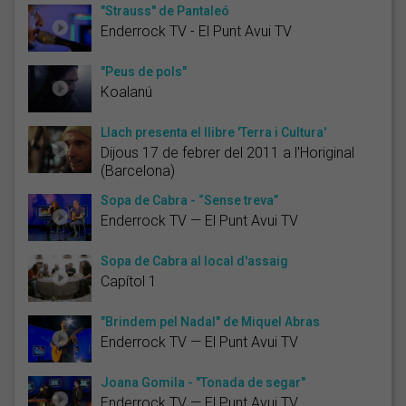
"Strauss" de Pantaleó
Enderrock TV - El Punt Avui TV
"Peus de pols"
Koalanú
Llach presenta el llibre 'Terra i Cultura'
Dijous 17 de febrer del 2011 a l'Horiginal
(Barcelona)
Sopa de Cabra - “Sense treva”
Enderrock TV — El Punt Avui TV
Sopa de Cabra al local d'assaig
Capítol 1
"Brindem pel Nadal" de Miquel Abras
Enderrock TV — El Punt Avui TV
Joana Gomila - "Tonada de segar"
Enderrock TV — El Punt Avui TV