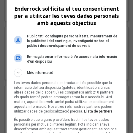
"Lo bueno y lo malo"
Enderrock sol·licita el teu consentiment
Carmen y María
per a utilitzar les teves dades personals
amb aquests objectius
Publicitat i continguts personalitzats, mesurament de
la publicitat i del contingut, investigació sobre el
públic i desenvolupament de serveis
Emmagatzemar informació i/o accedir a la informació
d’un dispositiu
"Posidònia"
Pep Álvarez amb Joan Muntaner (Xanguito)
Més informació
Les teves dades personals es tractaran i és possible que la
informació del teu dispositiu (galetes, identificadors únics i
altres dades del dispositiu) es comparteixi amb 210 partners,
els quals també podran emmagatzemar-la o accedir-hi. Així
mateix, aquest lloc web també podrà utilitzar específicament
aquesta informació. Nosaltres i els nostres partners podem
utilitzar dades de geolocalització precisa.
Llista de partners.
És possible que alguns proveïdors tractin les teves dades
personals per motius d'interès legítim. Pots indicar la teva
disconformitat amb aquest tractament gestionant les opcions