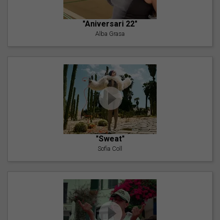
"Aniversari 22"
Alba Grasa
"Sweat"
Sofia Coll