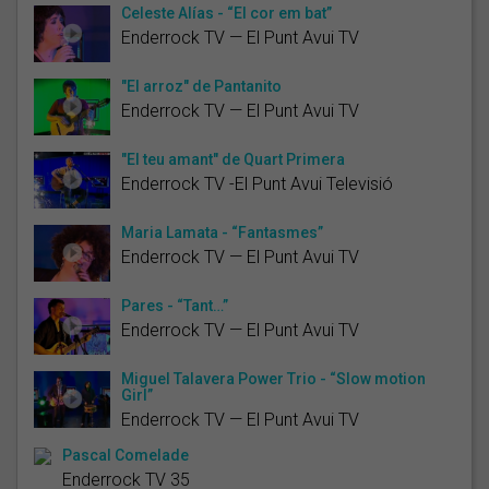
Celeste Alías - “El cor em bat”
Enderrock TV — El Punt Avui TV
"El arroz" de Pantanito
Enderrock TV — El Punt Avui TV
"El teu amant" de Quart Primera
Enderrock TV -El Punt Avui Televisió
Maria Lamata - “Fantasmes”
Enderrock TV — El Punt Avui TV
Pares - “Tant…”
Enderrock TV — El Punt Avui TV
Miguel Talavera Power Trio - “Slow motion
Girl”
Enderrock TV — El Punt Avui TV
Pascal Comelade
Enderrock TV 35