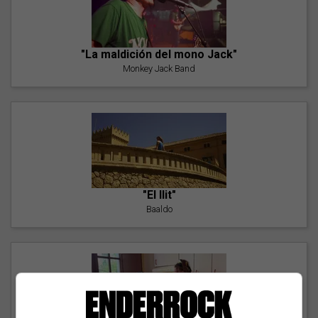
"La maldición del mono Jack"
Monkey Jack Band
"El llit"
Baaldo