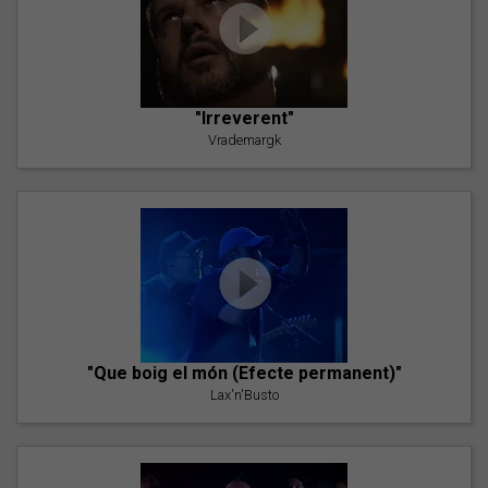
"Irreverent"
Vrademargk
"Que boig el món (Efecte permanent)"
Lax'n'Busto