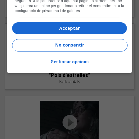
següents. A la part inferior d'aquesta pàgina o al menú del lloc
"Les cabres"
web, cerca un enllaç per gestionar o retirar el consentiment a la
94 Rules amb Compte
configuració de privadesa i de galetes.
Acceptar
No consentir
Gestionar opcions
"Pols d'estrelles"
Karla amb K