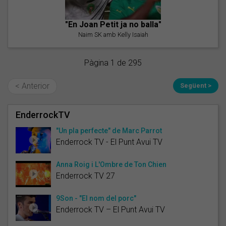
"En Joan Petit ja no balla"
Naim SK amb Kelly Isaiah
Pàgina 1 de 295
< Anterior
Següent >
EnderrockTV
"Un pla perfecte" de Marc Parrot
Enderrock TV - El Punt Avui TV
Anna Roig i L'Ombre de Ton Chien
Enderrock TV 27
9Son - "El nom del porc"
Enderrock TV – El Punt Avui TV