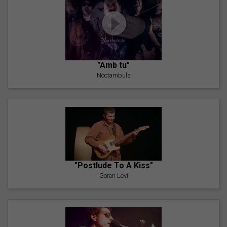
"Amb tu"
Nöctambuls
"Postlude To A Kiss"
Goran Levi