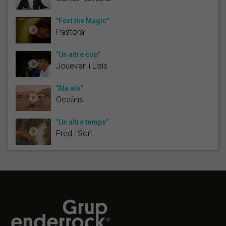
"Feel the Magic"
Pastora
"Un altre cop"
Joueven i Lisis
"Ale ale"
Oceäns
"Un altre temps"
Fred i Son