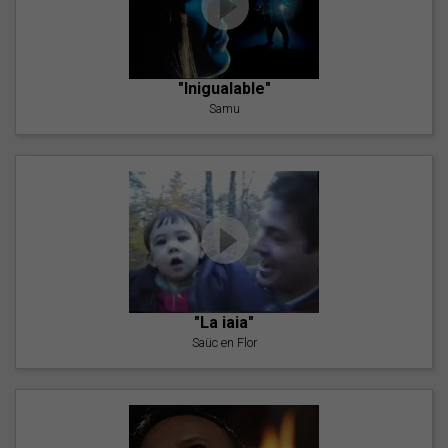
"Inigualable"
Samu
"La iaia"
Saüc en Flor