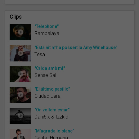
Clips
"Telephone"
Rambalaya
"Esta nit m'ha posseït la Amy Winehouse"
Tesa
"Crida amb mi"
Sense Sal
"El último pasillo"
Ciudad Jara
"On volíem estar"
Dani6ix & Izzkid
"M'agrada lo blanc"
Caritat Humana