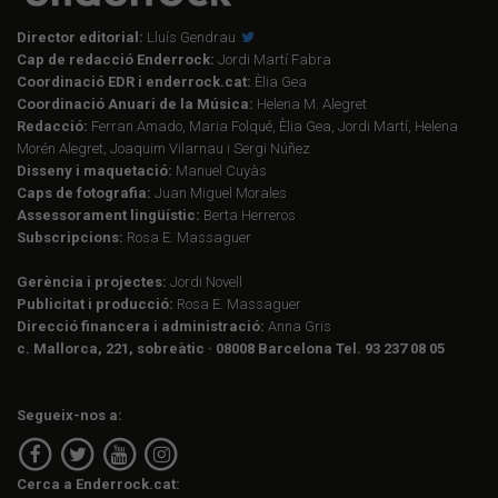
Director editorial:
Lluís Gendrau
Cap de redacció Enderrock:
Jordi Martí Fabra
Coordinació EDR i enderrock.cat:
Èlia Gea
Coordinació Anuari de la Música:
Helena M. Alegret
Redacció:
Ferran Amado, Maria Folqué, Èlia Gea, Jordi Martí, Helena
Morén Alegret, Joaquim Vilarnau i Sergi Núñez
Disseny i maquetació:
Manuel Cuyàs
Caps de fotografia:
Juan Miguel Morales
Assessorament lingüístic:
Berta Herreros
Subscripcions:
Rosa E. Massaguer
Gerència i projectes:
Jordi Novell
Publicitat i producció:
Rosa E. Massaguer
Direcció financera i administració:
Anna Gris
c. Mallorca, 221, sobreàtic · 08008 Barcelona Tel. 93 237 08 05
Segueix-nos a:
Cerca a Enderrock.cat: