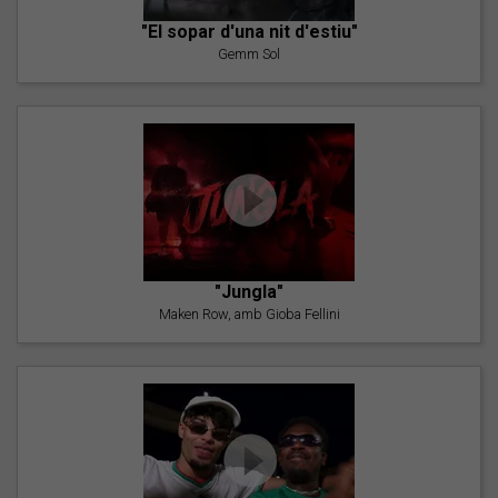
"El sopar d'una nit d'estiu"
Gemm Sol
"Jungla"
Maken Row, amb Gioba Fellini