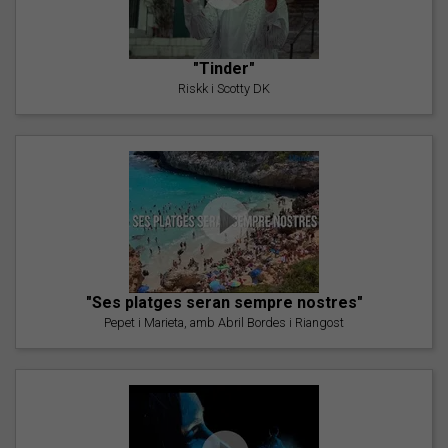
"Tinder"
Riskk i Scotty DK
"Ses platges seran sempre nostres"
Pepet i Marieta, amb Abril Bordes i Riangost