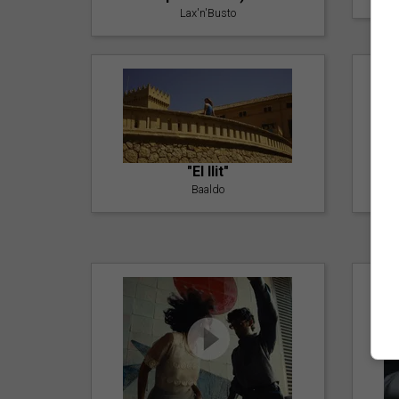
Lax'n'Busto
"El llit"
Baaldo