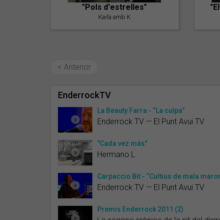
"Pols d'estrelles"
"E
Karla amb K
< Anterior
EnderrockTV
La Beauty Farra - “La culpa”
Enderrock TV — El Punt Avui TV
"Cada vez más"
Hermano L
Carpaccio Bit - “Cultius de mala maro
Enderrock TV — El Punt Avui TV
Premis Enderrock 2011 (2)