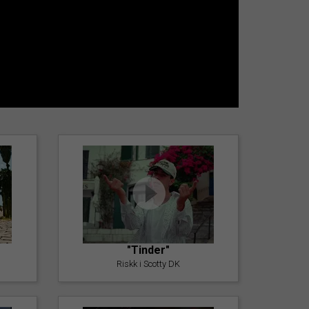
"Tinder"
Riskk i Scotty DK