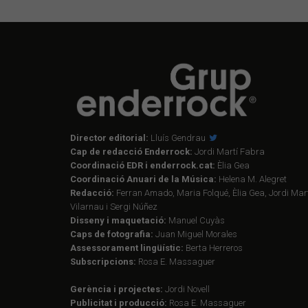
Director editorial:
Lluís Gendrau
Cap de redacció Enderrock:
Jordi Martí Fabra
Coordinació EDR i enderrock.cat:
Èlia Gea
Coordinació Anuari de la Música:
Helena M. Alegret
Redacció:
Ferran Amado, Maria Folqué, Èlia Gea, Jordi Mart
Vilarnau i Sergi Núñez
Disseny i maquetació:
Manuel Cuyàs
Caps de fotografia:
Juan Miguel Morales
Assessorament lingüístic:
Berta Herreros
Subscripcions:
Rosa E. Massaguer
Gerència i projectes:
Jordi Novell
Publicitat i producció:
Rosa E. Massaguer