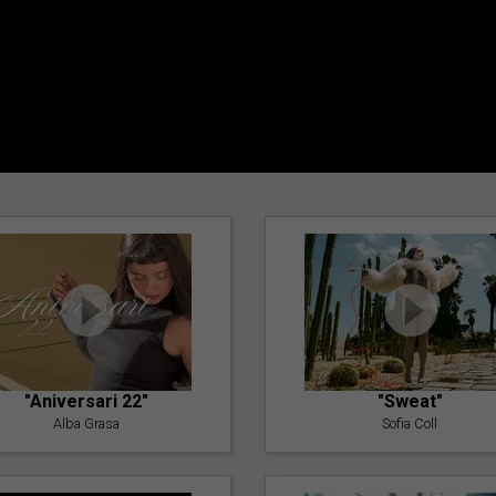
"Aniversari 22"
"Sweat"
Alba Grasa
Sofia Coll