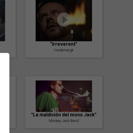
"Irreverent"
Vrademargk
"La maldición del mono Jack"
Monkey Jack Band