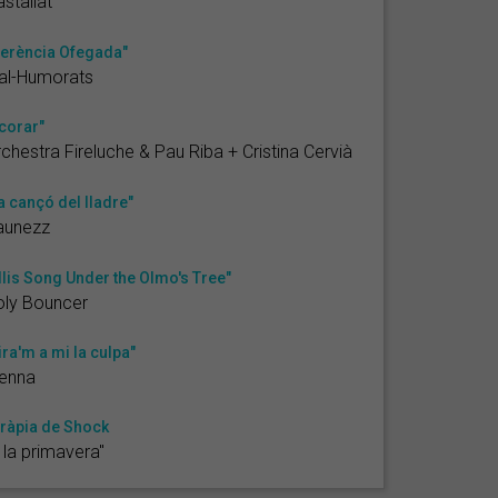
stallat
erència Ofegada"
al-Humorats
corar"
chestra Fireluche & Pau Riba + Cristina Cervià
a cançó del lladre"
aunezz
llis Song Under the Olmo's Tree"
oly Bouncer
ira'm a mi la culpa"
ienna
ràpia de Shock
 la primavera"