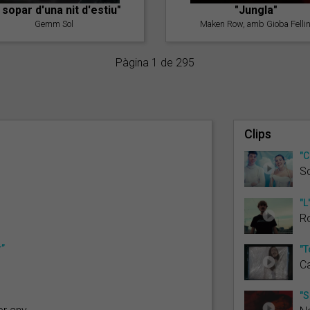
l sopar d'una nit d'estiu"
"Jungla"
Gemm Sol
Maken Row, amb Gioba Fellin
Pàgina 1 de 295
Clips
"C
Sc
"L
R
r”
"T
C
"S