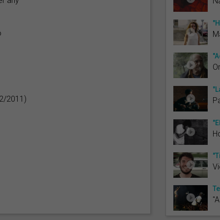
er any
Na
"H
ó
M
"A
Or
"L
02/2011)
P
"E
H
"T
V
Te
"A