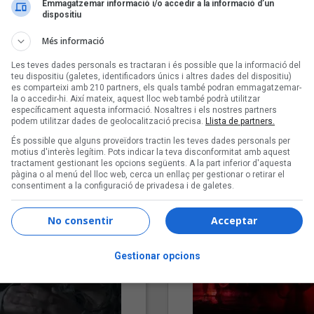
Emmagatzemar informació i/o accedir a la informació d’un
dispositiu
Més informació
Les teves dades personals es tractaran i és possible que la informació del
teu dispositiu (galetes, identificadors únics i altres dades del dispositiu)
es comparteixi amb 210 partners, els quals també podran emmagatzemar-
la o accedir-hi. Així mateix, aquest lloc web també podrà utilitzar
específicament aquesta informació. Nosaltres i els nostres partners
podem utilitzar dades de geolocalització precisa.
Llista de partners.
"Lo bueno y lo malo"
"Posidònia"
És possible que alguns proveïdors tractin les teves dades personals per
Carmen y María
Pep Álvarez amb Joan Muntan
motius d'interès legítim. Pots indicar la teva disconformitat amb aquest
(Xanguito)
tractament gestionant les opcions següents. A la part inferior d'aquesta
pàgina o al menú del lloc web, cerca un enllaç per gestionar o retirar el
consentiment a la configuració de privadesa i de galetes.
No consentir
Acceptar
Gestionar opcions