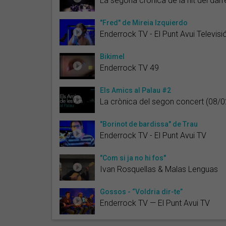
La segona crònica de la nit del darr
"Fred" de Mireia Izquierdo
Enderrock TV - El Punt Avui Televisi
Bikimel
Enderrock TV 49
Els Amics al Palau #2
La crònica del segon concert (08/
"Borinot de bardissa" de Trau
Enderrock TV - El Punt Avui TV
"Com si ja no hi fos"
Ivan Rosquellas & Malas Lenguas
Gossos - “Voldria dir-te”
Enderrock TV — El Punt Avui TV