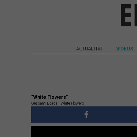
ACTUALITAT
VÍDEOS
"White Flowers"
Gessamí Boada - White Flowers