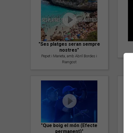
"Ses platges seran sempre
nostres"
Pepet i Marieta, amb Abril Bordes i
Riangost
"Que boig el món (Efecte
permanent)"