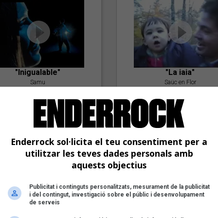
"Inigualable"
"La iaia"
Samu
Saüc en Flor
Enderrock sol·licita el teu consentiment per a
utilitzar les teves dades personals amb
aquests objectius
Publicitat i continguts personalitzats, mesurament de la publicitat
"Postlude To A Kiss"
i del contingut, investigació sobre el públic i desenvolupament
Goran Levi
de serveis
"Amb tu"
Nöctambuls