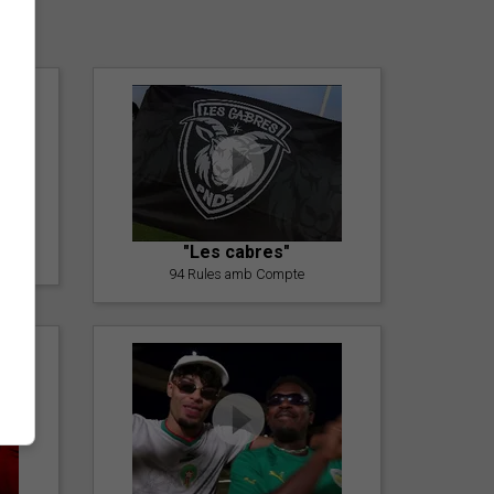
er
"Les cabres"
94 Rules amb Compte