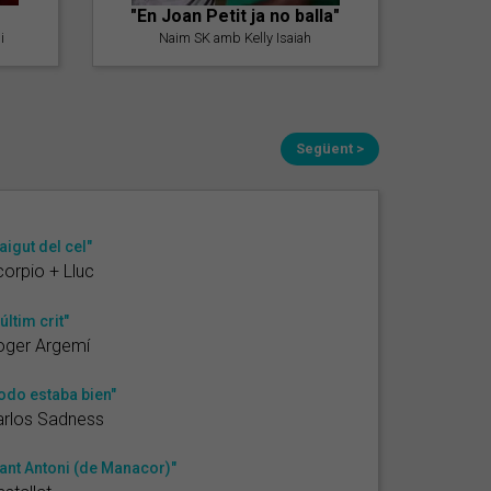
"En Joan Petit ja no balla"
i
Naim SK amb Kelly Isaiah
Següent >
aigut del cel"
orpio + Lluc
'últim crit"
oger Argemí
odo estaba bien"
arlos Sadness
ant Antoni (de Manacor)"