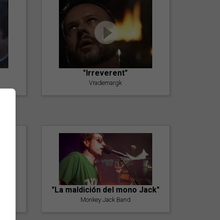
"Irreverent"
Vrademargk
"La maldición del mono Jack"
Monkey Jack Band