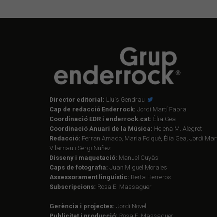
Director editorial:
Lluís Gendrau
Cap de redacció Enderrock:
Jordi Martí Fabra
Coordinació EDR i enderrock.cat:
Èlia Gea
Coordinació Anuari de la Música:
Helena M. Alegret
Redacció:
Ferran Amado, Maria Folqué, Èlia Gea, Jordi Mart
Vilarnau i Sergi Núñez
Disseny i maquetació:
Manuel Cuyàs
Caps de fotografia:
Juan Miguel Morales
Assessorament lingüístic:
Berta Herreros
Subscripcions:
Rosa E. Massaguer
Gerència i projectes:
Jordi Novell
Publicitat i producció:
Rosa E. Massaguer