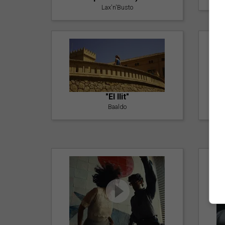
Lax'n'Busto
"El llit"
Baaldo