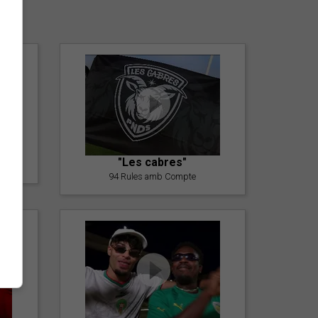
er
"Les cabres"
94 Rules amb Compte