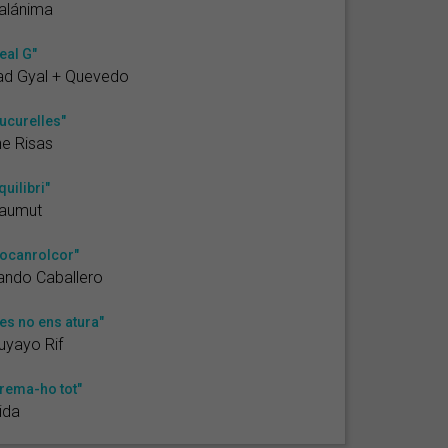
alánima
eal G"
ad Gyal + Quevedo
ucurelles"
e Risas
quilibri"
laumut
ocanrolcor"
ando Caballero
es no ens atura"
uyayo Rif
rema-ho tot"
ida