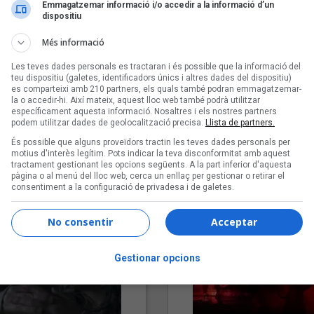
Emmagatzemar informació i/o accedir a la informació d’un
dispositiu
Més informació
Les teves dades personals es tractaran i és possible que la informació del
teu dispositiu (galetes, identificadors únics i altres dades del dispositiu)
es comparteixi amb 210 partners, els quals també podran emmagatzemar-
la o accedir-hi. Així mateix, aquest lloc web també podrà utilitzar
específicament aquesta informació. Nosaltres i els nostres partners
podem utilitzar dades de geolocalització precisa.
Llista de partners.
"Lo bueno y lo malo"
"Posidònia"
És possible que alguns proveïdors tractin les teves dades personals per
Carmen y María
Pep Álvarez amb Joan Muntan
motius d'interès legítim. Pots indicar la teva disconformitat amb aquest
(Xanguito)
tractament gestionant les opcions següents. A la part inferior d'aquesta
pàgina o al menú del lloc web, cerca un enllaç per gestionar o retirar el
consentiment a la configuració de privadesa i de galetes.
No consentir
Acceptar
Gestionar opcions