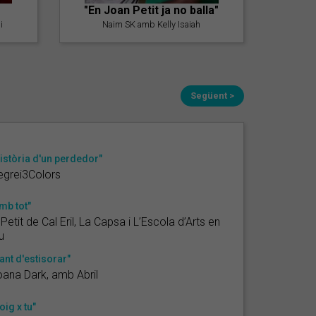
"En Joan Petit ja no balla"
i
Naim SK amb Kelly Isaiah
Següent >
istòria d'un perdedor"
egrei3Colors
mb tot"
 Petit de Cal Eril, La Capsa i L’Escola d’Arts en
u
ant d'estisorar"
ana Dark, amb Abril
oig x tu"