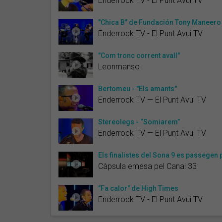
Enderrock TV - El Punt Avui TV
"Chica B" de Fundación Tony Maneero
Enderrock TV - El Punt Avui TV
"Com tronc corrent avall"
Leonmanso
Bertomeu - "Els amants"
Enderrock TV — El Punt Avui TV
Stereolegs - “Somiarem”
Enderrock TV — El Punt Avui TV
Els finalistes del Sona 9 es passegen p
Càpsula emesa pel Canal 33
"Fa calor" de High Times
Enderrock TV - El Punt Avui TV