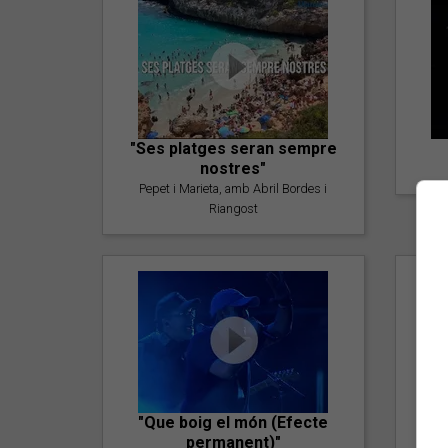
"Ses platges seran sempre
nostres"
Pepet i Marieta, amb Abril Bordes i
Riangost
"Que boig el món (Efecte
permanent)"