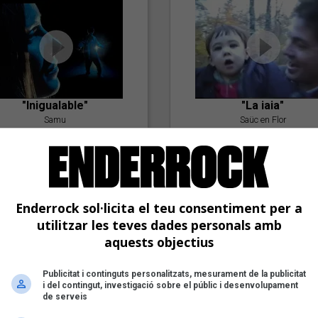
"Inigualable"
"La iaia"
Samu
Saüc en Flor
Enderrock sol·licita el teu consentiment per a
utilitzar les teves dades personals amb
aquests objectius
"Postlude To A Kiss"
Publicitat i continguts personalitzats, mesurament de la publicitat
i del contingut, investigació sobre el públic i desenvolupament
Goran Levi
de serveis
"Amb tu"
Nöctambuls