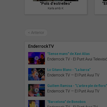
"Pols d'estrelles"
"E
Karla amb K
< Anterior
EnderrockTV
"Sense mans" de Xavi Alías
Enderrock TV - El Punt Avui Televisi
Lo Gitano Blanc - “La barca”
Enderrock TV — El Punt Avui TV
Guillem Ramisa - “L’arbre ple de flors”
Enderrock TV — El Punt Avui TV
"Barcelona" de Bonobos