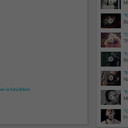
M
"R
B
"C
Th
"E
B
"R
N
er la Sala Bikini!
"R
M
"C
Fr