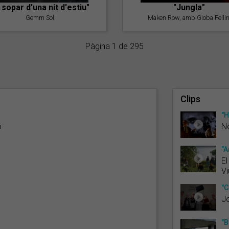
l sopar d'una nit d'estiu"
"Jungla"
Gemm Sol
Maken Row, amb Gioba Fellin
Pàgina 1 de 295
Clips
"H
ó
N
"A
El
Vi
"C
Jo
"B