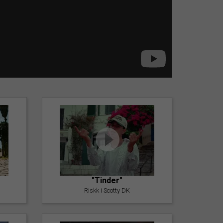
"Tinder"
Riskk i Scotty DK