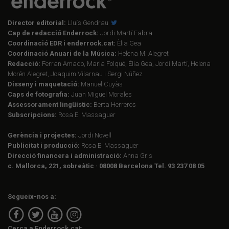
Director editorial:
Lluís Gendrau
Cap de redacció Enderrock:
Jordi Martí Fabra
Coordinació EDR i enderrock.cat:
Èlia Gea
Coordinació Anuari de la Música:
Helena M. Alegret
Redacció:
Ferran Amado, Maria Folqué, Èlia Gea, Jordi Martí, Helena
Morén Alegret, Joaquim Vilarnau i Sergi Núñez
Disseny i maquetació:
Manuel Cuyàs
Caps de fotografia:
Juan Miguel Morales
Assessorament lingüístic:
Berta Herreros
Subscripcions:
Rosa E. Massaguer
Gerència i projectes:
Jordi Novell
Publicitat i producció:
Rosa E. Massaguer
Direcció financera i administració:
Anna Gris
c. Mallorca, 221, sobreàtic · 08008 Barcelona Tel. 93 237 08 05
Segueix-nos a:
Cerca a Enderrock.cat: