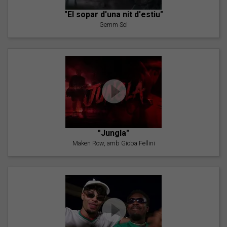
"El sopar d'una nit d'estiu"
Gemm Sol
"Jungla"
Maken Row, amb Gioba Fellini