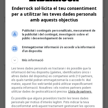
"Lo bueno y lo malo"
Enderrock sol·licita el teu consentiment
Carmen y María
per a utilitzar les teves dades personals
amb aquests objectius
Publicitat i continguts personalitzats, mesurament de
la publicitat i del contingut, investigació sobre el
públic i desenvolupament de serveis
Emmagatzemar informació i/o accedir a la informació
d’un dispositiu
"Posidònia"
Pep Álvarez amb Joan Muntaner (Xanguito)
Més informació
Les teves dades personals es tractaran i és possible que la
informació del teu dispositiu (galetes, identificadors únics i
altres dades del dispositiu) es comparteixi amb 210 partners,
els quals també podran emmagatzemar-la o accedir-hi. Així
mateix, aquest lloc web també podrà utilitzar específicament
aquesta informació. Nosaltres i els nostres partners podem
utilitzar dades de geolocalització precisa.
Llista de partners.
És possible que alguns proveïdors tractin les teves dades
personals per motius d'interès legítim. Pots indicar la teva
disconformitat amb aquest tractament gestionant les opcions