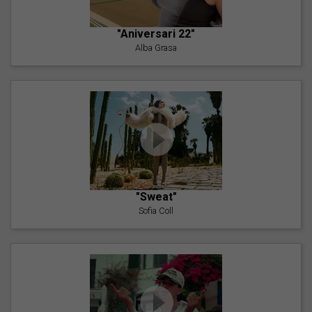
"Aniversari 22"
Alba Grasa
"Sweat"
Sofia Coll