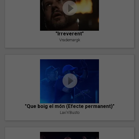
"Irreverent"
Vrademargk
"Que boig el món (Efecte permanent)"
Lax'n'Busto