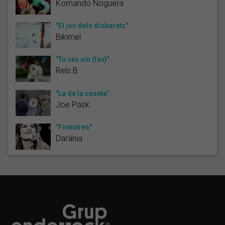
Komando Noguera
"El joc dels disbarats"
Bikimel
"Tu vas sin (fav)"
Rels B
"La de la caseta"
Joe Pask
"Finestres"
Darània