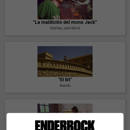
"La maldición del mono Jack"
Monkey Jack Band
"El llit"
Baaldo