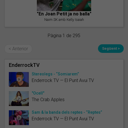
"En Joan Petit ja no balla"
Naim SK amb Kelly Isaiah
Pàgina 1 de 295
< Anterior
Següent >
EnderrockTV
Stereolegs - “Somiarem”
Enderrock TV — El Punt Avui TV
"Ocell"
The Crab Apples
Sam & la banda dels reptes - “Reptes”
Enderrock TV — El Punt Avui TV