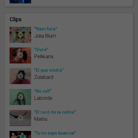
Clips
"'Nem fora"
Júlia Blum
"Viure"
Pellikana
"El que vindrà"
Zulabard
"No vull"
Laborde
"El racó de la calma"
Matriu
"Tu no saps kuan val"