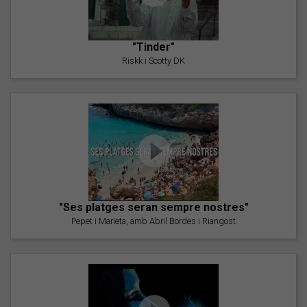
"Tinder"
Riskk i Scotty DK
"Ses platges seran sempre nostres"
Pepet i Marieta, amb Abril Bordes i Riangost