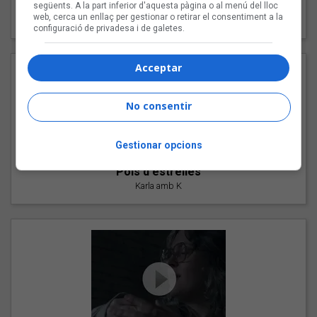
"Les cabres"
següents. A la part inferior d'aquesta pàgina o al menú del lloc
web, cerca un enllaç per gestionar o retirar el consentiment a la
94 Rules amb Compte
configuració de privadesa i de galetes.
Acceptar
No consentir
Gestionar opcions
"Pols d'estrelles"
Karla amb K