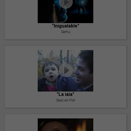
"Inigualable"
Samu
"La iaia"
Saüc en Flor