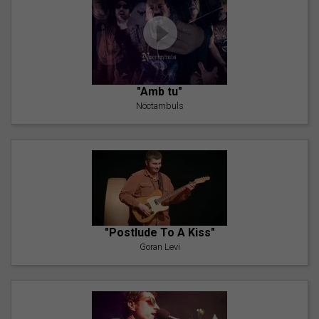
"Amb tu"
Nöctambuls
"Postlude To A Kiss"
Goran Levi