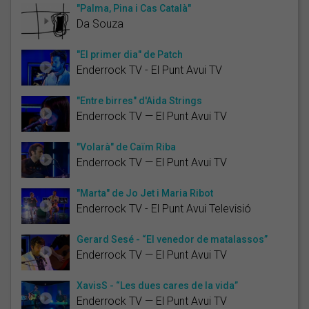
"Palma, Pina i Cas Català"
Da Souza
"El primer dia" de Patch
Enderrock TV - El Punt Avui TV
"Entre birres" d'Aida Strings
Enderrock TV — El Punt Avui TV
"Volarà" de Caïm Riba
Enderrock TV — El Punt Avui TV
"Marta" de Jo Jet i Maria Ribot
Enderrock TV - El Punt Avui Televisió
Gerard Sesé - “El venedor de matalassos”
Enderrock TV — El Punt Avui TV
XavisS - “Les dues cares de la vida”
Enderrock TV — El Punt Avui TV