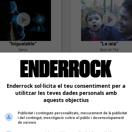
"Inigualable"
"La iaia"
Samu
Saüc en Flor
Enderrock sol·licita el teu consentiment per a
utilitzar les teves dades personals amb
aquests objectius
Publicitat i continguts personalitzats, mesurament de la publicitat
"Postlude To A Kiss"
i del contingut, investigació sobre el públic i desenvolupament
Goran Levi
de serveis
"Amb tu"
Nöctambuls