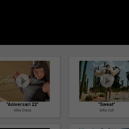
"Aniversari 22"
"Sweat"
Alba Grasa
Sofia Coll