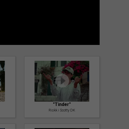
"Tinder"
Riskk i Scotty DK