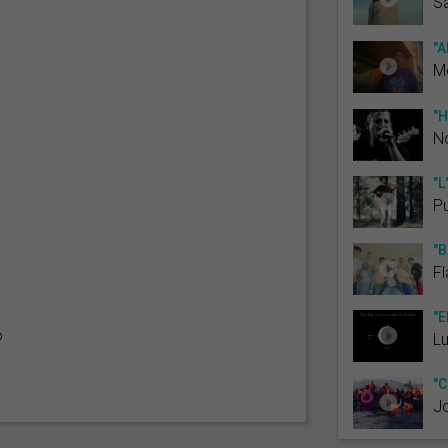
Sa
"A
M
"H
N
"L
P
"B
F
"E
ó
Lu
"C
J