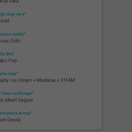
nta Salut
lgo muy raro"
orad
emos vuelto"
ovus Ordo
'Ós Bru"
ulpo Pop
ona vida"
lashy Ice Cream + Mushkaa + 31FAM
l Cielo se Rompe"
is Albert Segura
om plora el mar"
oan Dausà