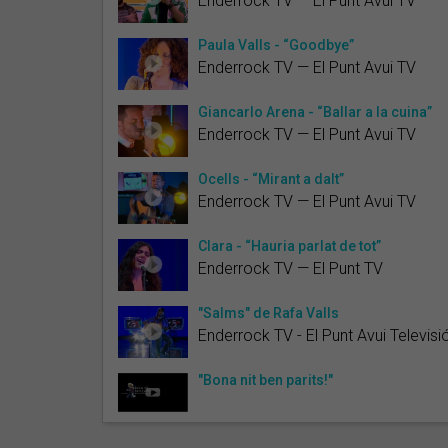
Enderrock TV — El Punt Avui TV
Paula Valls - “Goodbye”
Enderrock TV — El Punt Avui TV
Giancarlo Arena - “Ballar a la cuina”
Enderrock TV — El Punt Avui TV
Ocells - “Mirant a dalt”
Enderrock TV — El Punt Avui TV
Clara - “Hauria parlat de tot”
Enderrock TV — El Punt TV
"Salms" de Rafa Valls
Enderrock TV - El Punt Avui Televisi
"Bona nit ben parits!"