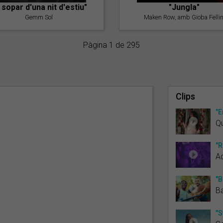
l sopar d'una nit d'estiu"
"Jungla"
Gemm Sol
Maken Row, amb Gioba Fellin
Pàgina 1 de 295
Clips
"E
Qu
"R
Ad
"B
Ba
"S