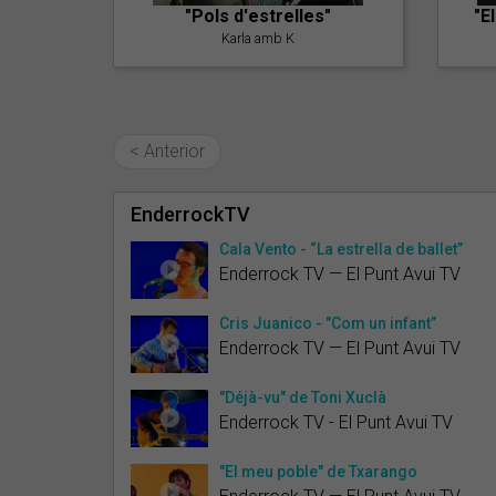
"Pols d'estrelles"
"E
Karla amb K
< Anterior
EnderrockTV
Cala Vento - “La estrella de ballet”
Enderrock TV — El Punt Avui TV
Cris Juanico - "Com un infant”
Enderrock TV — El Punt Avui TV
"Déjà-vu" de Toni Xuclà
Enderrock TV - El Punt Avui TV
"El meu poble" de Txarango