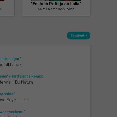
"En Joan Petit ja no balla"
i
Naim SK amb Kelly Isaiah
Següent >
n otro lugar"
eralt Lahoz
eina" (Hard Dance Remix)
elyne + DJ Natura
arretina"
ya Baye + Leïti
weet weekend"