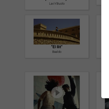
Lax'n'Busto
"El llit"
Baaldo