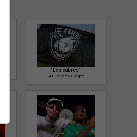
er
"Les cabres"
94 Rules amb Compte