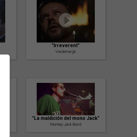
"Irreverent"
Vrademargk
"La maldición del mono Jack"
Monkey Jack Band