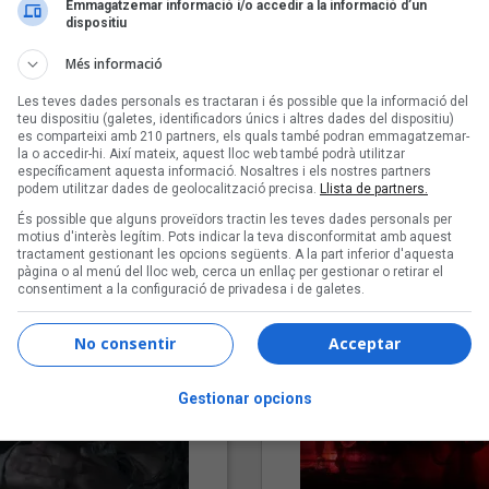
Emmagatzemar informació i/o accedir a la informació d’un
dispositiu
Més informació
Les teves dades personals es tractaran i és possible que la informació del
teu dispositiu (galetes, identificadors únics i altres dades del dispositiu)
es comparteixi amb 210 partners, els quals també podran emmagatzemar-
la o accedir-hi. Així mateix, aquest lloc web també podrà utilitzar
específicament aquesta informació. Nosaltres i els nostres partners
podem utilitzar dades de geolocalització precisa.
Llista de partners.
"Lo bueno y lo malo"
"Posidònia"
És possible que alguns proveïdors tractin les teves dades personals per
Carmen y María
Pep Álvarez amb Joan Muntan
motius d'interès legítim. Pots indicar la teva disconformitat amb aquest
(Xanguito)
tractament gestionant les opcions següents. A la part inferior d'aquesta
pàgina o al menú del lloc web, cerca un enllaç per gestionar o retirar el
consentiment a la configuració de privadesa i de galetes.
No consentir
Acceptar
Gestionar opcions