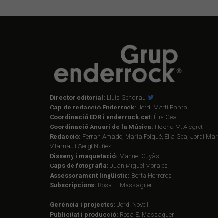
Director editorial:
Lluís Gendrau
Cap de redacció Enderrock:
Jordi Martí Fabra
Coordinació EDR i enderrock.cat:
Èlia Gea
Coordinació Anuari de la Música:
Helena M. Alegret
Redacció:
Ferran Amado, Maria Folqué, Èlia Gea, Jordi Mart
Vilarnau i Sergi Núñez
Disseny i maquetació:
Manuel Cuyàs
Caps de fotografia:
Juan Miguel Morales
Assessorament lingüístic:
Berta Herreros
Subscripcions:
Rosa E. Massaguer
Gerència i projectes:
Jordi Novell
Publicitat i producció:
Rosa E. Massaguer