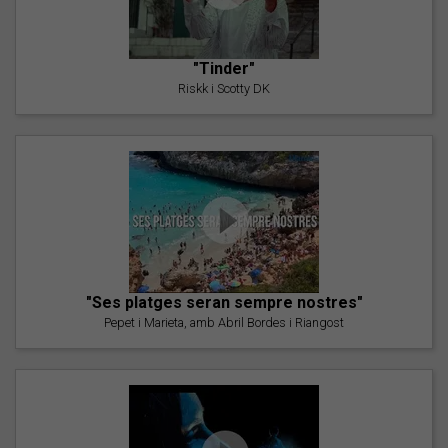
"Tinder"
Riskk i Scotty DK
"Ses platges seran sempre nostres"
Pepet i Marieta, amb Abril Bordes i Riangost