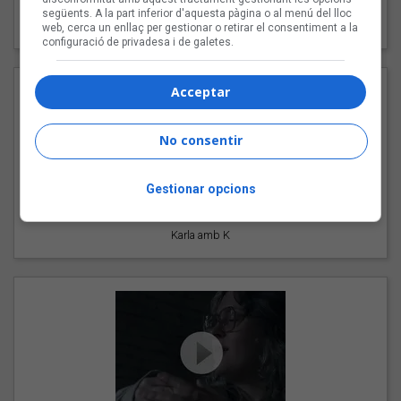
"Les cabres"
següents. A la part inferior d'aquesta pàgina o al menú del lloc
94 Rules amb Compte
web, cerca un enllaç per gestionar o retirar el consentiment a la
configuració de privadesa i de galetes.
Acceptar
No consentir
Gestionar opcions
"Pols d'estrelles"
Karla amb K