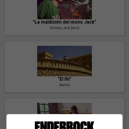
"La maldición del mono Jack"
Monkey Jack Band
"El llit"
Baaldo