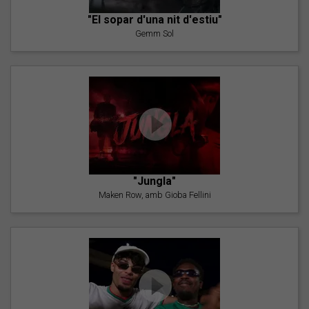
"El sopar d'una nit d'estiu"
Gemm Sol
"Jungla"
Maken Row, amb Gioba Fellini