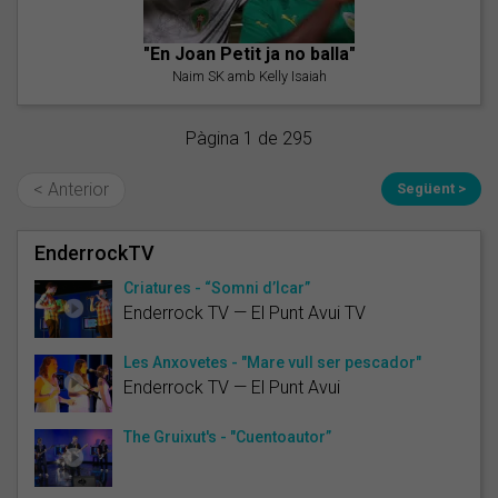
"En Joan Petit ja no balla"
Naim SK amb Kelly Isaiah
Pàgina 1 de 295
< Anterior
Següent >
EnderrockTV
Criatures - “Somni d’Ícar”
Enderrock TV — El Punt Avui TV
Les Anxovetes - "Mare vull ser pescador"
Enderrock TV — El Punt Avui
The Gruixut's - "Cuentoautor”