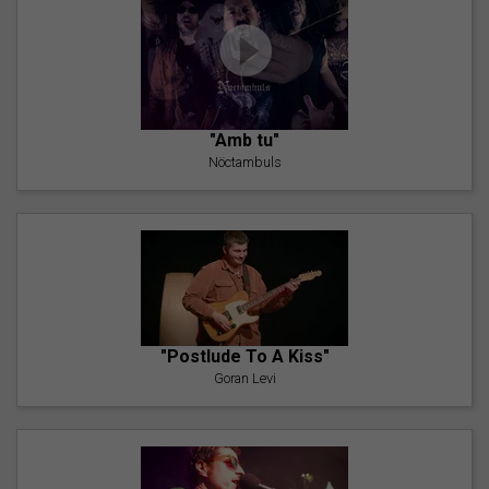
"Amb tu"
Nöctambuls
"Postlude To A Kiss"
Goran Levi