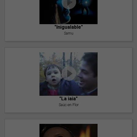
"Inigualable"
Samu
"La iaia"
Saüc en Flor