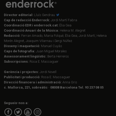
Director editorial:
Lluís Gendrau
Cap de redacció Enderrock:
Jordi Martí Fabra
Coordinació EDR i enderrock.cat:
Èlia Gea
Coordinació Anuari de la Música:
Helena M. Alegret
Redacció:
Ferran Amado, Maria Folqué, Èlia Gea, Jordi Martí, Helena
Morén Alegret, Joaquim Vilarnau i Sergi Núñez
Disseny i maquetació:
Manuel Cuyàs
Caps de fotografia:
Juan Miguel Morales
Assessorament lingüístic:
Berta Herreros
Subscripcions:
Rosa E. Massaguer
Gerència i projectes:
Jordi Novell
Publicitat i producció:
Rosa E. Massaguer
Direcció financera i administració:
Anna Gris
c. Mallorca, 221, sobreàtic · 08008 Barcelona Tel. 93 237 08 05
Segueix-nos a: