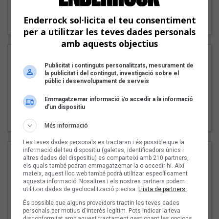
"Lo bueno y lo malo"
Enderrock sol·licita el teu consentiment
Carmen y María
per a utilitzar les teves dades personals
amb aquests objectius
Publicitat i continguts personalitzats, mesurament de
la publicitat i del contingut, investigació sobre el
públic i desenvolupament de serveis
Emmagatzemar informació i/o accedir a la informació
d’un dispositiu
"Posidònia"
Pep Álvarez amb Joan Muntaner (Xanguito)
Més informació
Les teves dades personals es tractaran i és possible que la
informació del teu dispositiu (galetes, identificadors únics i
altres dades del dispositiu) es comparteixi amb 210 partners,
els quals també podran emmagatzemar-la o accedir-hi. Així
mateix, aquest lloc web també podrà utilitzar específicament
aquesta informació. Nosaltres i els nostres partners podem
utilitzar dades de geolocalització precisa.
Llista de partners.
És possible que alguns proveïdors tractin les teves dades
personals per motius d'interès legítim. Pots indicar la teva
disconformitat amb aquest tractament gestionant les opcions