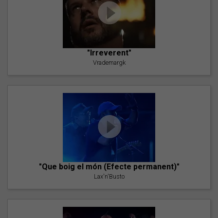
"Irreverent"
Vrademargk
"Que boig el món (Efecte permanent)"
Lax'n'Busto