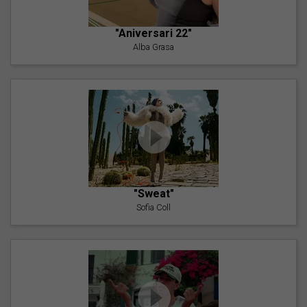
"Aniversari 22"
Alba Grasa
"Sweat"
Sofia Coll