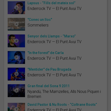
Lapsus - “Fills del mateix sol”
Enderrock TV — El Punt Avui TV
"Conec un lloc"
Sommeliers
Senyor dels Llamps - “Marxo”
Enderrock TV — El Punt Avui TV
"In the forest" de Carla
Enderrock TV — El Punt Avui TV
"Mentider" de Pau Brugada
Enderrock TV — El Punt Avui TV
Gran final del Sona 9 2011
Nyandú, The Mamzelles, Alls Nous Piquen i
Bremen
David Pastor & Nu Roots - “Coltrane Roots”
Enderrock TV — El Punt Avui TV