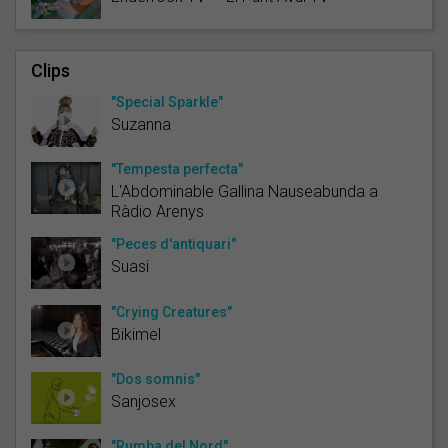
Clips
"Special Sparkle"
Suzanna
"Tempesta perfecta"
L'Abdominable Gallina Nauseabunda a
Ràdio Arenys
"Peces d'antiquari"
Suasi
"Crying Creatures"
Bikimel
"Dos somnis"
Sanjosex
"Rumba del Nord"