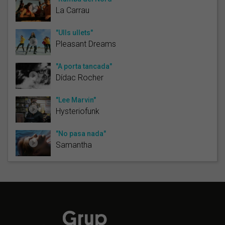
La Carrau
"Ulls ullets"
Pleasant Dreams
"A porta tancada"
Dídac Rocher
"Lee Marvin"
Hysteriofunk
"No pasa nada"
Samantha