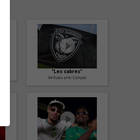
er
"Les cabres"
94 Rules amb Compte