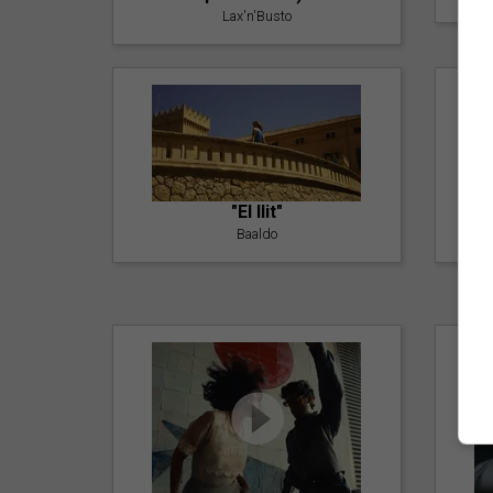
Lax'n'Busto
"El llit"
Baaldo