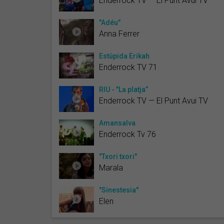
Enderrock TV — El Punt Avui TV
"Adéu"
Anna Ferrer
Estúpida Erikah
Enderrock TV 71
RIU - "La platja”
Enderrock TV — El Punt Avui TV
Amansalva
Enderrock Tv 76
"Txori txori"
Marala
"Sinestesia"
Elen