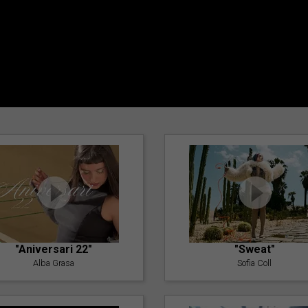
"Aniversari 22"
"Sweat"
Alba Grasa
Sofia Coll