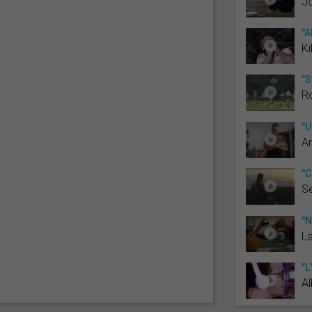
Jo
"A
K
"S
R
"U
A
"C
Se
"N
L
"L
Al