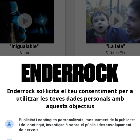
"Inigualable"
"La iaia"
Samu
Saüc en Flor
Enderrock sol·licita el teu consentiment per a
utilitzar les teves dades personals amb
aquests objectius
Publicitat i continguts personalitzats, mesurament de la publicitat
"Postlude To A Kiss"
i del contingut, investigació sobre el públic i desenvolupament
Goran Levi
de serveis
"Amb tu"
Nöctambuls