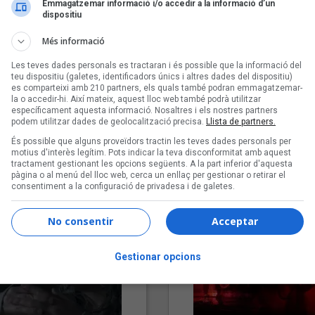
Emmagatzemar informació i/o accedir a la informació d’un
dispositiu
Més informació
Les teves dades personals es tractaran i és possible que la informació del
teu dispositiu (galetes, identificadors únics i altres dades del dispositiu)
es comparteixi amb 210 partners, els quals també podran emmagatzemar-
la o accedir-hi. Així mateix, aquest lloc web també podrà utilitzar
específicament aquesta informació. Nosaltres i els nostres partners
podem utilitzar dades de geolocalització precisa.
Llista de partners.
"Lo bueno y lo malo"
"Posidònia"
És possible que alguns proveïdors tractin les teves dades personals per
Carmen y María
Pep Álvarez amb Joan Muntan
motius d'interès legítim. Pots indicar la teva disconformitat amb aquest
(Xanguito)
tractament gestionant les opcions següents. A la part inferior d'aquesta
pàgina o al menú del lloc web, cerca un enllaç per gestionar o retirar el
consentiment a la configuració de privadesa i de galetes.
No consentir
Acceptar
Gestionar opcions