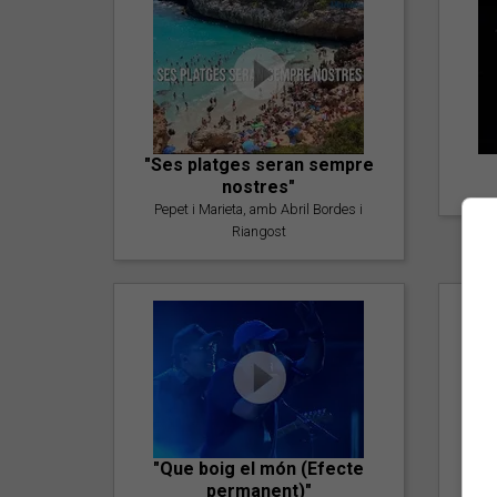
"Ses platges seran sempre
nostres"
Pepet i Marieta, amb Abril Bordes i
Riangost
"Que boig el món (Efecte
permanent)"