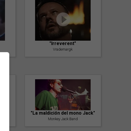
"Irreverent"
Vrademargk
"La maldición del mono Jack"
Monkey Jack Band