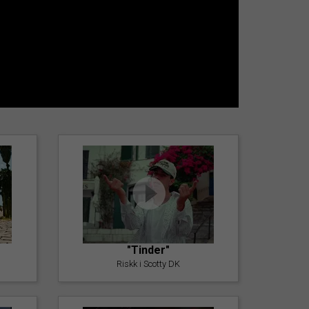
"Tinder"
Riskk i Scotty DK