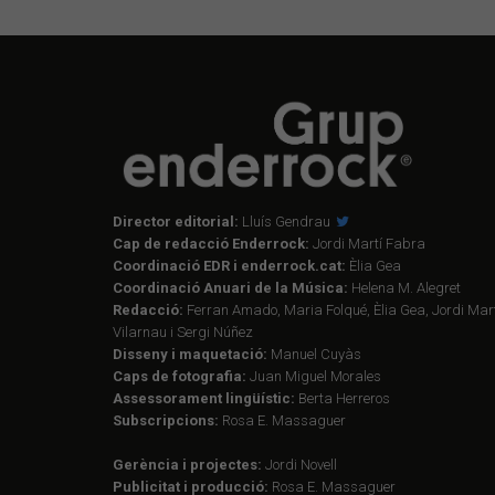
Director editorial:
Lluís Gendrau
Cap de redacció Enderrock:
Jordi Martí Fabra
Coordinació EDR i enderrock.cat:
Èlia Gea
Coordinació Anuari de la Música:
Helena M. Alegret
Redacció:
Ferran Amado, Maria Folqué, Èlia Gea, Jordi Mart
Vilarnau i Sergi Núñez
Disseny i maquetació:
Manuel Cuyàs
Caps de fotografia:
Juan Miguel Morales
Assessorament lingüístic:
Berta Herreros
Subscripcions:
Rosa E. Massaguer
Gerència i projectes:
Jordi Novell
Publicitat i producció:
Rosa E. Massaguer