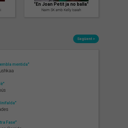
"En Joan Petit ja no balla"
i
Naim SK amb Kelly Isaiah
Següent >
embla mentida"
ushkaa
lè"
bús
inifalda"
ades
tra Fase"