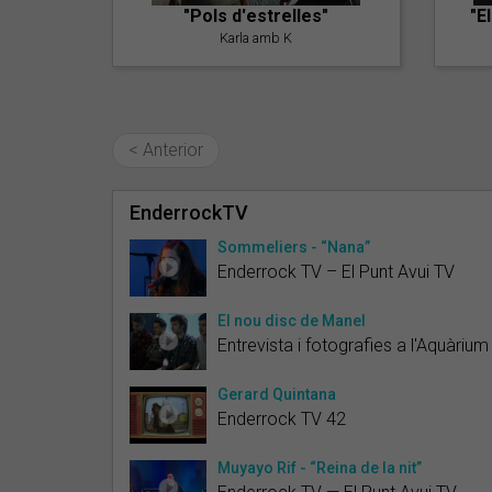
"Pols d'estrelles"
"E
Karla amb K
< Anterior
EnderrockTV
Sommeliers - “Nana”
Enderrock TV – El Punt Avui TV
El nou disc de Manel
Entrevista i fotografies a l'Aquàrium
Gerard Quintana
Enderrock TV 42
Muyayo Rif - “Reina de la nit”