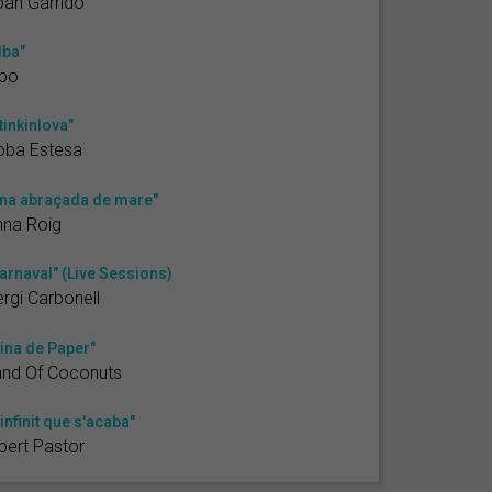
an Garrido
lba"
ibo
tinkinlova"
oba Estesa
na abraçada de mare"
nna Roig
arnaval" (Live Sessions)
rgi Carbonell
ina de Paper"
and Of Coconuts
'infinit que s'acaba"
bert Pastor