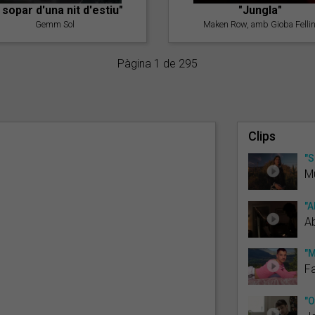
l sopar d'una nit d'estiu"
"Jungla"
Gemm Sol
Maken Row, amb Gioba Fellin
Pàgina 1 de 295
Clips
"S
M
"A
A
"M
F
"O