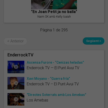
"En Joan Petit ja no balla"
Naim SK amb Kelly Isaiah
Pàgina 1 de 295
< Anterior
Següent >
EnderrockTV
Ascensa Furore - “Cenizas heladas”
Enderrock TV — El Punt Avui TV
Xavi Moyano - “Guerra fría”
Enderrock TV – El Punt Avui TV
"Directes Soterrats amb Los Amebas"
Los Amebas