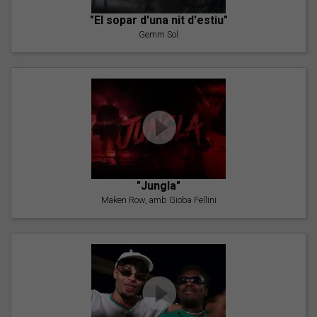
"El sopar d'una nit d'estiu"
Gemm Sol
"Jungla"
Maken Row, amb Gioba Fellini