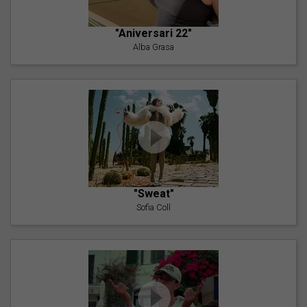
"Aniversari 22"
Alba Grasa
"Sweat"
Sofia Coll