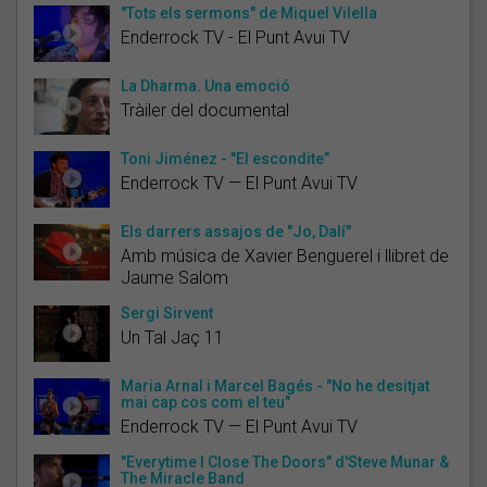
"Tots els sermons" de Miquel Vilella
Enderrock TV - El Punt Avui TV
La Dharma. Una emoció
Tràiler del documental
Toni Jiménez - "El escondite”
Enderrock TV — El Punt Avui TV
Els darrers assajos de "Jo, Dalí"
Amb música de Xavier Benguerel i llibret de
Jaume Salom
Sergi Sirvent
Un Tal Jaç 11
Maria Arnal i Marcel Bagés - "No he desitjat
mai cap cos com el teu"
Enderrock TV — El Punt Avui TV
"Everytime I Close The Doors" d'Steve Munar &
The Miracle Band