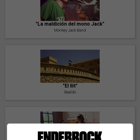
"La maldición del mono Jack"
Monkey Jack Band
"El llit"
Baaldo