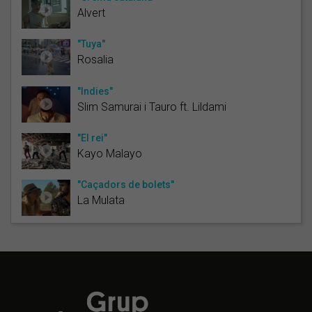
Alvert
"Tuya"
Rosalia
"Indies"
Slim Samurai i Tauro ft. Lildami
"El rei"
Kayo Malayo
"Caçadors de bolets"
La Mulata