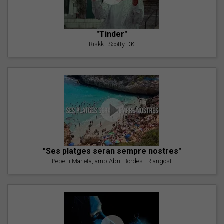
"Tinder"
Riskk i Scotty DK
"Ses platges seran sempre nostres"
Pepet i Marieta, amb Abril Bordes i Riangost