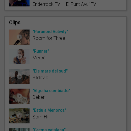
Enderrock TV — El Punt Avui TV
Clips
"Paranoid Activity"
Room for Three
"Runner"
Mercè
"Els mars del sud"
Sildàvia
"Algo ha cambiado"
Deker
"Estiu a Menorca"
Som-Hi
"Crema catalana"