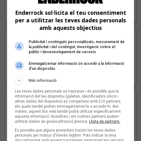
"Lo bueno y lo malo"
Enderrock sol·licita el teu consentiment
Carmen y María
per a utilitzar les teves dades personals
amb aquests objectius
Publicitat i continguts personalitzats, mesurament de
la publicitat i del contingut, investigació sobre el
públic i desenvolupament de serveis
Emmagatzemar informació i/o accedir a la informació
d’un dispositiu
"Posidònia"
Pep Álvarez amb Joan Muntaner (Xanguito)
Més informació
Les teves dades personals es tractaran i és possible que la
informació del teu dispositiu (galetes, identificadors únics i
altres dades del dispositiu) es comparteixi amb 210 partners,
els quals també podran emmagatzemar-la o accedir-hi. Així
mateix, aquest lloc web també podrà utilitzar específicament
aquesta informació. Nosaltres i els nostres partners podem
utilitzar dades de geolocalització precisa.
Llista de partners.
És possible que alguns proveïdors tractin les teves dades
personals per motius d'interès legítim. Pots indicar la teva
disconformitat amb aquest tractament gestionant les opcions