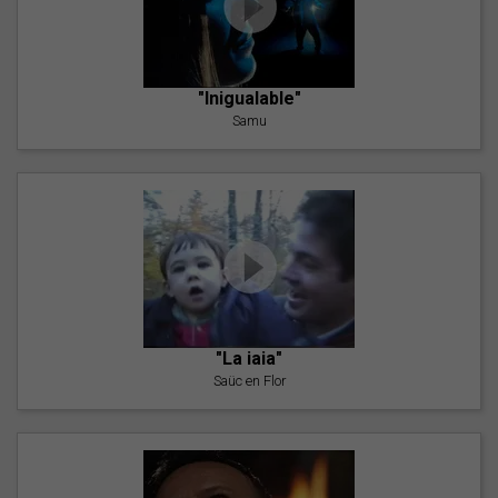
"Inigualable"
Samu
"La iaia"
Saüc en Flor