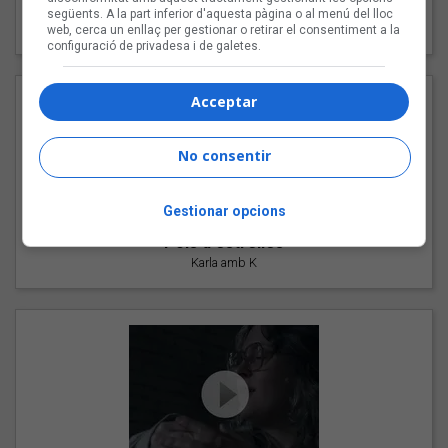
"Les cabres"
següents. A la part inferior d'aquesta pàgina o al menú del lloc
94 Rules amb Compte
web, cerca un enllaç per gestionar o retirar el consentiment a la
configuració de privadesa i de galetes.
Acceptar
No consentir
Gestionar opcions
"Pols d'estrelles"
Karla amb K