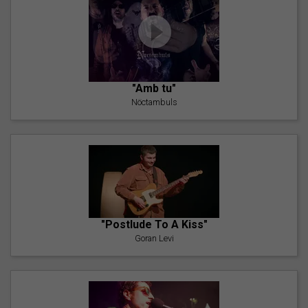
"Amb tu"
Nöctambuls
"Postlude To A Kiss"
Goran Levi