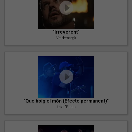
"Irreverent"
Vrademargk
"Que boig el món (Efecte permanent)"
Lax'n'Busto