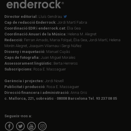
Director editorial:
Lluís Gendrau
Cap de redacció Enderrock:
Jordi Martí Fabra
Coordinació EDR i enderrock.cat:
Èlia Gea
Coordinació Anuari de la Música:
Helena M. Alegret
Redacció:
Ferran Amado, Maria Folqué, Èlia Gea, Jordi Martí, Helena
Morén Alegret, Joaquim Vilarnau i Sergi Núñez
Disseny i maquetació:
Manuel Cuyàs
Caps de fotografia:
Juan Miguel Morales
Assessorament lingüístic:
Berta Herreros
Subscripcions:
Rosa E. Massaguer
Gerència i projectes:
Jordi Novell
Publicitat i producció:
Rosa E. Massaguer
Direcció financera i administració:
Anna Gris
c. Mallorca, 221, sobreàtic · 08008 Barcelona Tel. 93 237 08 05
Segueix-nos a: